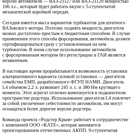
версии автомобиля — ВАЗ-21127 или ВАЗ-21129 мощностью
106 л.с., который будет работать вкупе с 5-ступенчатой
механической коробкой передач.
Сегодня имеется масса вариантов турбокитов для штатного
ВАЗовского мотора. Поэтому поднять мощность двигателя
можно достаточно простым и бюджетным способом. В случае
применения этого способа форсирования, автомобиль должен
сертифицироваться сразу с установленным на нем
турбокитом. В ином случае использование автомобиля
с форсированным мотором без регистрации в ГАИ является
незаконным.
В настоящее время прорабатывается возможность установки
альтернативного варианта силовой установки — двигателя
семейства ЕМП, разработанного ФГУП НАМИ. Двигатель
L4 объемом 2,2 л. развивает 245 л. с. и 380 Нм крутящего
момента. Этот агрегат отлично компонуется в подкапотном
пространстве родстера. Использование двигателя L4 повлечет
за собой увеличение себестоимости автомобиля, им могут
оснащаться более дорогие версии родстера.
Команда проекта «Родстер Крым» работает в сотрудничестве
с компанией ООО «КАТЕ», которая занимается
проектированием отечественных АКПП. 9-ступенчатая