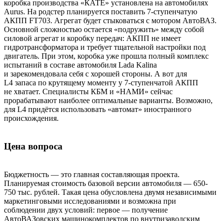
коробка производства «КАТЕ» установлена на автомобилях
Aurus. На родстер планируется поставить 7-ступенчатую
АКПП FT703. Агрегат будет стыковаться с мотором АвтоВАЗ.
Основной сложностью остается «подружить» между собой
силовой агрегат и коробку передач: АКПП не имеет
гидротрансформатора и требует тщательной настройки под
двигатель. При этом, коробка уже прошла полный комплекс
испытаний в составе автомобиля Lada Kalina
и зарекомендовала себя с хорошей стороны. А вот для
L4 запаса по крутящему моменту у 7-ступенчатой АКПП
не хватает. Специалисты КБМ и «НАМИ» сейчас
прорабатывают наиболее оптимальные варианты. Возможно,
для L4 придётся использовать «автомат» иностранного
происхождения.
Цена вопроса
Бюджетность — это главная составляющая проекта.
Планируемая стоимость базовой версии автомобиля — 650-
750 тыс. рублей. Такая цена обусловлена двумя независимыми
маркетинговыми исследованиями и возможна при
соблюдении двух условий: первое — получение
АвтоВАЗовских машинокомплектов по внутризаводским