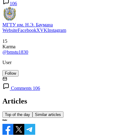
106
МГТУ им. Н.Э. Баумана
Website
Facebook
X
VK
Instagram
15
Karma
@bmstu1830
User
Follow
Comments 106
Articles
Top of the day
Similar articles