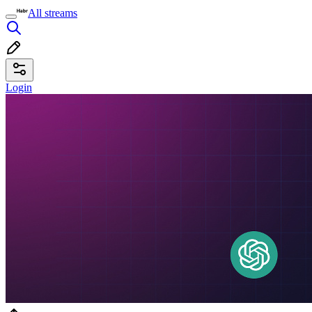
All streams
Login