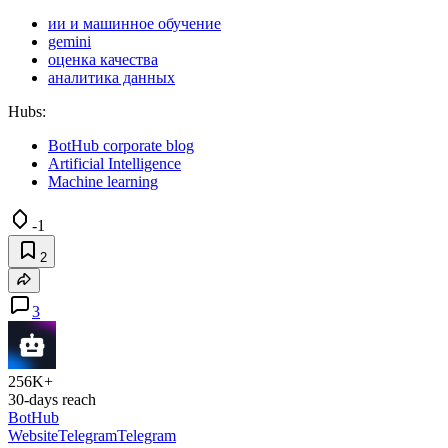
ии и машинное обучение
gemini
оценка качества
аналитика данных
Hubs:
BotHub corporate blog
Artificial Intelligence
Machine learning
-1
2
3
256K+
30-days reach
BotHub
Website
Telegram
Telegram