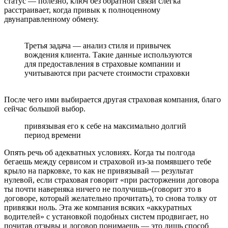
статус — полезно, ключ без обратной связи слегка
расстраивает, когда привык к полноценному
двунаправленному обмену.
Третья задача — анализ стиля и привычек
вождения клиента. Такие данные используются
для предоставления в страховые компании и
учитываются при расчете стоимости страховки
После чего ими выбирается другая страховая компания, благо
сейчас большой выбор.
привязывая его к себе на максимально долгий
период времени
Опять речь об адекватных условиях. Когда ты полгода
бегаешь между сервисом и страховой из-за помявшего тебе
крыло на парковке, то как не привязывай — результат
нулевой, если страховая говорит «при расторжении договора
ты почти наверняка ничего не получишь»(говорит это в
договоре, который желательно прочитать), то снова толку от
привязки ноль. Эта же компания всяких «аккуратных
водителей» с установкой подобных систем продвигает, но
почитав отзывы и договор понимаешь — это лишь способ