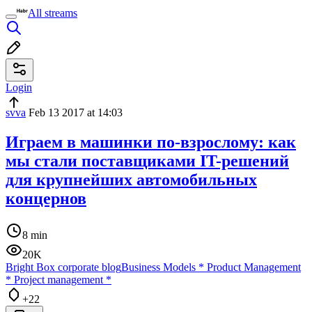
All streams
Login
svva
Feb 13 2017 at 14:03
Играем в машинки по-взрослому: как
мы стали поставщиками IT-решений
для крупнейших автомобильных
концернов
8 min
20K
Bright Box corporate blog
Business Models
*
Product Management
*
Project management
*
+22