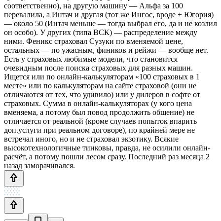
соответственно), на другую машину — Альфа за 100
перевалила, а Интач и другая (тот же Ингос, вроде + Югория)
— около 50 (Интач меньше — тогда выбрал его, да и не козлил
он особо). У других (типа ВСК) — распределение между
ними. Феникс страховал Сузуки по вменяемой цене,
остальных — по ужасным, фиников и рейжи — вообще нет.
Есть у страховых любимые модели, что становится
очевидным после поиска страховых для разных машин.
Ищется или по онлайн-калькуляторам «100 страховых в 1
месте» или по калькуляторам на сайте страховой (они не
отличаются от тех, что удивило) или у дилеров в софте от
страховых. Сумма в онлайн-калькуляторах (у кого цена
вменяема, а потому был повод продолжить общение) не
отличается от реальной (кроме случаев попыток впарить
доп.услуги при реальном договоре), по крайней мере не
встречал иного, но и не страховал экзотику. Всякие
высокотехнологичные тинковы, правда, не осилили онлайн-
расчёт, а потому пошли лесом сразу. Последний раз месяца 2
назад заморачивался.