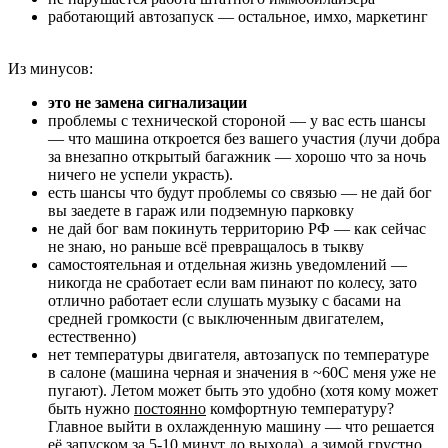
работающий автозапуск — остальное, имхо, маркетинг
Из минусов:
это не замена сигнализации
проблемы с технической стороной — у вас есть шансы
— что машина откроется без вашего участия (лучи добра
за внезапно открытый багажник — хорошо что за ночь
ничего не успели украсть).
есть шансы что будут проблемы со связью — не дай бог
вы заедете в гараж или подземную парковку
не дай бог вам покинуть территорию РФ — как сейчас
не знаю, но раньше всё превращалось в тыкву
самостоятельная и отдельная жизнь уведомлений —
никогда не сработает если вам пинают по колесу, зато
отлично работает если слушать музыку с басами на
средней громкости (с выключенным двигателем,
естественно)
нет температуры двигателя, автозапуск по температуре
в салоне (машина черная и значения в ~60С меня уже не
пугают). Летом может быть это удобно (хотя кому может
быть нужно
постоянно
комфортную температуру?
Главное выйти в охлажденную машину — что решается
её запуском за 5-10 минут до выхода), а зимой грустно