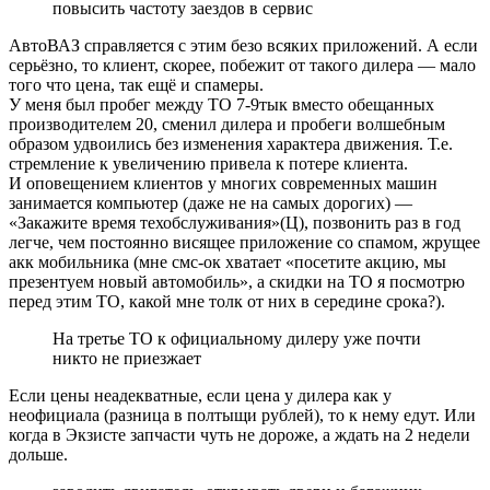
повысить частоту заездов в сервис
АвтоВАЗ справляется с этим безо всяких приложений. А если
серьёзно, то клиент, скорее, побежит от такого дилера — мало
того что цена, так ещё и спамеры.
У меня был пробег между ТО 7-9тык вместо обещанных
производителем 20, сменил дилера и пробеги волшебным
образом удвоились без изменения характера движения. Т.е.
стремление к увеличению привела к потере клиента.
И оповещением клиентов у многих современных машин
занимается компьютер (даже не на самых дорогих) —
«Закажите время техобслуживания»(Ц), позвонить раз в год
легче, чем постоянно висящее приложение со спамом, жрущее
акк мобильника (мне смс-ок хватает «посетите акцию, мы
презентуем новый автомобиль», а скидки на ТО я посмотрю
перед этим ТО, какой мне толк от них в середине срока?).
На третье ТО к официальному дилеру уже почти
никто не приезжает
Если цены неадекватные, если цена у дилера как у
неофициала (разница в полтыщи рублей), то к нему едут. Или
когда в Экзисте запчасти чуть не дороже, а ждать на 2 недели
дольше.