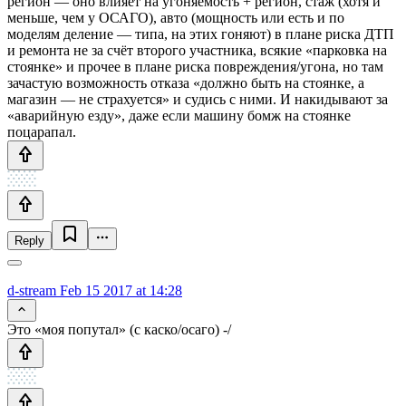
регион — оно влияет на угоняемость + регион, стаж (хотя и
меньше, чем у ОСАГО), авто (мощность или есть и по
моделям деление — типа, на этих гоняют) в плане риска ДТП
и ремонта не за счёт второго участника, всякие «парковка на
стоянке» и прочее в плане риска повреждения/угона, но там
зачастую возможность отказа «должно быть на стоянке, а
магазин — не страхуется» и судись с ними. И накидывают за
«аварийную езду», даже если машину бомж на стоянке
поцарапал.
Reply
d-stream
Feb 15 2017 at 14:28
Это «моя попутал» (с каско/осаго) -/