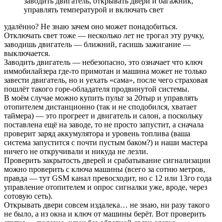
заводить двигатель, открывать двери и багажник,
управлять температурой и включать свет
удалённо? Не знаю зачем оно может понадобиться.
Отключать свет тоже — несколько лет не трогал эту ручку,
заводишь двигатель — ближний, гасишь зажигание —
выключается.
Заводить двигатель — небезопасно, это означает что ключ
иммобилайзера где-то примотан и машина может не только
завести двигатель, но и уехать «сама», после чего страховая
пошлёт такого горе-обладателя продвинутой системы.
В моём случае можно купить пульт за 20тыр и управлять
отопителем дистанционно (так и не сподобился, хватает
таймера) — это прогреет и двигатель и салон, а поскольку
поставлена ещё на заводе, то не просто запустит, а сначала
проверит заряд аккумулятора и уровень топлива (ваша
система запустится с почти пустым баком?) и наши мастера
ничего не откручивали и никуда не лезли.
Проверить закрытость дверей и срабатывание сигнализации
можно проверить с ключа машины (всего за сотню метров,
правда — тут GSM канал превосходит, но с 12 или 13го года
управление отопителем и опрос сигналки уже, вроде, через
сотовую сеть).
Открывать двери совсем издалека… не знаю, ни разу такого
не было, а из окна и ключ от машины берёт. Вот проверить