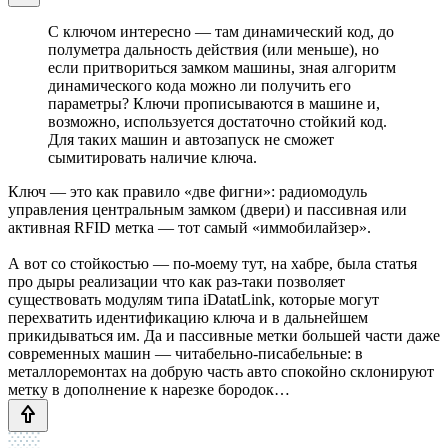
С ключом интересно — там динамический код, до
полуметра дальность действия (или меньше), но
если притвориться замком машины, зная алгоритм
динамического кода можно ли получить его
параметры? Ключи прописываются в машине и,
возможно, используется достаточно стойкий код.
Для таких машин и автозапуск не сможет
сымитировать наличие ключа.
Ключ — это как правило «две фигни»: радиомодуль
управления центральным замком (двери) и пассивная или
активная RFID метка — тот самый «иммобилайзер».
А вот со стойкостью — по-моему тут, на хабре, была статья
про дыры реализации что как раз-таки позволяет
существовать модулям типа iDatatLink, которые могут
перехватить идентификацию ключа и в дальнейшем
прикидываться им. Да и пассивные метки большей части даже
современных машин — читабельно-писабельные: в
металлоремонтах на добрую часть авто спокойно склонируют
метку в дополнение к нарезке бородок…