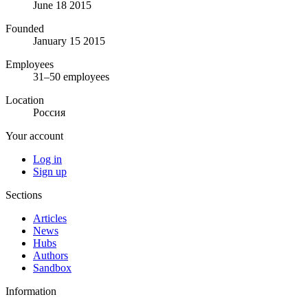
June 18 2015
Founded
January 15 2015
Employees
31–50 employees
Location
Россия
Your account
Log in
Sign up
Sections
Articles
News
Hubs
Authors
Sandbox
Information