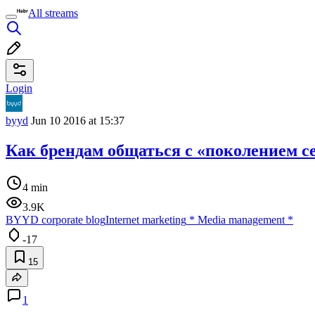
All streams
Login
byyd
Jun 10 2016 at 15:37
Как брендам общаться с «поколением с
4 min
3.9K
BYYD corporate blog
Internet marketing
*
Media management
*
-17
15
1