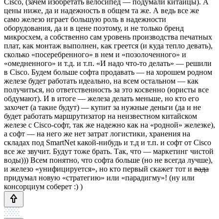
Cisco, (зачем изобретать велосипед — подумали китайцы). А
цены ниже, да и надежность в общем та же. А ведь все же
само железо играет большую роль в надежности
оборудования, да и в цене поэтому, и не только бренд
микросхем, а собственно сам уровень производства печатных
плат, как монтаж выполнен, как греется (и куда тепло девать),
сколько «посеребренного» в нем и «позолоченного» и
«омедненного» и т.д. и т.п. «И надо что-то делать» — решили
в Cisco. Будем больше софта продавать — на хорошем родном
железе будет работать идеально, на всем остальном — как
получиться, но ответственность за это косвенно (юристы все
обдумают). И в итоге — железа делать меньше, но кто его
захочет (а такие будут) — купит за нужные деньги (да и не
будет работать маршрутизатор на неизвестном китайском
железе с Cisco-софт, так же надежно как на «родной» железке),
а софт — на него же нет затрат логистики, хранения на
складах под SmartNet какой-нибудь и т.д и т.п. и софт от Cisco
все же звучит. Будут тоже брать. Так, что — маркетинг чистой
воды))) Всем понятно, что софта больше (но не всегда лучше),
и железо «унифицируется», но кто первый скажет тот и
вада
придумал новую «стратегию» или «парадигму»! (ну или
консорциум соберет :) )