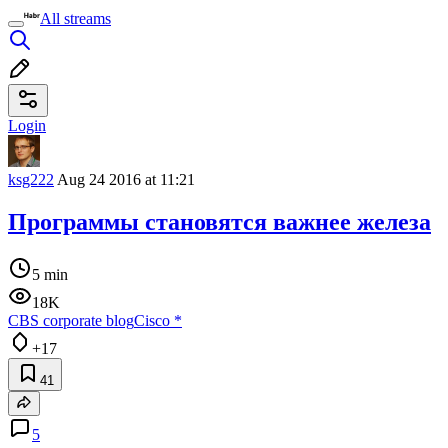
All streams
Login
ksg222
Aug 24 2016 at 11:21
Программы становятся важнее железа
5 min
18K
CBS corporate blog
Cisco
*
+17
41
5