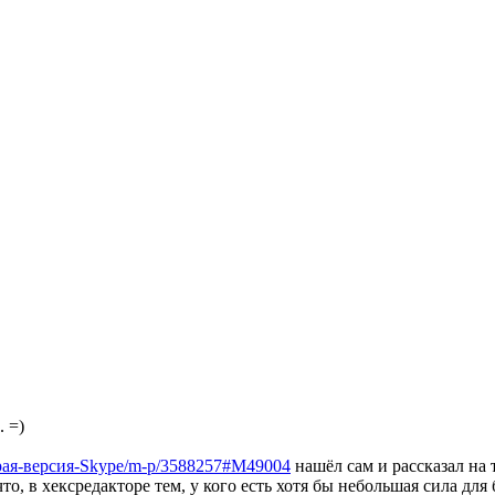
. =)
арая-версия-Skype/m-p/3588257#M49004
нашёл сам и рассказал на
, в хексредакторе тем, у кого есть хотя бы небольшая сила для 