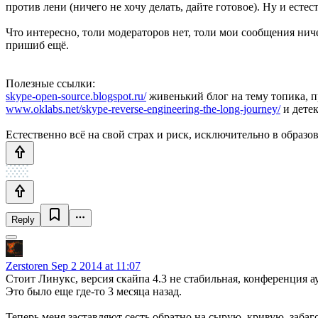
против лени (ничего не хочу делать, дайте готовое). Ну и ес
Что интересно, толи модераторов нет, толи мои сообщения нич
пришиб ещё.
Полезные ссылки:
skype-open-source.blogspot.ru/
живенький блог на тему топика, 
www.oklabs.net/skype-reverse-engineering-the-long-journey/
и детек
Естественно всё на свой страх и риск, исключительно в образов
Reply
Zerstoren
Sep 2 2014 at 11:07
Стоит Линукс, версия скайпа 4.3 не стабильная, конференция ау
Это было еще где-то 3 месяца назад.
Теперь меня заставляют сесть обратно на сырую, кривую, заба