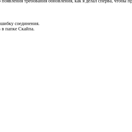
 появления требования обновления, как я делал сперва, чтобы п
 ошибку соединения.
 в папке Скайпа.