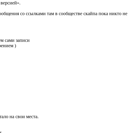
 версией».
ообщения со ссылками там в сообществе скайпа пока никто не
ем сами записи
оением )
тало на свои места.
т.