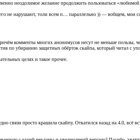
тественно неодолимое желание продолжить пользоваться «любимой
его не нарушают, толи всем п… параллельно )) — вобщем, мои с
причём комменты многих анонимусов несут не меньше пользы, ч
тив по убиранию защитных обёрток скайпа, который читал с уп
ательных целях и такое прочее.
дио связи просто крашила скайпу. Откатился назад на 4.0, всё вс
гованную с кучей рекламы и уведмолений версию? Пасибо, хвати