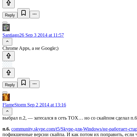
Reply
Santiago26
Sep 3 2014 at 11:57
Chrome Apps, а не Google;)
Reply
FlameStorm
Sep 2 2014 at 13:16
выбрал п.2, — затесался в сеть TOX… но со скайпом сделал п.6
п.6.
community.skype.com/t5/Skype-для-Windows/не-работает-ст
пофикшенные версии скайпа. И как потом их поправить, если что