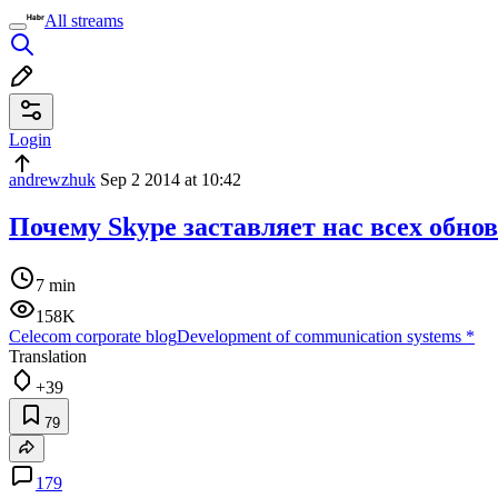
All streams
Login
andrewzhuk
Sep 2 2014 at 10:42
Почему Skype заставляет нас всех обно
7 min
158K
Celecom corporate blog
Development of communication systems
*
Translation
+39
79
179