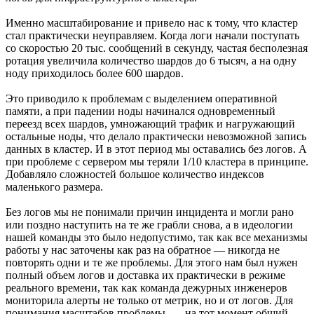
Именно масштабирование и привело нас к тому, что кластер
стал практически неуправляем. Когда логи начали поступать
со скоростью 20 тыс. сообщений в секунду, частая бесполезная
ротация увеличила количество шардов до 6 тысяч, а на одну
ноду приходилось более 600 шардов.
Это приводило к проблемам с выделением оперативной
памяти, а при падении ноды начинался одновременный
переезд всех шардов, умножающий трафик и нагружающий
остальные ноды, что делало практически невозможной запись
данных в кластер. И в этот период мы оставались без логов. А
при проблеме с сервером мы теряли 1/10 кластера в принципе.
Добавляло сложностей большое количество индексов
маленького размера.
Без логов мы не понимали причин инцидента и могли рано
или поздно наступить на те же грабли снова, а в идеологии
нашей команды это было недопустимо, так как все механизмы
работы у нас заточены как раз на обратное — никогда не
повторять одни и те же проблемы. Для этого нам был нужен
полный объем логов и доставка их практически в режиме
реального времени, так как команда дежурных инженеров
мониторила алерты не только от метрик, но и от логов. Для
понимания масштабов проблемы — на тот момент общий