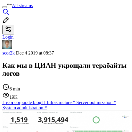
All streams
Login
scor2k
Dec 4 2019 at 08:37
Как мы в ЦИАН укрощали терабайты
логов
6 min
19K
Циан corporate blog
IT Infrastructure
*
Server optimization
*
System administration
*