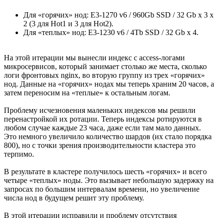
Для «горячих» нод: E3-1270 v6 / 960Gb SSD / 32 Gb x 3 x
2 (3 для Hot1 и 3 для Hot2).
Для «теплых» нод: E3-1230 v6 / 4Tb SSD / 32 Gb x 4.
На этой итерации мы вынесли индекс с access-логами
микросервисов, который занимает столько же места, сколько
логи фронтовых nginx, во вторую группу из трех «горячих»
нод. Данные на «горячих» нодах мы теперь храним 20 часов, а
затем переносим на «теплые» к остальным логам.
Проблему исчезновения маленьких индексов мы решили
перенастройкой их ротации. Теперь индексы ротируются в
любом случае каждые 23 часа, даже если там мало данных.
Это немного увеличило количество шардов (их стало порядка
800), но с точки зрения производительности кластера это
терпимо.
В результате в кластере получилось шесть «горячих» и всего
четыре «теплых» ноды. Это вызывает небольшую задержку на
запросах по большим интервалам времени, но увеличение
числа нод в будущем решит эту проблему.
В этой итерации исправили и проблему отсутствия