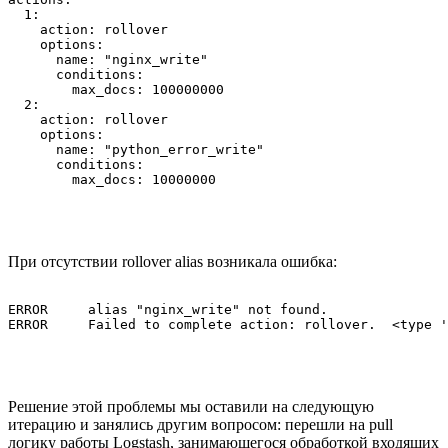
  1:

    action: rollover

    options:

      name: "nginx_write"

      conditions:

        max_docs: 100000000

  2:

    action: rollover

    options:

      name: "python_error_write"

      conditions:

При отсутствии rollover alias возникала ошибка:
ERROR     alias "nginx_write" not found.

Решение этой проблемы мы оставили на следующую
итерацию и занялись другим вопросом: перешли на pull
логику работы Logstash, занимающегося обработкой входящих