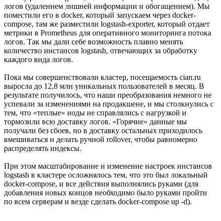
логов (удалением лишней информации и обогащением). Мы
поместили его в docker, который запускаем через docker-
compose, там же разместили logstash-exporter, который отдает
метрики в Prometheus для оперативного мониторинга потока
логов. Так мы дали себе возможность плавно менять
количество инстансов logstash, отвечающих за обработку
каждого вида логов.
Пока мы совершенствовали кластер, посещаемость cian.ru
выросла до 12,8 млн уникальных пользователей в месяц. В
результате получилось, что наши преобразования немного не
успевали за изменениями на продакшене, и мы столкнулись с
тем, что «теплые» ноды не справлялись с нагрузкой и
тормозили всю доставку логов. «Горячие» данные мы
получали без сбоев, но в доставку остальных приходилось
вмешиваться и делать ручной rollover, чтобы равномерно
распределять индексы.
При этом масштабирование и изменение настроек инстансов
logstash в кластере осложнялось тем, что это был локальный
docker-compose, и все действия выполнялись руками (для
добавления новых концов необходимо было руками пройти
по всем серверам и везде сделать docker-compose up -d).