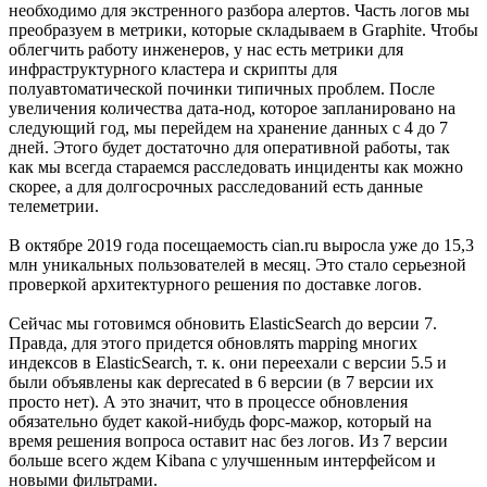
необходимо для экстренного разбора алертов. Часть логов мы
преобразуем в метрики, которые складываем в Graphite. Чтобы
облегчить работу инженеров, у нас есть метрики для
инфраструктурного кластера и скрипты для
полуавтоматической починки типичных проблем. После
увеличения количества дата-нод, которое запланировано на
следующий год, мы перейдем на хранение данных с 4 до 7
дней. Этого будет достаточно для оперативной работы, так
как мы всегда стараемся расследовать инциденты как можно
скорее, а для долгосрочных расследований есть данные
телеметрии.
В октябре 2019 года посещаемость cian.ru выросла уже до 15,3
млн уникальных пользователей в месяц. Это стало серьезной
проверкой архитектурного решения по доставке логов.
Сейчас мы готовимся обновить ElasticSearch до версии 7.
Правда, для этого придется обновлять mapping многих
индексов в ElasticSearch, т. к. они переехали с версии 5.5 и
были объявлены как deprecated в 6 версии (в 7 версии их
просто нет). А это значит, что в процессе обновления
обязательно будет какой-нибудь форс-мажор, который на
время решения вопроса оставит нас без логов. Из 7 версии
больше всего ждем Kibana с улучшенным интерфейсом и
новыми фильтрами.