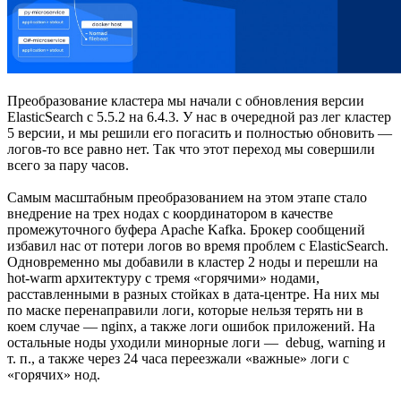
Преобразование кластера мы начали с обновления версии
ElasticSearch с 5.5.2 на 6.4.3. У нас в очередной раз лег кластер
5 версии, и мы решили его погасить и полностью обновить —
логов-то все равно нет. Так что этот переход мы совершили
всего за пару часов.
Самым масштабным преобразованием на этом этапе стало
внедрение на трех нодах с координатором в качестве
промежуточного буфера Apache Kafka. Брокер сообщений
избавил нас от потери логов во время проблем с ElasticSearch.
Одновременно мы добавили в кластер 2 ноды и перешли на
hot-warm архитектуру с тремя «горячими» нодами,
расставленными в разных стойках в дата-центре. На них мы
по маске перенаправили логи, которые нельзя терять ни в
коем случае — nginx, а также логи ошибок приложений. На
остальные ноды уходили минорные логи — debug, warning и
т. п., а также через 24 часа переезжали «важные» логи с
«горячих» нод.