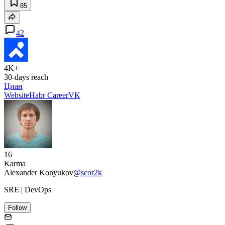
85
42
4K+
30-days reach
Циан
Website
Habr Career
VK
16
Karma
Alexander Konyukov
@scor2k
SRE | DevOps
Follow