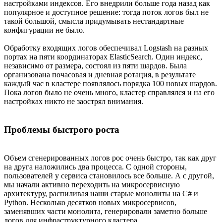
настройками индексов. Его внедрили больше года назад как
популярное и доступное решение: тогда поток логов был не
такой большой, смысла придумывать нестандартные
конфигурации не было.
Обработку входящих логов обеспечивал Logstash на разных
портах на пяти координаторах ElasticSearch. Один индекс,
независимо от размера, состоял из пяти шардов. Была
организована почасовая и дневная ротация, в результате
каждый час в кластере появлялось порядка 100 новых шардов.
Пока логов было не очень много, кластер справлялся и на его
настройках никто не заострял внимания.
Проблемы быстрого роста
Объем сгенерированных логов рос очень быстро, так как друг
на друга наложились два процесса. С одной стороны,
пользователей у сервиса становилось все больше. А с другой,
мы начали активно переходить на микросервисную
архитектуру, распиливая наши старые монолиты на C# и
Python. Несколько десятков новых микросервисов,
заменявших части монолита, генерировали заметно больше
логов для инфраструктурного кластера.