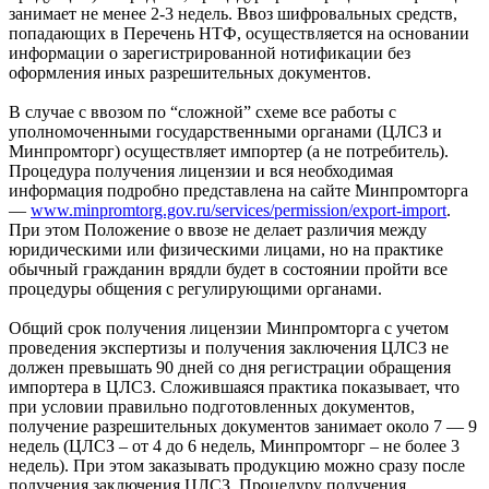
занимает не менее 2-3 недель. Ввоз шифровальных средств,
попадающих в Перечень НТФ, осуществляется на основании
информации о зарегистрированной нотификации без
оформления иных разрешительных документов.
В случае с ввозом по “сложной” схеме все работы с
уполномоченными государственными органами (ЦЛСЗ и
Минпромторг) осуществляет импортер (а не потребитель).
Процедура получения лицензии и вся необходимая
информация подробно представлена на сайте Минпромторга
—
www.minpromtorg.gov.ru/services/permission/export-import
.
При этом Положение о ввозе не делает различия между
юридическими или физическими лицами, но на практике
обычный гражданин врядли будет в состоянии пройти все
процедуры общения с регулирующими органами.
Общий срок получения лицензии Минпромторга с учетом
проведения экспертизы и получения заключения ЦЛСЗ не
должен превышать 90 дней со дня регистрации обращения
импортера в ЦЛСЗ. Сложившаяся практика показывает, что
при условии правильно подготовленных документов,
получение разрешительных документов занимает около 7 — 9
недель (ЦЛСЗ – от 4 до 6 недель, Минпромторг – не более 3
недель). При этом заказывать продукцию можно сразу после
получения заключения ЦЛСЗ. Процедуру получения