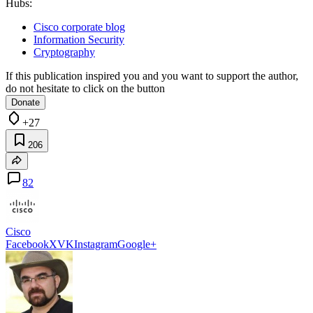
Hubs:
Cisco corporate blog
Information Security
Cryptography
If this publication inspired you and you want to support the author,
do not hesitate to click on the button
Donate
+27
206
82
Cisco
Facebook
X
VK
Instagram
Google+