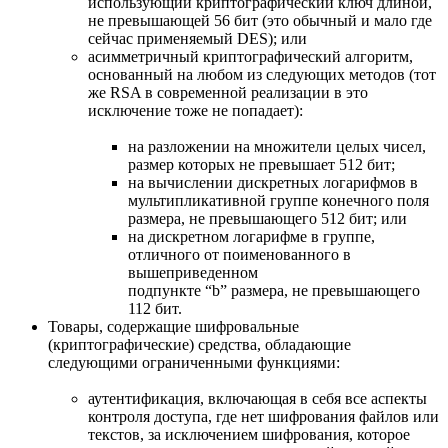
использующий криптографический ключ длиной,
не превышающей 56 бит (это обычный и мало где
сейчас применяемый DES); или
асимметричный криптографический алгоритм,
основанный на любом из следующих методов (тот
же RSA в современной реализации в это
исключение тоже не попадает):
на разложении на множители целых чисел,
размер которых не превышает 512 бит;
на вычислении дискретных логарифмов в
мультипликативной группе конечного поля
размера, не превышающего 512 бит; или
на дискретном логарифме в группе,
отличного от поименованного в
вышеприведенном
подпункте “b” размера, не превышающего
112 бит.
Товары, содержащие шифровальные
(криптографические) средства, обладающие
следующими ограниченными функциями:
аутентификация, включающая в себя все аспекты
контроля доступа, где нет шифрования файлов или
текстов, за исключением шифрования, которое