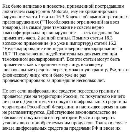
Как было написано в повестке, приведенной пострадавшим
любителем смартфонов Motorola, ему инкриминировали
нарушение части 1 статьи 16.3 Кодекса об административных
правонарушениях (“”Несоблюдение ограничений на ввоз
товаров). На самом деле таможня не совсем верно
классифицировала правонарушение — зесь следовало бы
применить часть 2 данной статьи. Помимо статьи 16.3
возможно применение (но уже к импортеру) статей 16.2
“Недекларирование или недостоверное декларирование” и
16.7 “Представление недействительных документов при
таможенном декларировании”. Все эти статьи могут быть
применены как к юридическому лицу, ввозящему
шифровальные средства через таможенную границу РФ, так и
физическому лицу, что и было уже не раз
продемонстрировано за прошедшие несколько лет.
Но вот если шифровальное средство пересекло границу и
продается уже на территории России, то покупателю ничего
не грозит. Дело в том, что покупка шифровальных средств на
территории Российской Федерации в настоящее время никак
не регламентируется. Действующее законодательство не
обязывает покупателя на территории России проверять
условия ввоза приобретаемых им продуктов. Только в случае
заказа шифровальных средств за пределами РФ и ввоза их