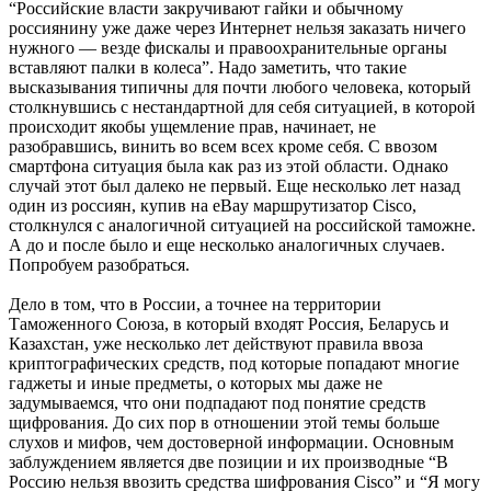
“Российские власти закручивают гайки и обычному
россиянину уже даже через Интернет нельзя заказать ничего
нужного — везде фискалы и правоохранительные органы
вставляют палки в колеса”. Надо заметить, что такие
высказывания типичны для почти любого человека, который
столкнувшись с нестандартной для себя ситуацией, в которой
происходит якобы ущемление прав, начинает, не
разобравшись, винить во всем всех кроме себя. С ввозом
смартфона ситуация была как раз из этой области. Однако
случай этот был далеко не первый. Еще несколько лет назад
один из россиян, купив на eBay маршрутизатор Cisco,
столкнулся с аналогичной ситуацией на российской таможне.
А до и после было и еще несколько аналогичных случаев.
Попробуем разобраться.
Дело в том, что в России, а точнее на территории
Таможенного Союза, в который входят Россия, Беларусь и
Казахстан, уже несколько лет действуют правила ввоза
криптографических средств, под которые попадают многие
гаджеты и иные предметы, о которых мы даже не
задумываемся, что они подпадают под понятие средств
щифрования. До сих пор в отношении этой темы больше
слухов и мифов, чем достоверной информации. Основным
заблуждением является две позиции и их производные “В
Россию нельзя ввозить средства шифрования Cisco” и “Я могу