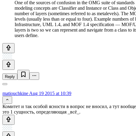
One of the sources of confusion in the OMG suite of standards i
modeling concepts are Classifier and Instance or Class and Objec
number of layers (sometimes referred to as metalevels). The MO
levels (usually less than or equal to four). Example numbers o
Infrastructure, UML 1.4, and MOF 1.4 specification — MOF/U
layers is two so we can represent and navigate from a class to i
users define.
Reply
matiouchkine
Aug 19 2015 at 10:39
Комитет и так особой ясности в вопрос не вносил, а тут вооб
это 1 сущность, определяющая _всё_.