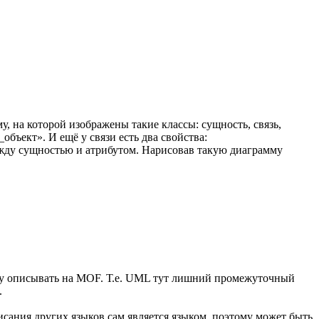
 на которой изображены такие классы: сущность, связь,
объект». И ещё у связи есть два свойства:
жду сущностью и атрибутом. Нарисовав такую диаграмму
азу описывать на MOF. Т.е. UML тут лишний промежуточный
.
исания других языков сам является языком, поэтому может быть