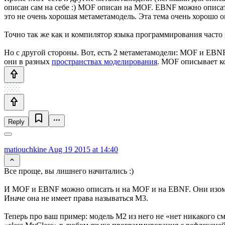
описан сам на себе :) MOF описан на MOF. EBNF можно описать
это не очень хорошая метаметамодель. Эта тема очень хорошо 
Точно так же как и компилятор языка программирования часто 
Но с другой стороны. Вот, есть 2 метаметамодели: MOF и EBNF
они в разных
пространствах моделирования
. MOF описывает ко
Reply
matiouchkine
Aug 19 2015 at 14:40
Все проще, вы лишнего начитались :)
И MOF и EBNF можно описать и на MOF и на EBNF. Они изомор
Иначе она не имеет права называться М3.
Теперь про ваш пример: модель М2 из него не «нет никакого 