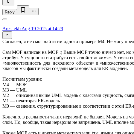
Reply
Ares_ekb
Aug 19 2015 at 14:29
Согласен, я не смог найти ни одного примера М4. Не могу пред
Сам MOF написан на MOF :) Выше MOF точно ничего нет, но н
атрибут. У сущности и атрибута есть свойство «имя». У связи 
«множественность_для_исходного_объекта» и «множественност
классов мы фактически создали метамодель для ER-моделей.
Посчитаем уровни:
M4 — MOF
M3 — UML
M2 — описанная выше UML-модель с классами сущность, связь
M1 — некоторая ER-модель
M0 — сведения, структурированные в соответствии с этой ER
Конечно, в реальности таких иерархий не бывает. Модель на 
слой. Но, вообще, такая иерархия не запрещена. UML вполне м
Кроме MOF есть и другие метаметамодели (т.е. языки для опис