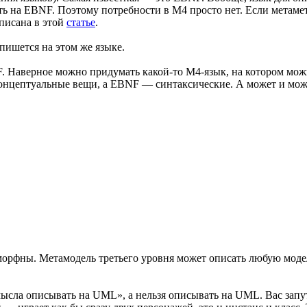
 на EBNF. Поэтому потребности в М4 просто нет. Если метамета
описана в этой
статье
.
пишется на этом же языке.
. Наверное можно придумать какой-то M4-язык, на котором можн
нцептуальные вещи, а EBNF — синтаксические. А может и можно
фны. Метамодель третьего уровня может описать любую модель
смысла описывать на UML», а нельзя описывать на UML. Вас зап