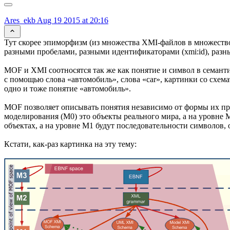
Ares_ekb
Aug 19 2015 at 20:16
Тут скорее эпиморфизм (из множества XMI-файлов в множеств
разными пробелами, разными идентификаторами (xmi:id), раз
MOF и XMI соотносятся так же как понятие и символ в семант
с помощью слова «автомобиль», слова «car», картинки со схем
одно и тоже понятие «автомобиль».
MOF позволяет описывать понятия независимо от формы их пре
моделирования (М0) это объекты реального мира, а на уровне 
объектах, а на уровне М1 будут последовательности символов
Кстати, как-раз картинка на эту тему: