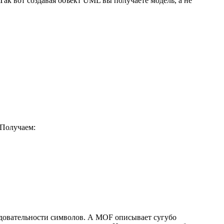
Так вот создавая объект UML вы получаете модель, а не
 Получаем:
довательности символов. А MOF описывает сугубо