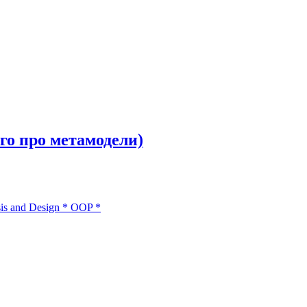
го про метамодели)
is and Design
*
ООP
*