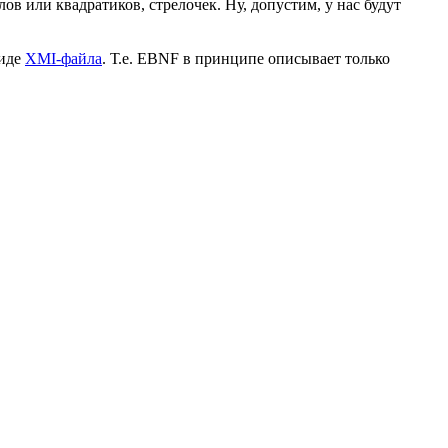
в или квадратиков, стрелочек. Ну, допустим, у нас будут
виде
XMI-файла
. Т.е. EBNF в принципе описывает только