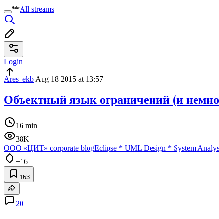
All streams
Login
Ares_ekb
Aug 18 2015 at 13:57
Объектный язык ограничений (и немно
16 min
38K
ООО «ЦИТ» corporate blog
Eclipse
*
UML Design
*
System Analys
+16
163
20