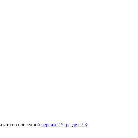
цитата из последней
версии 2.5, раздел 7.3
: