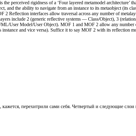
s the perceived rigidness of a ‘Four layered metamodel architecture’ tha
t, and the ability to navigate from an instance to its metaobject (its cl
F 2 Reflection interfaces allow traversal across any number of metalay
f layers include 2 (generic reflective systems — Class/Object), 3 (rel
ML/User Model/User Object). MOF 1 and MOF 2 allow any number of l
ts instance and vice versa). Suffice it to say MOF 2 with its reflection 
ще, кажется, перехитрили сами себя. Четвертый и следующие сл