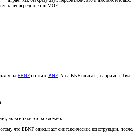
— играет как бы сразу двух персонажей, это и инстанс и класс. 
о есть непосредственно MOF.
можем на
EBNF
описать
BNF
. А на BNF описать, например, Java.
)
ет, но всё-таки это возможно.
отому что EBNF описывает синтаксические конструкции, после