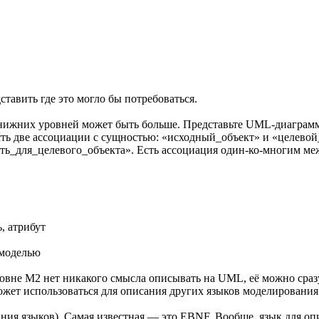
ставить где это могло бы потребоваться.
ижних уровней может быть больше. Представьте UML-диаграмму,
есть две ассоциации с сущностью: «исходный_объект» и «целевой_
ь_для_целевого_объекта». Есть ассоциация один-ко-многим ме
, атрибут
-моделью
уровне M2 нет никакого смысла описывать на UML, её можно ср
ожет использоваться для описания других языков моделирования
ания языков). Самая известная — это EBNF. Вообще, язык для оп