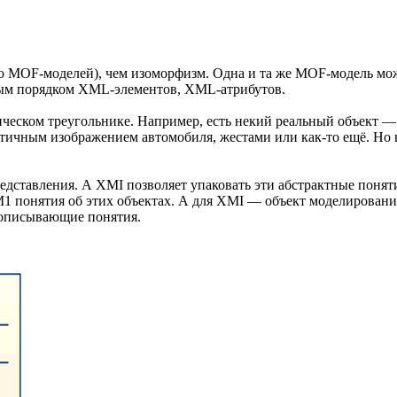
о MOF-моделей), чем изоморфизм. Одна и та же MOF-модель мож
ным порядком XML-элементов, XML-атрибутов.
ическом треугольнике. Например, есть некий реальный объект 
атичным изображением автомобиля, жестами или как-то ещё. Но н
дставления. А XMI позволяет упаковать эти абстрактные поняти
М1 понятия об этих объектах. А для XMI — объект моделирования
, описывающие понятия.