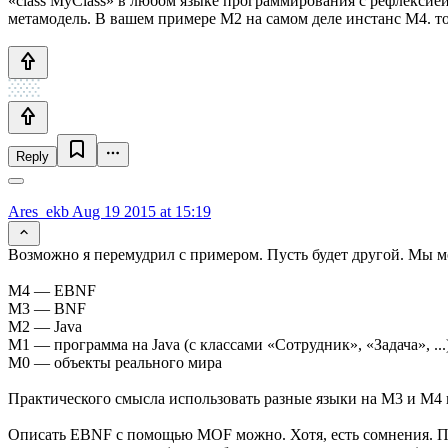
«class MyClass» в любом языке программирования с рефлексией 
метамодель. В вашем примере М2 на самом деле инстанс М4. т
Reply
Ares_ekb
Aug 19 2015 at 15:19
Возможно я перемудрил с примером. Пусть будет другой. Мы 
M4 — EBNF
M3 — BNF
M2 — Java
M1 — программа на Java (с классами «Сотрудник», «Задача», ...
M0 — объекты реального мира
Практического смысла использовать разные языки на М3 и М4 н
Описать EBNF с помощью MOF можно. Хотя, есть сомнения. П