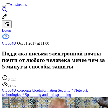
All streams
Login
Cloud4U
Oct 31 2017 at 11:00
Подделка письма электронной почты
почти от любого человека менее чем за
5 минут и способы защиты
8 min
215K
Cloud4U corporate blog
Information Security
*
Network
technologies
*
Spamming and anti-spamming