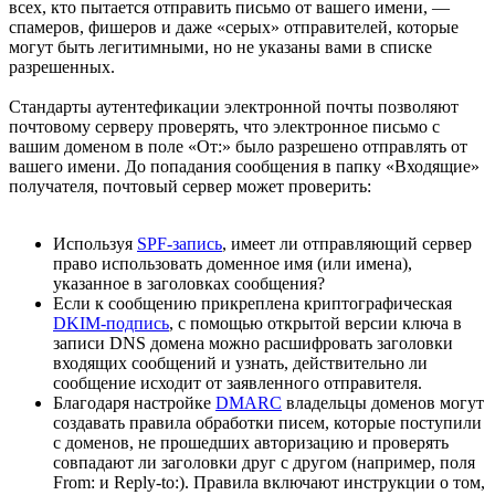
всех, кто пытается отправить письмо от вашего имени, —
спамеров, фишеров и даже «серых» отправителей, которые
могут быть легитимными, но не указаны вами в списке
разрешенных.
Стандарты аутентефикации электронной почты позволяют
почтовому серверу проверять, что электронное письмо с
вашим доменом в поле «От:» было разрешено отправлять от
вашего имени. До попадания сообщения в папку «Входящие»
получателя, почтовый сервер может проверить:
Используя
SPF-запись
, имеет ли отправляющий сервер
право использовать доменное имя (или имена),
указанное в заголовках сообщения?
Если к сообщению прикреплена криптографическая
DKIM-подпись
, с помощью открытой версии ключа в
записи DNS домена можно расшифровать заголовки
входящих сообщений и узнать, действительно ли
сообщение исходит от заявленного отправителя.
Благодаря настройке
DMARC
владельцы доменов могут
создавать правила обработки писем, которые поступили
с доменов, не прошедших авторизацию и проверять
совпадают ли заголовки друг с другом (например, поля
From: и Reply-to:). Правила включают инструкции о том,