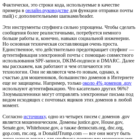
Фактически, это строки кода, используемые в качестве
примера в
онлайн-руководстве
для функции отправки почты
mail() с дополнительными шапками/header.
Эти инструменты спуфинга сильно упрощены. Чтобы сделать
сообщения более реалистичными, потребуется немного
больше работы и, конечно, навыки социальной инженерии.
Но основная техническая составляющая очень проста.
Единственное, что действительно предотвращает спуфинг —
аутентификация электронной почты с помощью совместного
использования SPF-записи, DKIM-подписи и DMARC. Далее
мы расскажем, как работают и чем отличаются эти
технологии. Они не являются чем-то новым, однако, к
счастью для мошенников, большинство доменов в Интернете
еще не защищены. Например, только
около 4% доменов .gov
используют аутентификацию. Что касательно других 96%?
Злоумышленники могут отправлять электронные письма под
видом исходящих с почтовых ящиков этих доменов в любой
момент.
Согласно
источнику
, одно из четырех писем с доменов .gov
является мошенническим. Домены justice.gov, House.gov,
Senate.gov, Whitehouse.gov, а также democrats.org, dnc.org,
gop.com, rnc.org. и DonaldJTrump.com — все они могут быть
легко использованы для спуфинга почтовыми мошенниками.