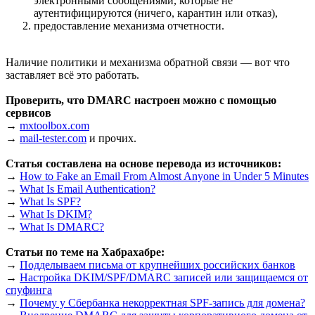
электронными сообщениями, которые не
аутентифицируются (ничего, карантин или отказ),
предоставление механизма отчетности.
Наличие политики и механизма обратной связи — вот что
заставляет всё это работать.
Проверить, что DMARC настроен можно с помощью
сервисов
→
mxtoolbox.com
→
mail-tester.com
и прочих.
Статья составлена на основе перевода из источников:
→
How to Fake an Email From Almost Anyone in Under 5 Minutes
→
What Is Email Authentication?
→
What Is SPF?
→
What Is DKIM?
→
What Is DMARC?
Статьи по теме на Хабрахабре:
→
Подделываем письма от крупнейших российских банков
→
Настройка DKIM/SPF/DMARC записей или защищаемся от
спуфинга
→
Почему у Сбербанка некорректная SPF-запись для домена?