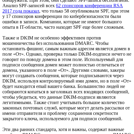
обнаружить. При этом, они сделают SPF-запись бесполезной.
Анализ SPF-записей всех
62 спонсоров конференции RSA
2017 года показал
, что только 58 опубликовали SPF, при этом
у 17 спонсоров конференции по кибербезопасности были
ошибки в записи. Компании, которые не имеют большого
опыта в IT-области, часто находят SPF еще более сложным.
Также и DKIM не особенно эффективен против
мошенничества без использования DMARC. Чтобы
остановить фишинг, самым важным адресом является домен в
поле «От». Однако, проверка только DKIM-подписи нечего не
говорит по поводу домена в этом поле. Используемый для
подписи сообщения домен может полностью отличаться от
домена, указанного в поле «От». Другими словами, хакеры
могут создавать сообщения, которые подписываются через
DKIM, используя контролируемый ими домен, но в поле «От»
будет находится email вашего банка. Большинство людей не
собираются копаться в заголовках всех входящих сообщений,
чтобы убедиться, что данные DKIM-подписи являются
легитимными. Также стоит учитывать большое количество
законных почтовых служб, которые могут делать рассылки от
имени отправителя и проблему сохранения секретности
закрытого ключа, используемого для подписи сообщений.
Эти два ранних стандарта, хотя и важны, содержат важные