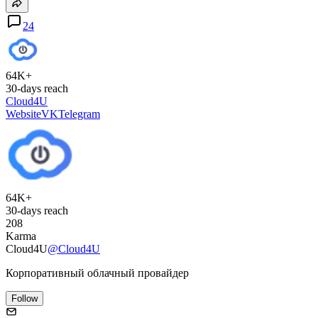
24
64K+
30-days reach
Cloud4U
Website
VK
Telegram
64K+
30-days reach
208
Karma
Cloud4U
@Cloud4U
Корпоративный облачный провайдер
Follow