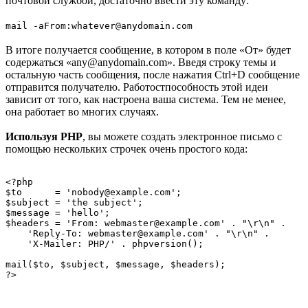
почтовой службой, достаточно ввести эту команду:
mail -aFrom:whatever@anydomain.com
В итоге получается сообщение, в котором в поле «От» будет
содержаться «any@anydomain.com». Введя строку темы и
остальную часть сообщения, после нажатия Ctrl+D сообщение
отправится получателю. Работостпособность этой идеи
зависит от того, как настроена ваша система. Тем не менее,
она работает во многих случаях.
Используя PHP
, вы можете создать электронное письмо с
помощью нескольких строчек очень простого кода:
<?php

$to      = 'nobody@example.com';

$subject = 'the subject';

$message = 'hello';

$headers = 'From: webmaster@example.com' . "\r\n" .

    'Reply-To: webmaster@example.com' . "\r\n" .

    'X-Mailer: PHP/' . phpversion();

mail($to, $subject, $message, $headers);

?>