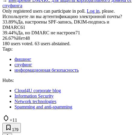
→
Внедрение DMARC для защиты корпоративного домена от
спуфинга
Only registered users can participate in poll.
Log in
, please.
Используете ли вы аутентификацию электронной почты?
33.89%
Да, настроены SPF-запись, DKIM-подпись и
DMARC
61
39.44%
Да, но DMARC не настроен
71
26.67%
Нет
48
180 users voted. 63 users abstained.
Tags:
фишинг
спуфинг
информационная безопасность
Hubs:
Cloud4U corporate blog
Information Security
Network technologies
Spamming and anti-spamming
+11
179