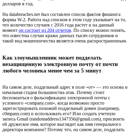
долларов в год.
На databreaches.net был составлен список фактов фишинга
формы W-2. Работа над списком в этом году указывает на то,
что количество случаев с 2016 года растет и на данный
момент
он состоит из 204 отчетов
. По списку можно понять,
что известны случаи кражи данных тысяч сотрудников и
такой вид мошенничества является очень распространенным.
Как злоумышленник может подделать
незащищенную электронную почту от почти
любого человека менее чем за 5 минут
На самом деле, поддельный адрес в поле «от» — это основа и
начальная стадия большинства атак. Почему стоит
беспокоиться о фальсификации электронной почты с
условного «company.com», когда возможно просто
зарегистрировать похожий поддельный домен (например,
c0mpany.com) и использовать его? Или создать учетную
запись Gmail (randomaddress1347356@gmail.com), присвоить
ей дружеское имя, которое выглядит как имя генерального
директора компании? Потому что, на самом деле, подделать