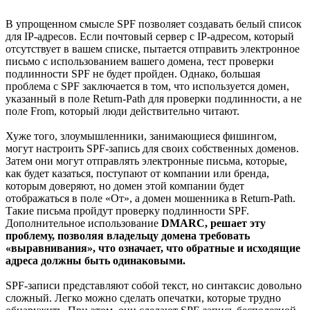
В упрощенном смысле SPF позволяет создавать белый список
для IP-адресов. Если почтовый сервер с IP-адресом, который
отсутствует в вашем списке, пытается отправить электронное
письмо с использованием вашего домена, тест проверки
подлинности SPF не будет пройден. Однако, большая
проблема с SPF заключается в том, что используется домен,
указанный в поле Return-Path для проверки подлинности, а не
поле From, который люди действительно читают.
Хуже того, злоумышленники, занимающиеся фишингом,
могут настроить SPF-запись для своих собственных доменов.
Затем они могут отправлять электронные письма, которые,
как будет казаться, поступают от компании или бренда,
которым доверяют, но домен этой компании будет
отображаться в поле «От», а домен мошенника в Return-Path.
Такие письма пройдут проверку подлинности SPF.
Дополнительное использование
DMARC, решает эту
проблему, позволяя владельцу домена требовать
«выравнивания», что означает, что обратные и исходящие
адреса должны быть одинаковыми.
SPF-записи представляют собой текст, но синтаксис довольно
сложный. Легко можно сделать опечатки, которые трудно