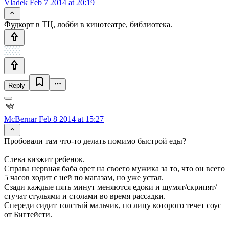
Vladek
Feb 7 2014 at 20:19
Фудкорт в ТЦ, лобби в кинотеатре, библиотека.
Reply
McBernar
Feb 8 2014 at 15:27
Пробовали там что-то делать помимо быстрой еды?
Слева визжит ребенок.
Справа нервная баба орет на своего мужика за то, что он всего
5 часов ходит с ней по магазам, но уже устал.
Сзади каждые пять минут меняются едоки и шумят/скрипят/
стучат стульями и столами во время рассадки.
Спереди сидит толстый мальчик, по лицу которого течет соус
от Бигтейсти.