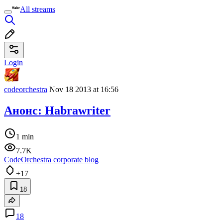
All streams
Login
codeorchestra
Nov 18 2013 at 16:56
Анонс: Habrawriter
1 min
7.7K
CodeOrchestra corporate blog
+17
18
18