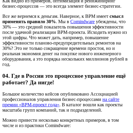
Как видно из примеров, оптимизация и реинжиниринг
бизнес-процессов — это всегда элемент бизнес-стратегии.
Все же вернемся к деньгам. Наверное, к BPM имеет
смысл
применять правило 30%
. Мы в
Comindware
убеждены, что
30% — это средний показатель повышения эффективности
после удачной реализации BPM-проекта. Исходить нужно из
этой цифры. Что может дать, например, повышение
эффективности планово-предупредительных ремонтов на
30%? Это не только сокращение времени простоя, но и
реальная экономия денег на покупке нового инженерного
оборудования, а это порядка нескольких миллионов рублей в
год.
04. Где в России это процессное управление ещё
работает? Да нигде!
Большое количество кейсов опубликовано Ассоциацией
профессионалов управления бизнес-процессами
на сайте
премии «BPM-проект года»
. В каталог вошли как проекты
масштаба групп компаний, так и подразделений.
Можно привести несколько конкретных примеров, в том
числе и из практики Comindware: