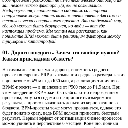
80% провалов происходит не из-за технических ошибок, а из-
за... человеческого фактора. Да, вы не ослышались.
Недоразумения, непонимание и саботаж со стороны
сотрудников могут стать камнем преткновения для самого
технологически совершенного проекта. Это отдельный мир,
где код может быть безупречен, но люди — вот где
настоящая проблема. Мы хотим вам рассказать, как
понимание BPM может быть решающим фактором между
триумфом и катастрофой.
01. Дорого внедрять. Зачем это вообще нужно?
Какая прикладная область?
На самом деле не так уж и дорого, стоимость среднего
проекта внедрения ERP для компании среднего размера лежит
в диапазоне от ₽5 млн до ₽30 млн, a реализация типичного
BPMS-проекта — в диапазоне от ₽500 тыс до ₽1,5 млн. При
этом внедрение ERP может быть абсолютно непрозрачным
проектом, тянуться годами и не приносить измеримого
результата, а просто выкачивать деньги из корпоративного
бюджета. BPM-проекты тоже могут провалиться, однако это
будет понятно сразу, ведь BPM должен приносить быстрый
результат. Первый эффект от оптимизации бизнес-процессов
можно увидеть в перспективе 6 месяцев. Конечно, полный