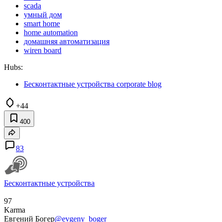
scada
умный дом
smart home
home automation
домашняя автоматизация
wiren board
Hubs:
Бесконтактные устройства corporate blog
+44
400
83
Бесконтактные устройства
97
Karma
Евгений Богер
@evgeny_boger