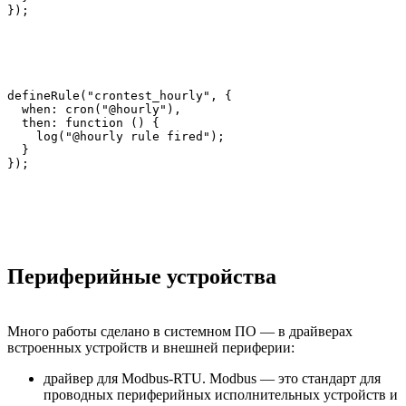
defineRule("crontest_hourly", {

  when: cron("@hourly"),

  then: function () {

    log("@hourly rule fired");

  }

Периферийные устройства
Много работы сделано в системном ПО — в драйверах
встроенных устройств и внешней периферии:
драйвер для Modbus-RTU. Modbus — это стандарт для
проводных периферийных исполнительных устройств и