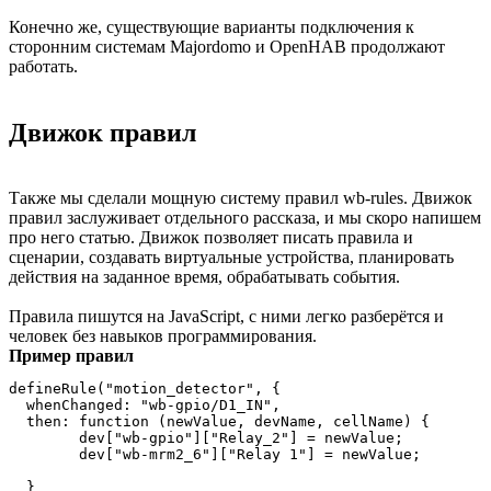
Конечно же, существующие варианты подключения к
сторонним системам Majordomo и OpenHAB продолжают
работать.
Движок правил
Также мы сделали мощную систему правил wb-rules. Движок
правил заслуживает отдельного рассказа, и мы скоро напишем
про него статью. Движок позволяет писать правила и
сценарии, создавать виртуальные устройства, планировать
действия на заданное время, обрабатывать события.
Правила пишутся на JavaScript, с ними легко разберётся и
человек без навыков программирования.
Пример правил
defineRule("motion_detector", {

  whenChanged: "wb-gpio/D1_IN",

  then: function (newValue, devName, cellName) {

	dev["wb-gpio"]["Relay_2"] = newValue;

	dev["wb-mrm2_6"]["Relay 1"] = newValue;

  }
