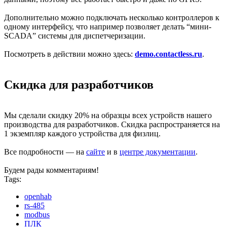
Дополнительно можно подключать несколько контроллеров к
одному интерфейсу, что например позволяет делать “мини-
SCADA” системы для диспетчеризации.
Посмотреть в действии можно здесь:
demo.contactless.ru
.
Скидка для разработчиков
Мы сделали скидку 20% на образцы всех устройств нашего
производства для разработчиков. Скидка распространяется на
1 экземпляр каждого устройства для физлиц.
Все подробности — на
сайте
и в
центре документации
.
Будем рады комментариям!
Tags:
openhab
rs-485
modbus
ПЛК