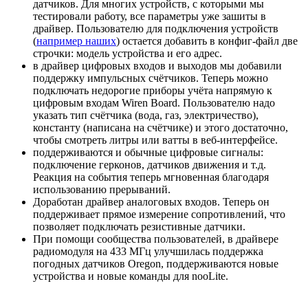
датчиков. Для многих устройств, с которыми мы
тестировали работу, все параметры уже зашиты в
драйвер. Пользователю для подключения устройств
(
например наших
) остается добавить в конфиг-файл две
строчки: модель устройства и его адрес.
в драйвер цифровых входов и выходов мы добавили
поддержку импульсных счётчиков. Теперь можно
подключать недорогие приборы учёта напрямую к
цифровым входам Wiren Board. Пользователю надо
указать тип счётчика (вода, газ, электричество),
константу (написана на счётчике) и этого достаточно,
чтобы смотреть литры или ватты в веб-интерфейсе.
поддерживаются и обычные цифровые сигналы:
подключение герконов, датчиков движения и т.д.
Реакция на события теперь мгновенная благодаря
использованию прерываний.
Доработан драйвер аналоговых входов. Теперь он
поддерживает прямое измерение сопротивлений, что
позволяет подключать резистивные датчики.
При помощи сообщества пользователей, в драйвере
радиомодуля на 433 МГц улучшилась поддержка
погодных датчиков Oregon, поддерживаются новые
устройства и новые команды для nooLite.