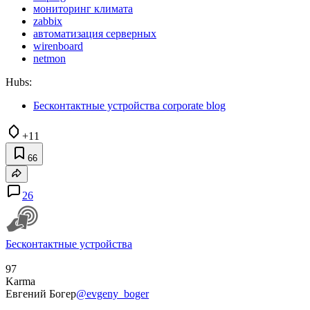
мониторинг климата
zabbix
автоматизация серверных
wirenboard
netmon
Hubs:
Бесконтактные устройства corporate blog
+11
66
26
Бесконтактные устройства
97
Karma
Евгений Богер
@evgeny_boger