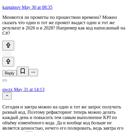
kaptainov
May 30 at 08:35
Меняются ли промпты по прошествии времени? Можно
сказать что один и тот же промпт выдаст один и тот же
результат в 2026 и в 2028? Например как код написанный на
C#?
Reply
qwzx
May 31 at 14:13
Сегодня и завтра можно на один и тот же запрос получить
разный код. Поэтому рефакторинг теперь можно делать
каждый день и повысить тем самым выполнение KPI по
объёму изменённого кода. Да и вообще код больше не
является ценностью, нечего его полировать, ведь завтра его