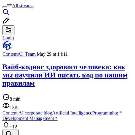
All streams
Login
ContentAI_Team
May 29 at 14:11
Вайб-кодинг здорового человека: как
мы научили ИИ писать код по нашим
правилам
8 min
13K
Content AI corporate blog
Artificial Intelligence
Programming
*
Development Management
*
+12