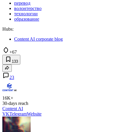
перевод
волонтерство
технологии
образование
Hubs:
Content AI corporate blog
+67
133
23
16K+
30-days reach
Content AI
VK
Telegram
Website