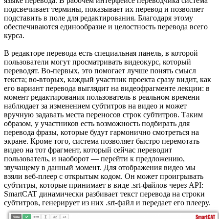
языке перевода. В рабочем интерфейсе переводчика система
подсвечивает термины, показывает их перевод и позволяет
подставить в поле для редактирования. Благодаря этому
обеспечиваются единообразие и целостность перевода всего
курса.
В редакторе перевода есть специальная панель, в которой
пользователи могут просматривать видеокурс, который
переводят. Во-первых, это помогает лучше понять смысл
текста; во-вторых, каждый участник проекта сразу видит, как
его вариант перевода выглядит на видеофрагменте лекции: в
момент редактирования пользователь в реальном времени
наблюдает за изменением субтитров на видео и может
вручную задавать места переносов строк субтитров. Таким
образом, у участников есть возможность подбирать для
перевода фразы, которые будут гармонично смотреться на
экране. Кроме того, система позволяет быстро перемотать
видео на тот фрагмент, который сейчас переводит
пользователь, и наоборот — перейти к предложению,
звучащему в данный момент. Для отображения видео мы
взяли веб-плеер с открытым кодом. Он может проигрывать
субтитры, которые принимает в виде .srt-файлов через API:
SmartCAT динамически разбивает текст перевода на строки
субтитров, генерирует из них .srt-файл и передает его плееру.