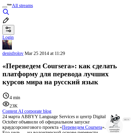
All streams
Login
denisfrolov
Mar 25 2014 at 11:29
«Переведем Coursera»: как сделать
платформу для перевода лучших
курсов мира на русский язык
4 min
23K
Content AI corporate blog
24 марта ABBYY Language Services и центр Digital
October объявили об официальном запуске
краудсорсингового проекта «
Переведем Coursera
».
Его цель — на волонтерской основе перевести