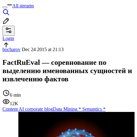
All streams
Login
bocharov
Dec 24 2015 at 21:13
FactRuEval — соревнование по
выделению именованных сущностей и
извлечению фактов
6 min
12K
Content AI corporate blog
Data Mining
*
Semantics
*