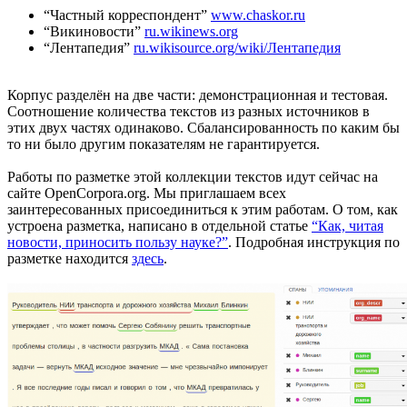
“Частный корреспондент”
www.chaskor.ru
“Викиновости”
ru.wikinews.org
“Лентапедия”
ru.wikisource.org/wiki/Лентапедия
Корпус разделён на две части: демонстрационная и тестовая.
Соотношение количества текстов из разных источников в
этих двух частях одинаково. Сбалансированность по каким бы
то ни было другим показателям не гарантируется.
Работы по разметке этой коллекции текстов идут сейчас на
сайте OpenCorpora.org. Мы приглашаем всех
заинтересованных присоединиться к этим работам. О том, как
устроена разметка, написано в отдельной статье
“Как, читая
новости, приносить пользу науке?”
. Подробная инструкция по
разметке находится
здесь
.