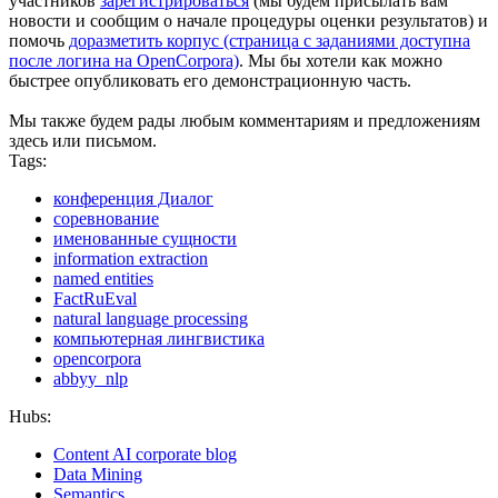
участников
зарегистрироваться
(мы будем присылать вам
новости и сообщим о начале процедуры оценки результатов) и
помочь
доразметить корпус (страница с заданиями доступна
после логина на OpenCorpora)
. Мы бы хотели как можно
быстрее опубликовать его демонстрационную часть.
Мы также будем рады любым комментариям и предложениям
здесь или письмом.
Tags:
конференция Диалог
соревнование
именованные сущности
information extraction
named entities
FactRuEval
natural language processing
компьютерная лингвистика
opencorpora
abbyy_nlp
Hubs:
Content AI corporate blog
Data Mining
Semantics