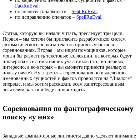
по выделению именованных сущностей и фактов –
FactRuEval
;
по анализу тональности –
SentiRuEval
;
по исправлению опечаток –
SpellRuEval
.
Статья, которую вы начали читать, преследует три цели.
Первая – мы хотели бы пригласить разработчиков систем
автоматического анализа текстов принять участие в
соревнованиях. Вторая – мы ищем помощников, которые
могли бы разметить текстовые коллекции, на которых будут
проверяться системы наших участников (это, во-первых,
интересно, а во-вторых – вы сможете принести реальную
пользу науке). Ну а третья – соревнования по выделению
именованных сущностей и фактов проводятся на “Диалоге”
впервые, и мы хотим рассказать всем заинтересованным
читателям, как они будут происходить.
Соревнования по фактографическому
поиску «у них»
Западные компьютерные лингвисты давно уделяют внимание