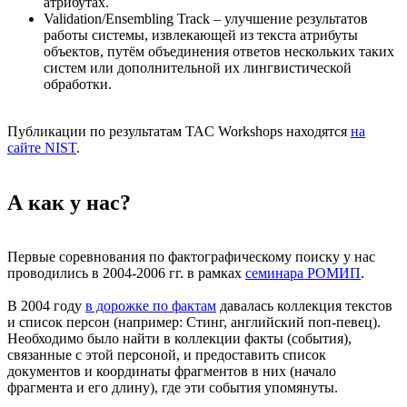
атрибутах.
Validation/Ensembling Track – улучшение результатов
работы системы, извлекающей из текста атрибуты
объектов, путём объединения ответов нескольких таких
систем или дополнительной их лингвистической
обработки.
Публикации по результатам TAC Workshops находятся
на
сайте NIST
.
А как у нас?
Первые соревнования по фактографическому поиску у нас
проводились в 2004-2006 гг. в рамках
семинара РОМИП
.
В 2004 году
в дорожке по фактам
давалась коллекция текстов
и список персон (например: Стинг, английский поп-певец).
Необходимо было найти в коллекции факты (события),
связанные с этой персоной, и предоставить список
документов и координаты фрагментов в них (начало
фрагмента и его длину), где эти события упомянуты.