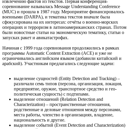
извлечению фактов из текстов. Первая конференция-
соревнование называлась Message Understanding Conference
(MUC) и прошла в 1987 году. Мероприятие финансировалось
военными (DARPA), и тематика текстов вначале была
сфокусирована на их интересах: отчёты о военно-морских
операциях и терроризм в латиноамериканских странах. Потом
были новостные статьи на экономическую тематику, статьи о
запусках ракет и авикатастрофах.
Начиная с 1999 года соревнования продолжились в рамках
программы Automatic Content Extraction (ACE) и уже не
ограничивались английским языком (добавили китайский и
арабский). Участникам предлагались следующие задачи:
выделение сущностей (Entity Detection and Tracking) –
различали семь типов (персона, организация, локация,
предприятие, оружие, транспортное средство и гео-
политическая сущность) с подтипами.
выделение отношений (Relation Detection and
Characterization) – пространственные отношения,
родственные и деловые отношения между персонами,
места работы, членство в организациях, владение,
национальность и другие.
выделение событий (Event Detection and Characterization)