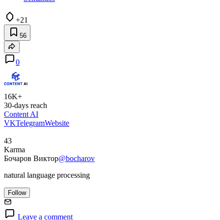
+21
56
0
16K+
30-days reach
Content AI
VK
Telegram
Website
43
Karma
Бочаров Виктор
@bocharov
natural language processing
Follow
Leave a comment