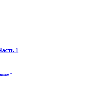
Часть 1
arning
*