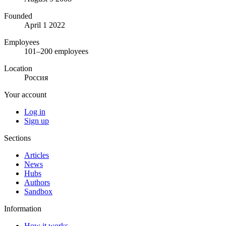
Founded
April 1 2022
Employees
101–200 employees
Location
Россия
Your account
Log in
Sign up
Sections
Articles
News
Hubs
Authors
Sandbox
Information
How it works