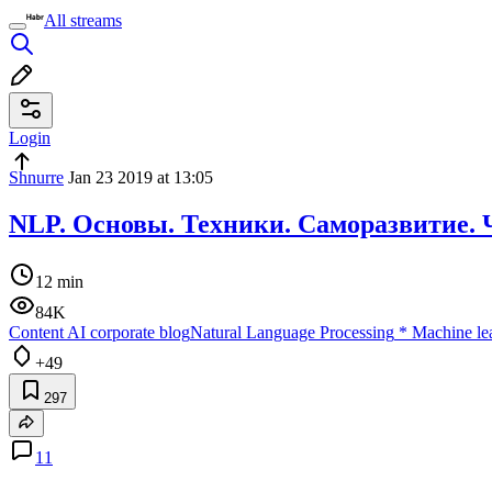
All streams
Login
Shnurre
Jan 23 2019 at 13:05
NLP. Основы. Техники. Саморазвитие. 
12 min
84K
Content AI corporate blog
Natural Language Processing
*
Machine le
+49
297
11