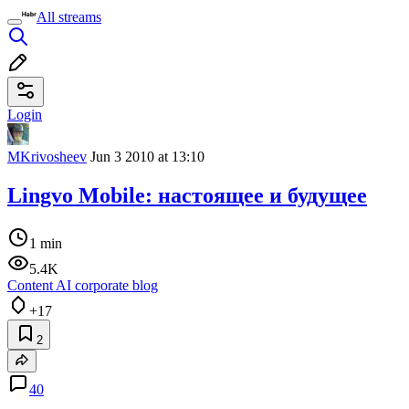
All streams
Login
MKrivosheev
Jun 3 2010 at 13:10
Lingvo Mobile: настоящее и будущее
1 min
5.4K
Content AI corporate blog
+17
2
40