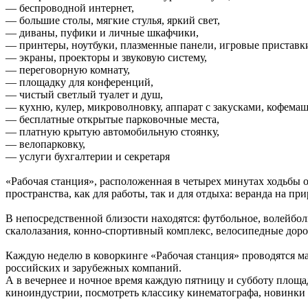
— беспроводной интернет,
— большие столы, мягкие стулья, яркий свет,
— диваны, пуфики и личные шкафчики,
— принтеры, ноутбуки, плазменные панели, игровые приставк
— экраны, проекторы и звуковую систему,
— переговорную комнату,
— площадку для конференций,
— чистый светлый туалет и душ,
— кухню, кулер, микроволновку, аппарат с закусками, кофемаш
— бесплатные открытые парковочные места,
— платную крытую автомобильную стоянку,
— велопарковку,
— услуги бухгалтерии и секретаря
«Рабочая станция», расположенная в четырех минутах ходьбы о
пространства, как для работы, так и для отдыха: веранда на п
В непосредственной близости находятся: футбольное, волейболь
скалолазания, конно-спортивный комплекс, велосипедные дор
Каждую неделю в коворкинге «Рабочая станция» проводятся мас
российских и зарубежных компаний.
А в вечернее и ночное время каждую пятницу и субботу площа
киноиндустрии, посмотреть классику кинематографа, новинки