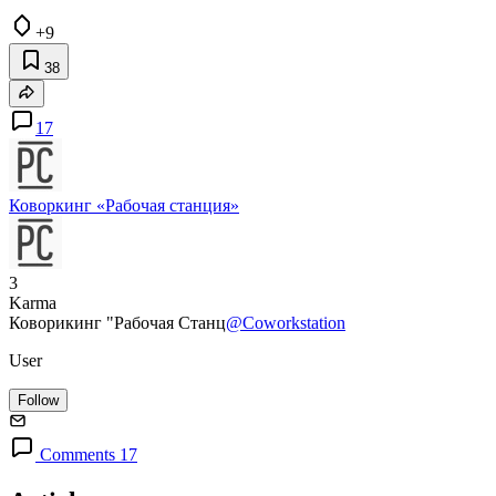
+9
38
17
Коворкинг «Рабочая станция»
3
Karma
Коворикинг "Рабочая Станц
@Coworkstation
User
Follow
Comments 17