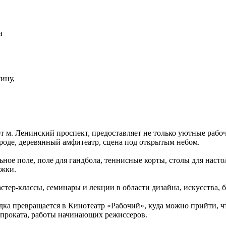
и
ину,
т м. Ленинский проспект, предоставляет не только уютные рабо
рироде, деревянный амфитеатр, сцена под открытым небом.
ное поле, поле для гандбола, теннисные корты, столы для насто
ожки.
тер-классы, семинары и лекции в области дизайна, искусства, б
дка превращается в Кинотеатр «Рабочий», куда можно прийти, ч
 проката, работы начинающих режиссеров.