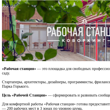
«Рабочая станция»
— это площадка для свободных профессион
саду.
Стартаперы, архитекторы, дизайнеры, программисты, фрилансе
Парка Горького.
Цель «Рабочей Станции»
— сформировать и развивать сообще
Для комфортной работы «Рабочая станция» готова предоставит
— 200 рабочих мест в 3 зонах по уровню шума,