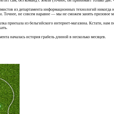
етит сам, без команд с земли (точнее, он принимает только две:
ммистов из департамента информационных технологий никогда н
и. Точнее, не совсем наравне — мы не сможем занять призовое ме
ылка приехала из бельгийского интернет-магазина. Кстати, нам п
хать.
мента началась история грабель длиной в несколько месяцев.