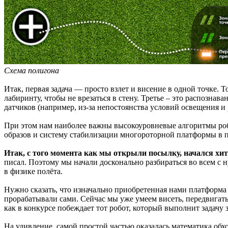
Схема полигона
Итак, первая задача — просто взлет и висение в одной точке. Т
лабиринту, чтобы не врезаться в стену. Третье – это распознав
датчиков (например, из-за непостоянства условий освещения и
При этом нам наиболее важны высокоуровневые алгоритмы робо
образов и систему стабилизации многороторной платформы в п
Итак, с того момента как мы открыли посылку, начался х
писал. Поэтому мы начали досконально разбираться во всем с н
в физике полёта.
Нужно сказать, что изначально приобретенная нами платформа 
прорабатывали сами. Сейчас мы уже умеем висеть, передвигатьс
как в конкурсе побеждает тот робот, который выполнит задач
На удивление, самой простой частью оказалась математика обхо