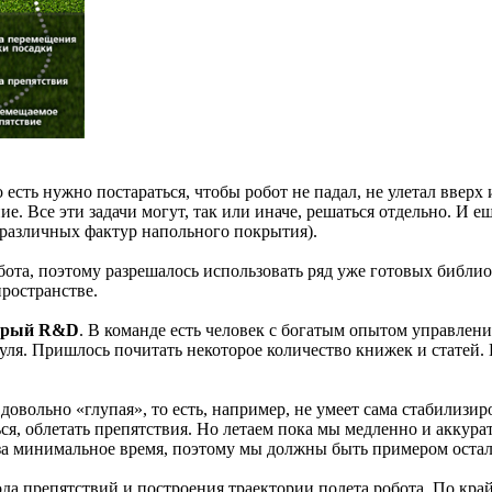
о есть нужно постараться, чтобы робот не падал, не улетал вверх 
ание. Все эти задачи могут, так или иначе, решаться отдельно. И
 различных фактур напольного покрытия).
та, поэтому разрешалось использовать ряд уже готовых библиот
ространстве.
итрый R&D
. В команде есть человек с богатым опытом управлен
уля. Пришлось почитать некоторое количество книжек и статей. 
довольно «глупая», то есть, например, не умеет сама стабилизи
я, облетать препятствия. Но летаем пока мы медленно и аккурат
у за минимальное время, поэтому мы должны быть примером оста
да препятствий и построения траектории полета робота. По край