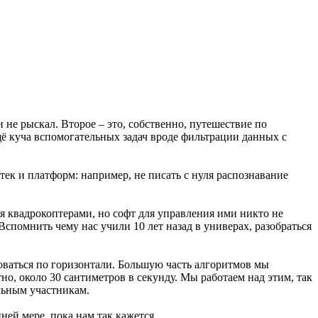
и не рыскал. Второе – это, собственно, путешествие по
 ещё куча вспомогательных задач вроде фильтрации данных с
ек и платформ: например, не писать с нуля распознавание
ия квадрокоптерами, но софт для управления ими никто не
Вспомнить чему нас учили 10 лет назад в универах, разобраться
роваться по горизонтали. Большую часть алгоритмов мы
но, около 30 сантиметров в секунду. Мы работаем над этим, так
льным участникам.
ней мере, пока нам так кажется.