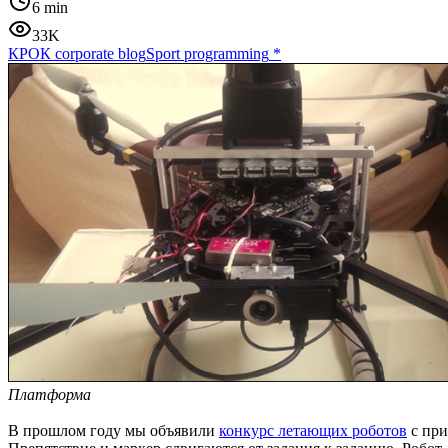
6 min
33K
КРОК corporate blog
Sport programming
*
Платформа
В прошлом году мы объявили
конкурс летающих роботов
с при