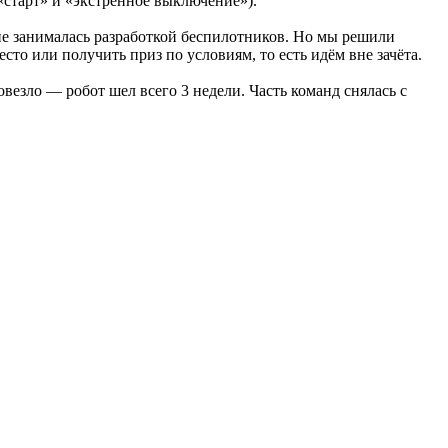
 «старт» и «экстренное выключение»).
е занималась разработкой беспилотников. Но мы решили
сто или получить приз по условиям, то есть идём вне зачёта.
овезло — робот шел всего 3 недели. Часть команд снялась с