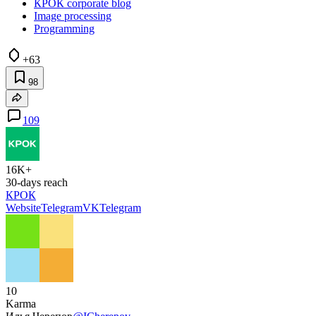
КРОК corporate blog
Image processing
Programming
+63
98
109
16K+
30-days reach
КРОК
Website
Telegram
VK
Telegram
10
Karma