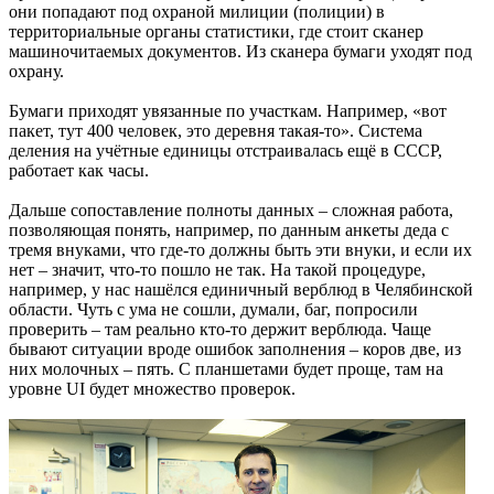
они попадают под охраной милиции (полиции) в
территориальные органы статистики, где стоит сканер
машиночитаемых документов. Из сканера бумаги уходят под
охрану.
Бумаги приходят увязанные по участкам. Например, «вот
пакет, тут 400 человек, это деревня такая-то». Система
деления на учётные единицы отстраивалась ещё в СССР,
работает как часы.
Дальше сопоставление полноты данных – сложная работа,
позволяющая понять, например, по данным анкеты деда с
тремя внуками, что где-то должны быть эти внуки, и если их
нет – значит, что-то пошло не так. На такой процедуре,
например, у нас нашёлся единичный верблюд в Челябинской
области. Чуть с ума не сошли, думали, баг, попросили
проверить – там реально кто-то держит верблюда. Чаще
бывают ситуации вроде ошибок заполнения – коров две, из
них молочных – пять. С планшетами будет проще, там на
уровне UI будет множество проверок.