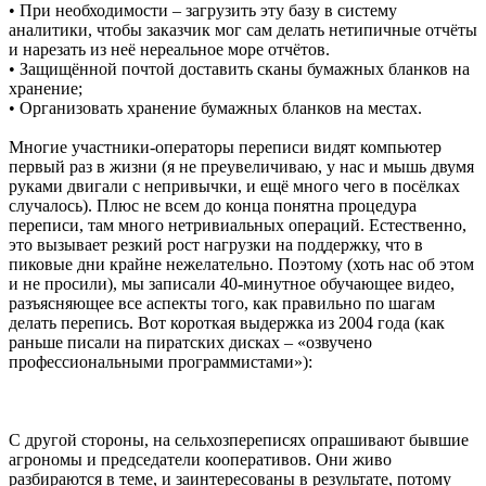
• При необходимости – загрузить эту базу в систему
аналитики, чтобы заказчик мог сам делать нетипичные отчёты
и нарезать из неё нереальное море отчётов.
• Защищённой почтой доставить сканы бумажных бланков на
хранение;
• Организовать хранение бумажных бланков на местах.
Многие участники-операторы переписи видят компьютер
первый раз в жизни (я не преувеличиваю, у нас и мышь двумя
руками двигали с непривычки, и ещё много чего в посёлках
случалось). Плюс не всем до конца понятна процедура
переписи, там много нетривиальных операций. Естественно,
это вызывает резкий рост нагрузки на поддержку, что в
пиковые дни крайне нежелательно. Поэтому (хоть нас об этом
и не просили), мы записали 40-минутное обучающее видео,
разъясняющее все аспекты того, как правильно по шагам
делать перепись. Вот короткая выдержка из 2004 года (как
раньше писали на пиратских дисках – «озвучено
профессиональными программистами»):
С другой стороны, на сельхозпереписях опрашивают бывшие
агрономы и председатели кооперативов. Они живо
разбираются в теме, и заинтересованы в результате, потому