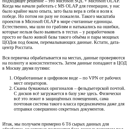
подходящее решение – это Microsoft SQL + Microsoft OLAP.
Когда мы начали работать с MS OLAP для генерации, у нас
было крайне мало опыта, зато была вера в себя и воля к
победе. Но потом ни разу не пожалели. Такого масштаба
проектов в Microsoft OLAP в мире считанные единицы.
Естественно, мы шли по граблям и натыкались на ошибки,
которые нельзя было выявить в тестах – у разработчиков
просто не было живой базы такого объёма и пары мощных
ЦОДов под боком, перемалывающих данные. Кстати, дата-
центр Росстата.
Вся первичка обрабатывается на местах, данные проверяются
на полноту и консистентность. Затем данные попадают в ЦОД
в Москву двумя путями:
Обработанные в цифровом виде – по VPN от рабочих
мест операторов.
Сканы бумажных оригиналов – фельдъегерской почтой.
С дисков всё загружается в базу уже здесь. Физически
всё это лежит в защищённых помещениях, сама
почтовая система такого класса предназначена даже для
отправки совершенно секретных документов.
Итак, мы получаем примерно 6 Тб сырых данных для