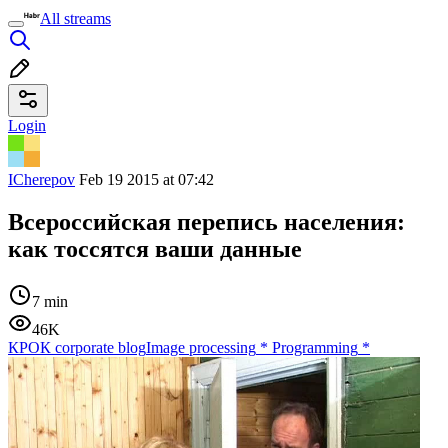
All streams
Login
ICherepov
Feb 19 2015 at 07:42
Всероссийская перепись населения:
как тоссятся ваши данные
7 min
46K
КРОК corporate blog
Image processing
*
Programming
*