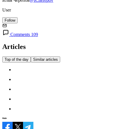
Илья Черепов
@ICherepov
User
Follow
Comments 109
Articles
Top of the day
Similar articles