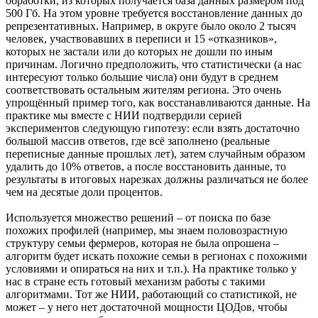
обработки, из которых получается база данных размером под
500 Гб. На этом уровне требуется восстановление данных до
репрезентативных. Например, в округе было около 2 тысяч
человек, участвовавших в переписи и 15 «отказников»,
которых не застали или до которых не дошли по иным
причинам. Логично предположить, что статистически (а нас
интересуют только большие числа) они будут в среднем
соответствовать остальным жителям региона. Это очень
упрощённый пример того, как восстанавливаются данные. На
практике мы вместе с НИИ подтвердили серией
экспериментов следующую гипотезу: если взять достаточно
большой массив ответов, где всё заполнено (реальные
переписные данные прошлых лет), затем случайным образом
удалить до 10% ответов, а после восстановить данные, то
результаты в итоговых нарезках должны различаться не более
чем на десятые доли процентов.
Используется множество решений – от поиска по базе
похожих профилей (например, мы знаем половозрастную
структуру семьи фермеров, которая не была опрошена –
алгоритм будет искать похожие семьи в регионах с похожими
условиями и опираться на них и т.п.). На практике только у
нас в стране есть готовый механизм работы с такими
алгоритмами. Тот же НИИ, работающий со статистикой, не
может – у него нет достаточной мощности ЦОДов, чтобы