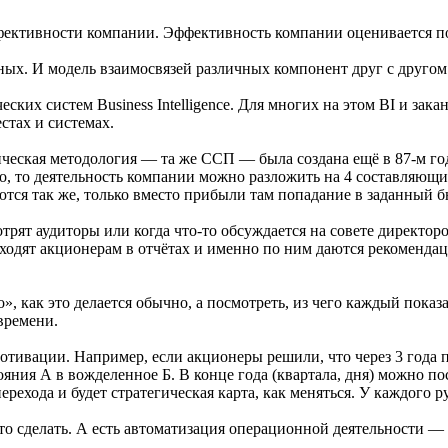
фективности компании. Эффективность компании оценивается по
нных. И модель взаимосвязей различных компонент друг с другом
ких систем Business Intelligence. Для многих на этом BI и зак
стах и системах.
ческая методология — та же ССП — была создана ещё в 87-м году
, то деятельность компании можно разложить на 4 составляющие:
ются так же, только вместо прибыли там попадание в заданный б
отрят аудиторы или когда что-то обсуждается на совете директо
 уходят акционерам в отчётах и именно по ним даются рекоменд
го», как это делается обычно, а посмотреть, из чего каждый пок
времени.
отивации. Например, если акционеры решили, что через 3 года 
тояния А в вожделенное Б. В конце года (квартала, дня) можно п
рехода и будет стратегическая карта, как меняться. У каждого ру
 что сделать. А есть автоматизация операционной деятельности —