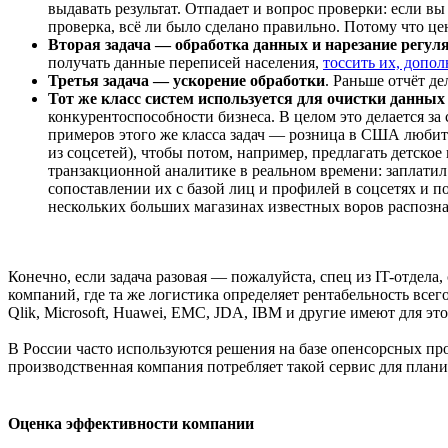
выдавать результат. Отпадает и вопрос проверки: если вы
проверка, всё ли было сделано правильно. Потому что ц
Вторая задача — обработка данных и нарезание регул
получать данные переписей населения,
тоссить их, допол
Третья задача — ускорение обработки
. Раньше отчёт де
Тот же класс систем используется для очистки данных 
конкурентоспособности бизнеса. В целом это делается за
примеров этого же класса задач — розница в США любит
из соцсетей), чтобы потом, например, предлагать детск
транзакционной аналитике в реальном времени: заплатил 
сопоставлении их с базой лиц и профилей в соцсетях и
нескольких больших магазинах известных воров распозн
Конечно, если задача разовая — пожалуйста, спец из IT-отдел
компаний, где та же логистика определяет рентабельность всего
Qlik, Microsoft, Huawei, EMC, JDA, IBM и другие имеют для эт
В России часто используются решения на базе опенсорсных пр
производственная компания потребляет такой сервис для план
Оценка эффективности компании