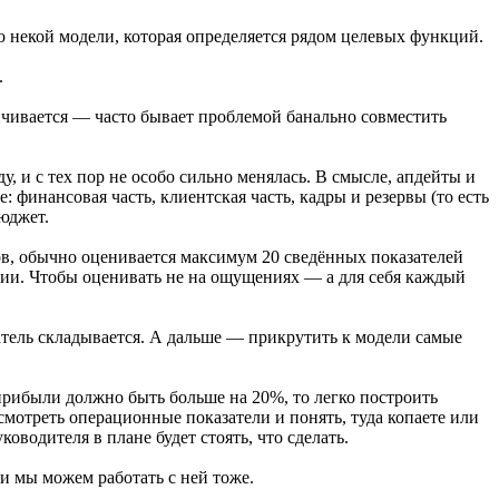
 некой модели, которая определяется рядом целевых функций.
.
анчивается — часто бывает проблемой банально совместить
, и с тех пор не особо сильно менялась. В смысле, апдейты и
 финансовая часть, клиентская часть, кадры и резервы (то есть
юджет.
ров, обычно оценивается максимум 20 сведённых показателей
ации. Чтобы оценивать не на ощущениях — а для себя каждый
азатель складывается. А дальше — прикрутить к модели самые
прибыли должно быть больше на 20%, то легко построить
осмотреть операционные показатели и понять, туда копаете или
ководителя в плане будет стоять, что сделать.
 и мы можем работать с ней тоже.