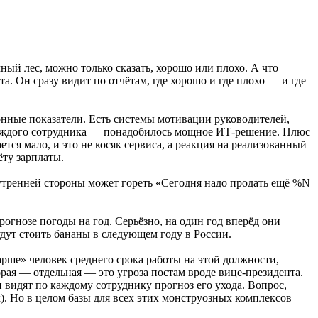
ный лес, можно только сказать, хорошо или плохо. А что
а. Он сразу видит по отчётам, где хорошо и где плохо — и где
онные показатели. Есть системы мотивации руководителей,
 каждого сотрудника — понадобилось мощное ИТ-решение. Плюс
ся мало, и это не косяк сервиса, а реакция на реализованный
ту зарплаты.
нутренней стороны может гореть «Сегодня надо продать ещё %N
прогнозе погоды на год. Серьёзно, на один год вперёд они
будут стоить бананы в следующем году в России.
рше» человек среднего срока работы на этой должности,
рая — отдельная — это угроза постам вроде вице-президента.
видят по каждому сотруднику прогноз его ухода. Вопрос,
. Но в целом базы для всех этих монструозных комплексов