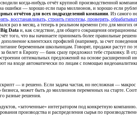
 сводили когда-нибудь отчёт крупной производственной компании 
ена ошибки — хорошо если пара миллионов, и хорошо если рубле
ярных отчётов для всех подразделений компании
. Из самого 
нять, восстанавливать, строить гипотезы, проверять, обрабатыват
лался раз в месяц, а теперь в реальном времени (это для многих 
Big Data
и, как следствие, для общего сокращения операционны
 счёт того, что вы начинаете принимать более правильные решен
 дополнение клиентских профилей (например, за счет поведени
ое питание беременным школьницам. Говорят, продажи растут по 
за билет в Европу — банк сразу предложил тебе страховку. В о
 построении оптимальных предложений на основе расширенной и
ают на входе автоматически по лицам с помощью видеоаналитик
а, скрипт — и решено. Если задача частая, но несложная — макр
 бизнеса, может быть до миллионов переменных на старте. Соотве
ого разные решения.
одуктов, «заточенные» интегратором под конкретную компанию. 
ирования производства и распределения сырья по производстве