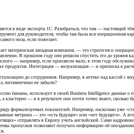
яется в виде экспорта 1С. Разобраться, что там — настоящий тём
трумент для руководителя, чтобы там была вся операционная карт
самого низа, если пожелает.
кает материнская западная компания, — это стратегия и операци
правлении. В прошлом году они решили спустить это до уровня
ного — например, если произвели мало, в этом году обслуживает
ке продуктов. Интеграция — визуализация — и приписка к расчё
етализацию до сотрудников. Например, в аптеке над кассой с в
ол, витаминчики не забыли?
ссию бананы, использует в своей Business Intelligence данные о 
, а кластерно — и в результате они почти точно знают, сколько 
ряду формализуемых показателей. Например, насколько уже «ста
лавные метрики — это «есть будущее» или «нет будущего». А вто
тящих» отправлять в Европу учить английский. Сами кадровики 
стемы пропусков позволяют получать информацию об опозданиях)
ся.