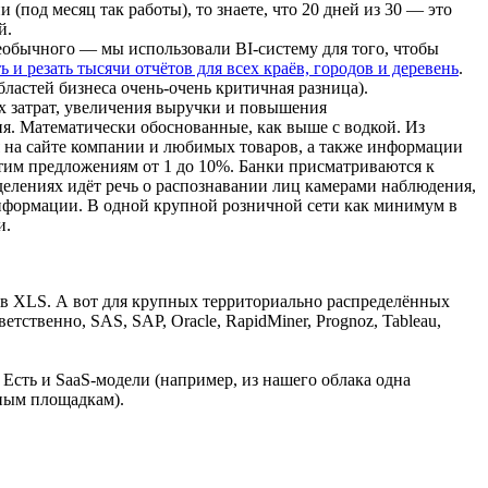
(под месяц так работы), то знаете, что 20 дней из 30 — это
й.
необычного — мы использовали BI-систему для того, чтобы
ь и резать тысячи отчётов для всех краёв, городов и деревень
.
областей бизнеса очень-очень критичная разница).
х затрат, увеличения выручки и повышения
ия. Математически обоснованные, как выше с водкой. Из
я на сайте компании и любимых товаров, а также информации
этим предложениям от 1 до 10%. Банки присматриваются к
тделениях идёт речь о распознавании лиц камерами наблюдения,
нформации. В одной крупной розничной сети как минимум в
и.
ос в XLS. А вот для крупных территориально распределённых
тственно, SAS, SAP, Oracle, RapidMiner, Prognoz, Tableau,
Есть и SaaS-модели (например, из нашего облака одна
нным площадкам).