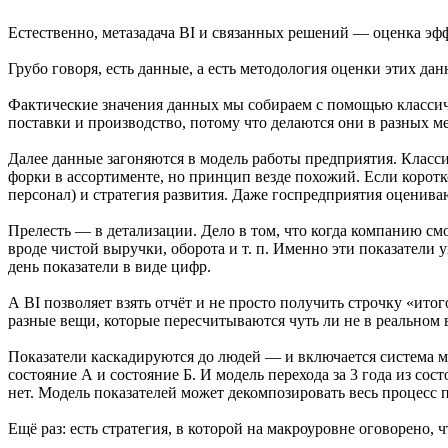
Естественно, метазадача BI и связанных решений — оценка эф
Грубо говоря, есть данные, а есть методология оценки этих да
Фактические значения данных мы собираем с помощью классичес
поставки и производство, потому что делаются они в разных ме
Далее данные загоняются в модель работы предприятия. Класси
форки в ассортименте, но принцип везде похожий. Если коротко
персонал) и стратегия развития. Даже госпредприятия оценива
Прелесть — в детализации. Дело в том, что когда компанию см
вроде чистой выручки, оборота и т. п. Именно эти показатели
день показатели в виде цифр.
А BI позволяет взять отчёт и не просто получить строчку «ито
разные вещи, которые пересчитываются чуть ли не в реальном 
Показатели каскадируются до людей — и включается система м
состояние А и состояние Б. И модель перехода за 3 года из сос
нет. Модель показателей может декомпозировать весь процесс пе
Ещё раз: есть стратегия, в которой на макроуровне оговорено,