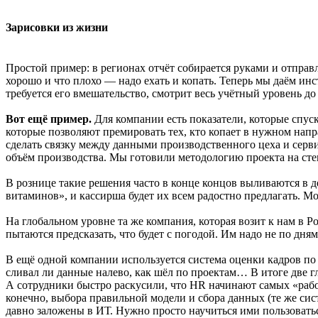
Зарисовки из жизни
Простой пример: в регионах отчёт собирается руками и отправл
хорошо и что плохо — надо ехать и копать. Теперь мы даём инс
требуется его вмешательство, смотрит весь учётный уровень до 
Вот ещё пример.
Для компании есть показатели, которые спус
которые позволяют премировать тех, кто копает в нужном на
сделать связку между данными производственного цеха и сервис
объём производства. Мы готовили методологию проекта на сте
В рознице такие решения часто в конце концов выливаются в д
витаминов», и кассирша будет их всем радостно предлагать. М
На глобальном уровне та же компания, которая возит к нам в Ро
пытаются предсказать, что будет с погодой. Им надо не по дням
В ещё одной компании используется система оценки кадров по 
сливал ли данные налево, как шёл по проектам… В итоге две г
А сотрудники быстро раскусили, что HR начинают самых «рабо
конечно, выбора правильной модели и сбора данных (те же си
давно заложены в ИТ. Нужно просто научиться ими пользовать