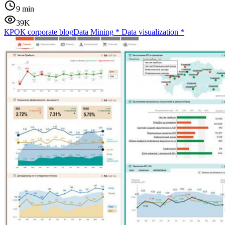
9 min
39K
КРОК corporate blog
Data Mining
*
Data visualization
*