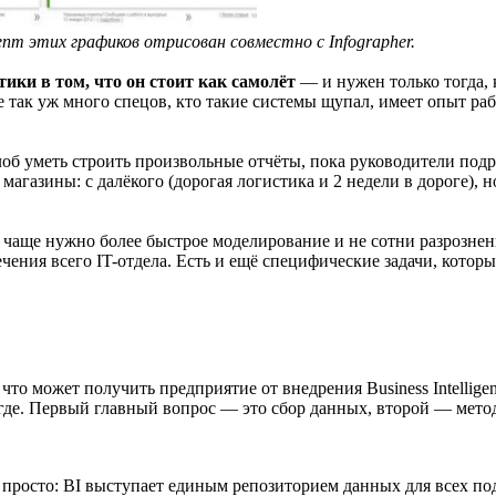
епт этих графиков отрисован совместно с Infographer.
ки в том, что он стоит как самолёт
— и нужен только тогда, 
ак уж много спецов, кто такие системы щупал, имеет опыт работ
лоб уметь строить произвольные отчёты, пока руководители под
агазины: с далёкого (дорогая логистика и 2 недели в дороге), 
 чаще нужно более быстрое моделирование и не сотни разрознен
чения всего IT-отдела. Есть и ещё специфические задачи, котор
 что может получить предприятие от внедрения Business Intellig
 где. Первый главный вопрос — это сбор данных, второй — метод
 просто: BI выступает единым репозиторием данных для всех под