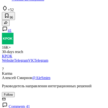
+52
96
41
16K+
30-days reach
КРОК
Website
Telegram
VK
Telegram
7
Karma
Алексей Смирнов
@AleSmirn
Руководитель направления интеграционных решений
Follow
Comments 41