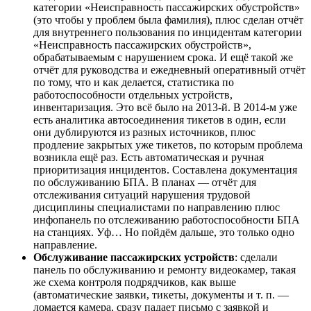
категории «Неисправность пассажирских обустройств»
(это чтобы у проблем была фамилия), плюс сделан отчёт
для внутреннего пользования по инцидентам категории
«Неисправность пассажирских обустройств»,
обрабатываемым с нарушением срока. И ещё такой же
отчёт для руководства и ежедневный оперативный отчёт
по тому, что и как делается, статистика по
работоспособности отдельных устройств,
инвентаризация. Это всё было на 2013-й. В 2014-м уже
есть аналитика автосоединения тикетов в один, если
они дублируются из разных источников, плюс
продление закрытых уже тикетов, по которым проблема
возникла ещё раз. Есть автоматическая и ручная
приоритизация инцидентов. Составлена документация
по обслуживанию БПА. В планах — отчёт для
отслеживания ситуаций нарушения трудовой
дисциплины специалистами по направлению плюс
инфопанель по отслеживанию работоспособности БПА
на станциях. Уф… Но пойдём дальше, это только одно
направление.
Обслуживание пассажирских устройств
: сделали
панель по обслуживанию и ремонту видеокамер, такая
же схема контроля подрядчиков, как выше
(автоматические заявки, тикеты, документы и т. п. —
ломается камера, сразу падает письмо с заявкой и