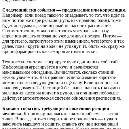
Следующий тип события — предсказание или корреляция.
Например, если поезд такой-то опаздывает, то тот, что идёт за
ним по той же паре рельсов (путь, как правило, один), тоже
будет опаздывать, если первый не нагонит расписание.
Соответственно, можно выстроить матмодель и сразу
спрогнозировать опоздание уже для двух поездов. Потом —
для третьего, затронутого этим изменением, четвёртого и так
далее, пока «круги на воде» не утихнут. И, опять же, сразу же
проинформировать пассажиров автоматически.
Технически система генерирует кучу единичных событий.
Информация агрегируется в кучу и вычисляется
максимальное опоздание. Вычисляется, сколько станций
нужно уведомить. Как правило, если опоздание короткое —
можно только следующую или ещё пару. Если длинное, то
надо уведомлять 7–10 станций без шанса нагнать (на самых
маленьких кассиры кричат в рупор, на станциях побольше
действует автоматическая система обновления расписания).
Бывают события, требующие отложенной реакции
человека.
К примеру, нашлась какая-то проблема — встал
тикет. В поезде что-то некритичное поломалось — нужно
закончить маршрут и решить, ставить его на внеплановый