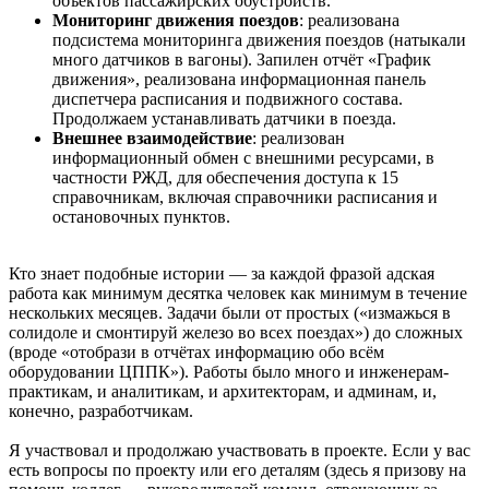
объектов пассажирских обустройств.
Мониторинг движения поездов
: реализована
подсистема мониторинга движения поездов (натыкали
много датчиков в вагоны). Запилен отчёт «График
движения», реализована информационная панель
диспетчера расписания и подвижного состава.
Продолжаем устанавливать датчики в поезда.
Внешнее взаимодействие
: реализован
информационный обмен с внешними ресурсами, в
частности РЖД, для обеспечения доступа к 15
справочникам, включая справочники расписания и
остановочных пунктов.
Кто знает подобные истории — за каждой фразой адская
работа как минимум десятка человек как минимум в течение
нескольких месяцев. Задачи были от простых («измажься в
солидоле и смонтируй железо во всех поездах») до сложных
(вроде «отобрази в отчётах информацию обо всём
оборудовании ЦППК»). Работы было много и инженерам-
практикам, и аналитикам, и архитекторам, и админам, и,
конечно, разработчикам.
Я участвовал и продолжаю участвовать в проекте. Если у вас
есть вопросы по проекту или его деталям (здесь я призову на