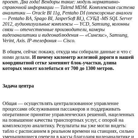
проект. Два года! Вендоры такие: модуль нормативно-
справочной информации — Talend MDM. Комплексная система
аналитики — Oracle BI 11g, Pentaho DI (опенсорсные аналоги
— Pentaho BA, Spago BI, JasperSoft BI,), СУБД -MS SQL Server
2012, аудиовизуальные комплексы — YCD, Samsung, колонны
связи — отечественные производители, камеры
видеоаналитики и видеонаблюдения — «Синезис», Samsung,
Verint, Axis. IP-телефония — Cisco.
В общем, сейчас покажу, откуда мы собирали данные и что с
ними делали.
И почему километр железной дороги в нашей
координатной сетке заменяют блок-участки, длина
которых может колебаться от 700 до 1300 метров.
Задача центра
Общая — осуществлять централизованное управление
процессами обслуживания пассажиров и поддерживать
оперативное принятие управленческих решений, нацеленных
на повышение качества транспортных услуг, с опорой на
комплексную аналитику. Результаты вы уже могли видеть:
табло с расписанием в реальном времени на станциях, сильно
уменьшившиеся очереди в кассы благодаря видеоаналитике и