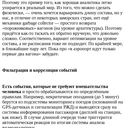
Поэтому это пример того, как хорошая аналитика легко
упирается в реальный мир. Из того, что можно сделать
физически, — очень хочется варьировать длину состава, но у
нас, в отличие от некоторых заморских стран, нет ещё
механики garbage collector — простого возврата
«порожняковых» вагонов (на уровне архитектуры). Поэтому
придётся как-то таскать их обратно вручную, что довольно
сложно. Соответственно, вариант оптимизации на уровне
состава, а не расписания тоже не подходит. По крайней мере,
в ближайшие пару лет. Пока про «в аэропорт идут только
первые два вагона» забудьте.
Фильтрация и корреляция событий
Есть события, которые не требуют вмешательства
человека
и просто обрабатываются по определённым
правилам. Например, некритичные опоздания (до 5 минут)
берутся из подсистемы мониторинга поездов (основанной на
GPS-датчиках и сигнализации РЖД) и выводятся сразу на
системы информирования пассажиров (дисплей на станции,
как ниже). В случае длинной очереди тоже триггерится
автоматическая реакция по итогам системы анализа
видеоаналитики.