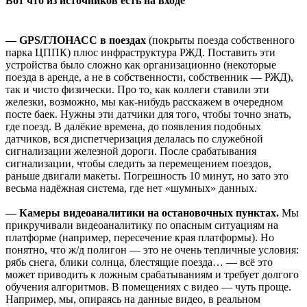
Вот что из источников есть на входе
— GPS/ГЛОНАСС в поездах
(покрыты поезда собственного
парка ЦППК) плюс инфраструктура РЖД. Поставить эти
устройства было сложно как организационно (некоторые
поезда в аренде, а не в собственности, собственник — РЖД),
так и чисто физически. Про то, как коллеги ставили эти
железки, возможно, мы как-нибудь расскажем в очередном
посте баек. Нужны эти датчики для того, чтобы точно знать,
где поезд. В далёкие времена, до появления подобных
датчиков, вся диспетчеризация делалась по служебной
сигнализации железной дороги. После срабатывания
сигнализации, чтобы следить за перемещением поездов,
раньше двигали макеты. Погрешность 10 минут, но зато это
весьма надёжная система, где нет «шумных» данных.
— Камеры видеоаналитики на остановочных пунктах.
Мы
прикручивали видеоаналитику по опасным ситуациям на
платформе (например, пересечение края платформы). Но
понятно, что ж/д полигон — это не очень тепличные условия:
рябь снега, блики солнца, блестящие поезда… — всё это
может приводить к ложным срабатываниям и требует долгого
обучения алгоритмов. В помещениях с видео — чуть проще.
Например, мы, опираясь на данные видео, в реальном