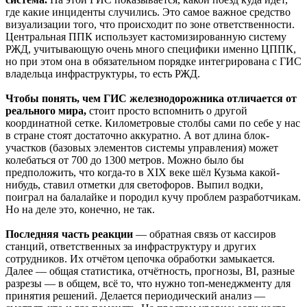
где какие инциденты случились. Это самое важное средство
визуализации того, что происходит по зоне ответственности.
Центральная ППК использует кастомизированную систему
РЖД, учитывающую очень много специфики именно ЦППК,
но при этом она в обязательном порядке интегрирована с ГИС
владельца инфраструктуры, то есть РЖД.
Чтобы понять, чем ГИС железнодорожника отличается от
реального мира,
стоит просто вспомнить о другой
координатной сетке. Километровые столбы сами по себе у нас
в стране стоят достаточно аккуратно. А вот длина блок-
участков (базовых элементов системы управления) может
колебаться от 700 до 1300 метров. Можно было бы
предположить, что когда-то в XIX веке шёл Кузьма какой-
нибудь, ставил отметки для светофоров. Выпил водки,
поиграл на балалайке и породил кучу проблем разработчикам.
Но на деле это, конечно, не так.
Последняя часть реакции
— обратная связь от кассиров
станций, ответственных за инфраструктуру и других
сотрудников. Их отчётом цепочка обработки замыкается.
Далее — общая статистика, отчётность, прогнозы, BI, разные
разрезы — в общем, всё то, что нужно топ-менеджменту для
принятия решений. Делается периодический анализ —