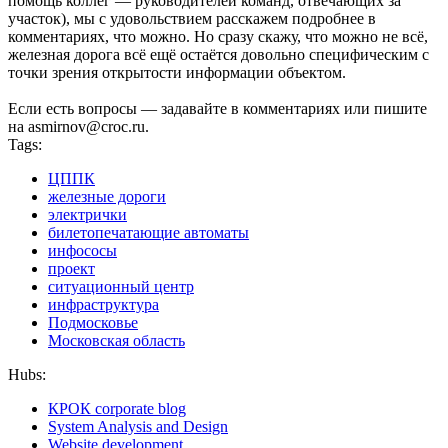
помощь коллег — руководителей команд, отвечающих за
участок), мы с удовольствием расскажем подробнее в
комментариях, что можно. Но сразу скажу, что можно не всё,
железная дорога всё ещё остаётся довольно специфическим с
точки зрения открытости информации объектом.
Если есть вопросы — задавайте в комментариях или пишите
на asmirnov@croc.ru.
Tags:
ЦППК
железные дороги
электрички
билетопечатающие автоматы
инфососы
проект
ситуационный центр
инфраструктура
Подмосковье
Московская область
Hubs:
КРОК corporate blog
System Analysis and Design
Website development