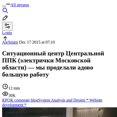
All streams
Login
AleSmirn
Dec 17 2015 at 07:10
Ситуационный центр Центральной
ППК (электрички Московской
области) — мы проделали адово
большую работу
12 min
30K
КРОК corporate blog
System Analysis and Design
*
Website
development
*