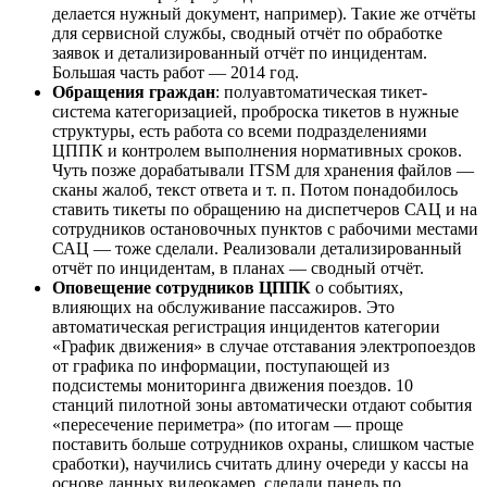
делается нужный документ, например). Такие же отчёты
для сервисной службы, сводный отчёт по обработке
заявок и детализированный отчёт по инцидентам.
Большая часть работ — 2014 год.
Обращения граждан
: полуавтоматическая тикет-
система категоризацией, проброска тикетов в нужные
структуры, есть работа со всеми подразделениями
ЦППК и контролем выполнения нормативных сроков.
Чуть позже дорабатывали ITSM для хранения файлов —
сканы жалоб, текст ответа и т. п. Потом понадобилось
ставить тикеты по обращению на диспетчеров САЦ и на
сотрудников остановочных пунктов с рабочими местами
САЦ — тоже сделали. Реализовали детализированный
отчёт по инцидентам, в планах — сводный отчёт.
Оповещение сотрудников ЦППК
о событиях,
влияющих на обслуживание пассажиров. Это
автоматическая регистрация инцидентов категории
«График движения» в случае отставания электропоездов
от графика по информации, поступающей из
подсистемы мониторинга движения поездов. 10
станций пилотной зоны автоматически отдают события
«пересечение периметра» (по итогам — проще
поставить больше сотрудников охраны, слишком частые
сработки), научились считать длину очереди у кассы на
основе данных видеокамер, сделали панель по