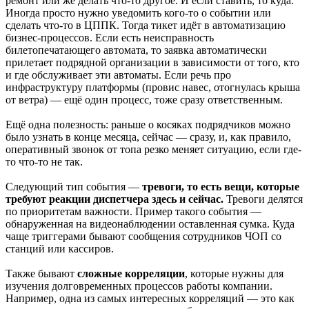
ремонт или же делать что-то другое. И если ставить, то куда.
Иногда просто нужно уведомить кого-то о событии или
сделать что-то в ЦППК. Тогда тикет идёт в автоматизацию
бизнес-процессов. Если есть неисправность
билетопечатающего автомата, то заявка автоматически
прилетает подрядной организации в зависимости от того, кто
и где обслуживает эти автоматы. Если речь про
инфраструктуру платформы (провис навес, отогнулась крыша
от ветра) — ещё один процесс, тоже сразу ответственным.
Ещё одна полезность: раньше о косяках подрядчиков можно
было узнать в конце месяца, сейчас — сразу, и, как правило,
оперативный звонок от топа резко меняет ситуацию, если где-
то что-то не так.
Следующий тип события —
тревоги, то есть вещи, которые
требуют реакции диспетчера здесь и сейчас.
Тревоги делятся
по приоритетам важности. Пример такого события —
обнаруженная на видеонаблюдении оставленная сумка. Куда
чаще триггерами бывают сообщения сотрудников ЧОП со
станций или кассиров.
Также бывают
сложные корреляции
, которые нужны для
изучения долговременных процессов работы компании.
Например, одна из самых интересных корреляций — это как