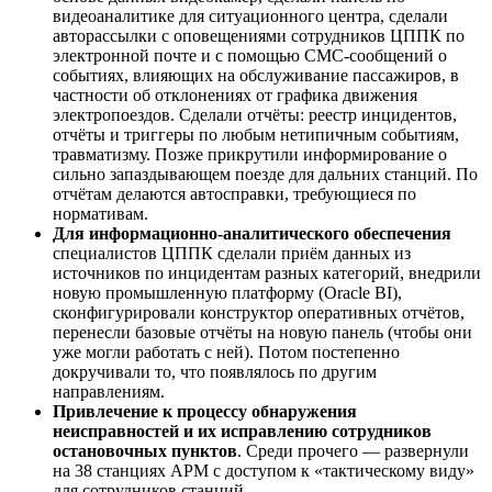
видеоаналитике для ситуационного центра, сделали
авторассылки с оповещениями сотрудников ЦППК по
электронной почте и с помощью СМС-сообщений о
событиях, влияющих на обслуживание пассажиров, в
частности об отклонениях от графика движения
электропоездов. Сделали отчёты: реестр инцидентов,
отчёты и триггеры по любым нетипичным событиям,
травматизму. Позже прикрутили информирование о
сильно запаздывающем поезде для дальних станций. По
отчётам делаются автосправки, требующиеся по
нормативам.
Для информационно-аналитического обеспечения
специалистов ЦППК сделали приём данных из
источников по инцидентам разных категорий, внедрили
новую промышленную платформу (Oracle BI),
сконфигурировали конструктор оперативных отчётов,
перенесли базовые отчёты на новую панель (чтобы они
уже могли работать с ней). Потом постепенно
докручивали то, что появлялось по другим
направлениям.
Привлечение к процессу обнаружения
неисправностей и их исправлению сотрудников
остановочных пунктов
. Среди прочего — развернули
на 38 станциях АРМ с доступом к «тактическому виду»
для сотрудников станций.