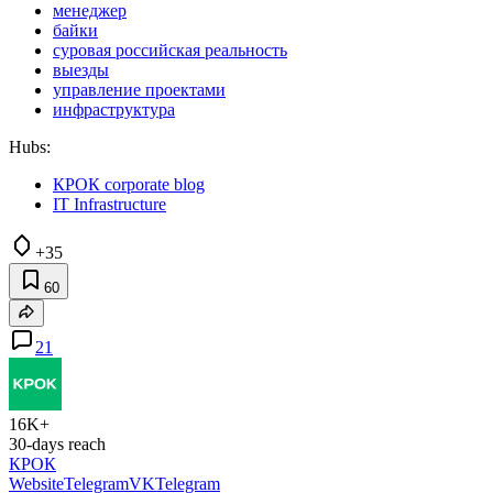
менеджер
байки
суровая российская реальность
выезды
управление проектами
инфраструктура
Hubs:
КРОК corporate blog
IT Infrastructure
+35
60
21
16K+
30-days reach
КРОК
Website
Telegram
VK
Telegram