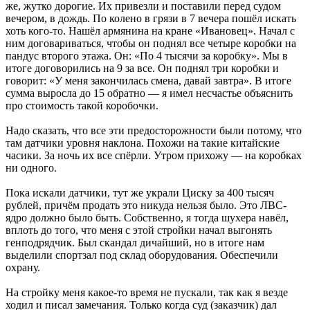
же, жутко дорогие. Их привезли и поставили перед судом
вечером, в дождь. По колено в грязи в 7 вечера пошёл искать
хоть кого-то. Нашёл армянина на кране «Ивановец». Начал с
ним договариваться, чтобы он поднял все четыре коробки на
пандус второго этажа. Он: «По 4 тысячи за коробку». Мы в
итоге договорились на 9 за все. Он поднял три коробки и
говорит: «У меня закончилась смена, давай завтра». В итоге
сумма выросла до 15 обратно — я имел несчастье объяснить
про стоимость такой коробочки.
Надо сказать, что все эти предосторожности были потому, что
там датчики уровня наклона. Похожи на такие китайские
часики. За ночь их все спёрли. Утром прихожу — на коробках
ни одного.
Пока искали датчики, тут же украли Циску за 400 тысяч
рублей, причём продать это никуда нельзя было. Это ЛВС-
ядро должно было быть. Собственно, я тогда шухера навёл,
вплоть до того, что меня с этой стройки начал выгонять
генподрядчик. Был скандал дичайший, но в итоге нам
выделили спортзал под склад оборудования. Обеспечили
охрану.
На стройку меня какое-то время не пускали, так как я везде
ходил и писал замечания. Только когда суд (заказчик) дал