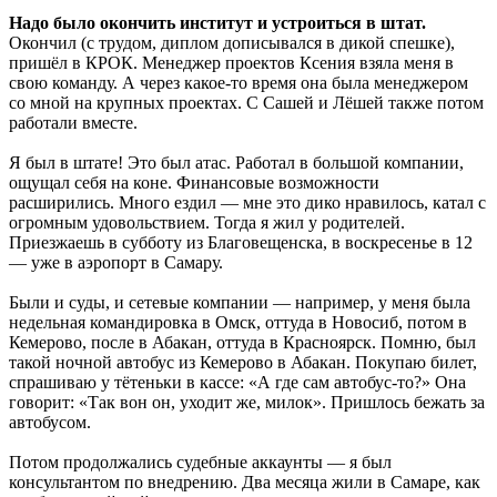
Надо было окончить институт и устроиться в штат.
Окончил (с трудом, диплом дописывался в дикой спешке),
пришёл в КРОК. Менеджер проектов Ксения взяла меня в
свою команду. А через какое-то время она была менеджером
со мной на крупных проектах. С Сашей и Лёшей также потом
работали вместе.
Я был в штате! Это был атас. Работал в большой компании,
ощущал себя на коне. Финансовые возможности
расширились. Много ездил — мне это дико нравилось, катал с
огромным удовольствием. Тогда я жил у родителей.
Приезжаешь в субботу из Благовещенска, в воскресенье в 12
— уже в аэропорт в Самару.
Были и суды, и сетевые компании — например, у меня была
недельная командировка в Омск, оттуда в Новосиб, потом в
Кемерово, после в Абакан, оттуда в Красноярск. Помню, был
такой ночной автобус из Кемерово в Абакан. Покупаю билет,
спрашиваю у тётеньки в кассе: «А где сам автобус-то?» Она
говорит: «Так вон он, уходит же, милок». Пришлось бежать за
автобусом.
Потом продолжались судебные аккаунты — я был
консультантом по внедрению. Два месяца жили в Самаре, как