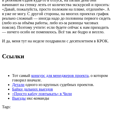
и ребёнком ездим куда-то в отпуск, на пятый день они
начинают на стенку лезть от количества экскурсий и просить:
«Давай, пожалуйста, просто полежим на пляже, отдохнём». А
я уже не могу. С другой стороны, на многих проектах график
реально сложный — иногда надо до половины первого сидеть
(либо из-за объёма работы, либо из-за разницы часовых
поясов). Поэтому учтите: если будете сейчас к нам приходить
— ничего особо не поменялось. Всё так же бодро и весело.
И да, меня тут на неделе поздравили с десятилетием в КРОК.
Ссылки
Тот самый
конкурс для менеджеров проекта
, о котором
говорил вначале.
Детали
одного из крупных судебных проектов.
Байки дальних выездов
«Просто каблу повтыкать» в Чили
Выезды
икс-команды
Tags: