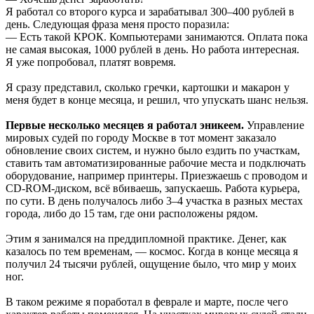
Я работал со второго курса и зарабатывал 300–400 рублей в
день. Следующая фраза меня просто поразила:
— Есть такой КРОК. Компьютерами занимаются. Оплата пока
не самая высокая, 1000 рублей в день. Но работа интересная.
Я уже попробовал, платят вовремя.
Я сразу представил, сколько гречки, картошки и макарон у
меня будет в конце месяца, и решил, что упускать шанс нельзя.
Первые несколько месяцев я работал эникеем.
Управление
мировых судей по городу Москве в тот момент заказало
обновление своих систем, и нужно было ездить по участкам,
ставить там автоматизированные рабочие места и подключать
оборудование, например принтеры. Приезжаешь с проводом и
CD-ROM-диском, всё вбиваешь, запускаешь. Работа курьера,
по сути. В день получалось либо 3–4 участка в разных местах
города, либо до 15 там, где они расположены рядом.
Этим я занимался на преддипломной практике. Денег, как
казалось по тем временам, — космос. Когда в конце месяца я
получил 24 тысячи рублей, ощущение было, что мир у моих
ног.
В таком режиме я поработал в феврале и марте, после чего