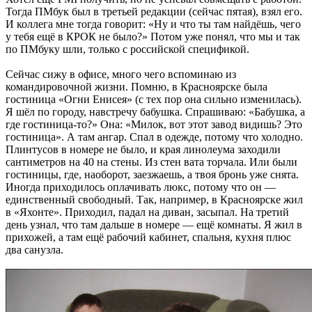
Тогда ПМбук был в третьей редакции (сейчас пятая), взял его.
И коллега мне тогда говорит: «Ну и что ты там найдёшь, чего
у тебя ещё в КРОК не было?» Потом уже понял, что мы и так
по ПМбуку шли, только с российской спецификой.
Сейчас сижу в офисе, много чего вспоминаю из
командировочной жизни. Помню, в Красноярске была
гостиница «Огни Енисея» (с тех пор она сильно изменилась).
Я шёл по городу, навстречу бабушка. Спрашиваю: «Бабушка, а
где гостиница-то?» Она: «Милок, вот этот завод видишь? Это
гостиница». А там ангар. Спал в одежде, потому что холодно.
Плинтусов в номере не было, и края линолеума заходили
сантиметров на 40 на стены. Из стен вата торчала. Или были
гостиницы, где, наоборот, заезжаешь, а твоя бронь уже снята.
Иногда приходилось оплачивать люкс, потому что он —
единственный свободный. Так, например, в Красноярске жил
в «Яхонте». Приходил, падал на диван, засыпал. На третий
день узнал, что там дальше в номере — ещё комнаты. Я жил в
прихожей, а там ещё рабочий кабинет, спальня, кухня плюс
два санузла.