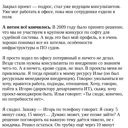
Закрыл проект — подрос, стал уже ведущим консультантом.
Уже мог работать в офисе, пока мои сотрудники ездили в
поля.
А потом всё кончилось.
В 2009 году было принято решение,
что мы не участвуем в крупном конкурсе по софту для
судебной системы. А ведь это был мой профиль, и я очень
хорошо понимал все их хотелки, особенности
инфраструктуры и ПО судов.
Я просто ходил по офису потерянный и ничего не делал.
Везде стали нужны консультанты по внедрению со знанием
чего-то. А я ничего, кроме судов, не знал. В проекты меня не
привлекали. Я тогда пришёл к моему ресурсу Илье (он был
ресурсным менеджером внедренцев). Говорю: увольняться не
хочу, нравится работа, подходы, отношения. Хочу, говорю,
пойти к Игорю (директору департамента ИТ), скажу, хочу
проект-менеджером быть. Илья говорит: «Ты сходи, конечно,
но потребности нет».
Я сходил. Захожу — Игорь по телефону говорит. Я сижу. 5
минут сижу, 15 минут… Думаю: может, уже позже зайти? А
решение поговорить на важную тему даётся тяжело, не с
кондачка. Решил остаться. Он трубку ещё через 10 минут