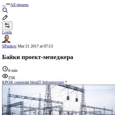
All streams
Login
SPaukov
Mar 21 2017 at 07:13
Байки проект-менеджера
8 min
25K
КРОК corporate blog
IT Infrastructure
*