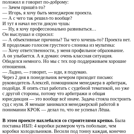
положил и говорит по-доброму:
— Зачем пришёл-то?
— Игорь, я хочу быть менеджером проекта.
— А с чего так решил-то вообще?
И тут я начал нести дикую чушь:
— Ну, я хочу профессионально развиваться…
Он выслушал и спросил:
— А объективные причины? Ты чего хочешь-то? Проекта нет.
Я продолжаю голосом грустного слоника из мультика:
— Хочу ответственности, у меня профильное образование.
А он улыбается. А я думаю: очень классная ситуация.
Обиделся немного. Но мы с тех пор поддерживаем хорошие
отношения.
— Ладно, — говорит, — иди, я подумаю.
Через 2 дня в понедельник вечером приходит письмо:
руководитель Алексей, помощником менеджера в арбитраж,
подойди. Я опять стал работать с судебной тематикой, но уже
с другой стороны, потому что арбитражи и общая
юрисдикция — это вообще всё иначе. Задача стояла построить
суд с нуля. Я меньше занимался менеджерской работой в
понимании КРОК — делал то, что не успевал Лёша.
В этом проекте нахлебался со строителями крепко.
Была
поставка ИБП: 4 коробки размером чуть побольше, чем
коробки холодильников. Весили под тонну каждая, конечно