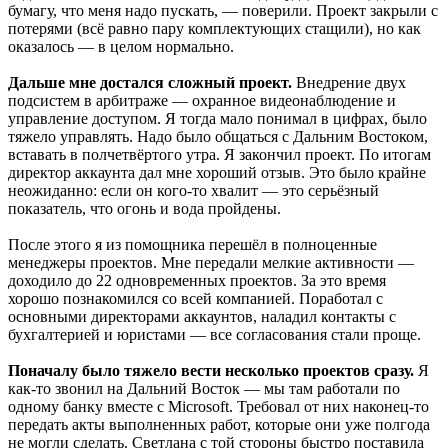
бумагу, что меня надо пускать, — поверили. Проект закрыли с
потерями (всё равно пару комплектующих стащили), но как
оказалось — в целом нормально.
Дальше мне достался сложный проект.
Внедрение двух
подсистем в арбитраже — охранное видеонаблюдение и
управление доступом. Я тогда мало понимал в цифрах, было
тяжело управлять. Надо было общаться с Дальним Востоком,
вставать в полчетвёртого утра. Я закончил проект. По итогам
директор аккаунта дал мне хороший отзыв. Это было крайне
неожиданно: если он кого-то хвалит — это серьёзный
показатель, что огонь и вода пройдены.
После этого я из помощника перешёл в полноценные
менеджеры проектов. Мне передали мелкие активности —
доходило до 22 одновременных проектов. За это время
хорошо познакомился со всей компанией. Поработал с
основными директорами аккаунтов, наладил контакты с
бухгалтерией и юристами — все согласования стали проще.
Поначалу было тяжело вести несколько проектов сразу.
Я
как-то звонил на Дальний Восток — мы там работали по
одному банку вместе с Microsoft. Требовал от них наконец-то
передать акты выполненных работ, которые они уже полгода
не могли сделать. Светлана с той стороны быстро поставила