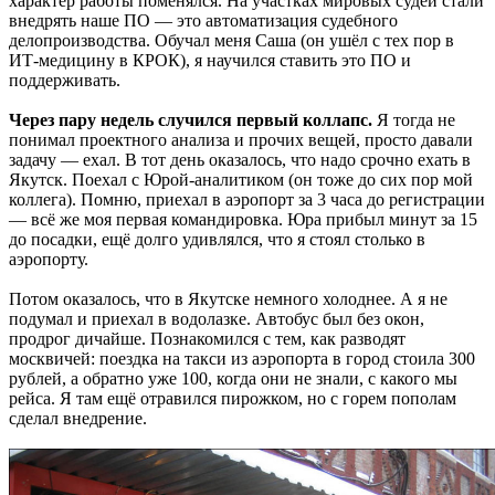
характер работы поменялся. На участках мировых судей стали
внедрять наше ПО — это автоматизация судебного
делопроизводства. Обучал меня Саша (он ушёл с тех пор в
ИТ-медицину в КРОК), я научился ставить это ПО и
поддерживать.
Через пару недель случился первый коллапс.
Я тогда не
понимал проектного анализа и прочих вещей, просто давали
задачу — ехал. В тот день оказалось, что надо срочно ехать в
Якутск. Поехал с Юрой-аналитиком (он тоже до сих пор мой
коллега). Помню, приехал в аэропорт за 3 часа до регистрации
— всё же моя первая командировка. Юра прибыл минут за 15
до посадки, ещё долго удивлялся, что я стоял столько в
аэропорту.
Потом оказалось, что в Якутске немного холоднее. А я не
подумал и приехал в водолазке. Автобус был без окон,
продрог дичайше. Познакомился с тем, как разводят
москвичей: поездка на такси из аэропорта в город стоила 300
рублей, а обратно уже 100, когда они не знали, с какого мы
рейса. Я там ещё отравился пирожком, но с горем пополам
сделал внедрение.