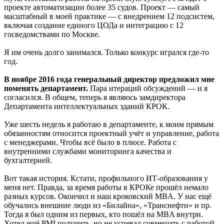
проекте автоматизации более 35 судов. Проект — самый
масштабный в моей практике — с внедрением 12 подсистем,
включая создание единого ЦОДа и интеграцию с 12
госведомствами по Москве.
Я им очень долго занимался. Только конкурс игрался где-то
год.
В ноябре 2016 года генеральный директор предложил мне
поменять департамент.
Пара итераций обсуждений — и я
согласился. В общем, теперь я являюсь замдиректора
Департамента интеллектуальных зданий КРОК.
Уже шесть недель я работаю в департаменте, к моим прямым
обязанностям относится проектный учёт и управление, работа
с менеджерами. Чтобы всё было в плюсе. Работа с
внутренними службами мониторинга качества и
бухгалтерией.
Вот такая история. Кстати, профильного ИТ-образования у
меня нет. Правда, за время работы в КРОКе прошёл немало
разных курсов. Окончил и наш кроковский MBA. У нас ещё
обучались внешние люди из «Билайна», «Транснефти» и пр.
Тогда я был одним из первых, кто пошёл на MBA внутри.
Хотел ещё PMI получить, но не успевал совмещать с работой.