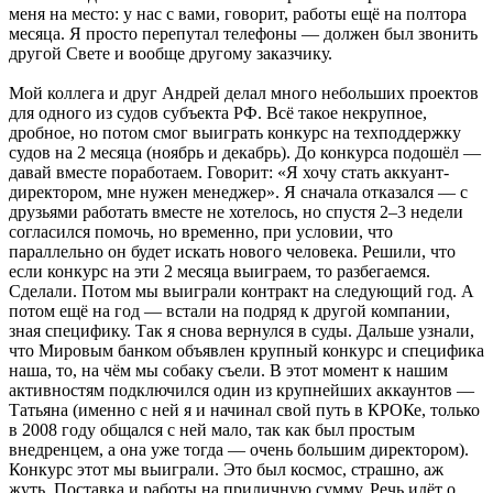
меня на место: у нас с вами, говорит, работы ещё на полтора
месяца. Я просто перепутал телефоны — должен был звонить
другой Свете и вообще другому заказчику.
Мой коллега и друг Андрей делал много небольших проектов
для одного из судов субъекта РФ. Всё такое некрупное,
дробное, но потом смог выиграть конкурс на техподдержку
судов на 2 месяца (ноябрь и декабрь). До конкурса подошёл —
давай вместе поработаем. Говорит: «Я хочу стать аккуант-
директором, мне нужен менеджер». Я сначала отказался — с
друзьями работать вместе не хотелось, но спустя 2–3 недели
согласился помочь, но временно, при условии, что
параллельно он будет искать нового человека. Решили, что
если конкурс на эти 2 месяца выиграем, то разбегаемся.
Сделали. Потом мы выиграли контракт на следующий год. А
потом ещё на год — встали на подряд к другой компании,
зная специфику. Так я снова вернулся в суды. Дальше узнали,
что Мировым банком объявлен крупный конкурс и специфика
наша, то, на чём мы собаку съели. В этот момент к нашим
активностям подключился один из крупнейших аккаунтов —
Татьяна (именно с ней я и начинал свой путь в КРОКе, только
в 2008 году общался с ней мало, так как был простым
внедренцем, а она уже тогда — очень большим директором).
Конкурс этот мы выиграли. Это был космос, страшно, аж
жуть. Поставка и работы на приличную сумму. Речь идёт о