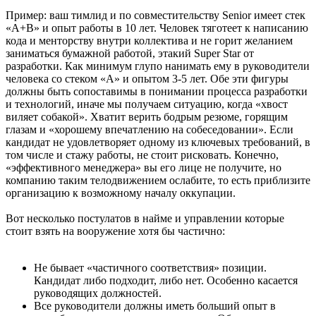
Пример: ваш тимлид и по совместительству Senior имеет стек
«A+B» и опыт работы в 10 лет. Человек тяготеет к написанию
кода и менторству внутри коллектива и не горит желанием
заниматься бумажной работой, этакий Super Star от
разработки. Как минимум глупо нанимать ему в руководители
человека со стеком «A» и опытом 3-5 лет. Обе эти фигуры
должны быть сопоставимы в понимании процесса разработки
и технологий, иначе мы получаем ситуацию, когда «хвост
виляет собакой». Хватит верить бодрым резюме, горящим
глазам и «хорошему впечатлению на собеседовании». Если
кандидат не удовлетворяет одному из ключевых требований, в
том числе и стажу работы, не стоит рисковать. Конечно,
«эффективного менеджера» вы его лице не получите, но
компанию таким телодвижением ослабите, то есть приблизите
организацию к возможному началу оккупации.
Вот несколько постулатов в найме и управлении которые
стоит взять на вооружение хотя бы частично:
Не бывает «частичного соответствия» позиции.
Кандидат либо подходит, либо нет. Особенно касается
руководящих должностей.
Все руководители должны иметь больший опыт в