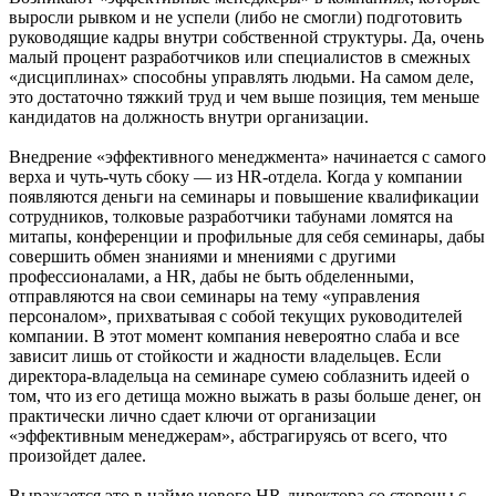
выросли рывком и не успели (либо не смогли) подготовить
руководящие кадры внутри собственной структуры. Да, очень
малый процент разработчиков или специалистов в смежных
«дисциплинах» способны управлять людьми. На самом деле,
это достаточно тяжкий труд и чем выше позиция, тем меньше
кандидатов на должность внутри организации.
Внедрение «эффективного менеджмента» начинается с самого
верха и чуть-чуть сбоку — из HR-отдела. Когда у компании
появляются деньги на семинары и повышение квалификации
сотрудников, толковые разработчики табунами ломятся на
митапы, конференции и профильные для себя семинары, дабы
совершить обмен знаниями и мнениями с другими
профессионалами, а HR, дабы не быть обделенными,
отправляются на свои семинары на тему «управления
персоналом», прихватывая с собой текущих руководителей
компании. В этот момент компания невероятно слаба и все
зависит лишь от стойкости и жадности владельцев. Если
директора-владельца на семинаре сумею соблазнить идеей о
том, что из его детища можно выжать в разы больше денег, он
практически лично сдает ключи от организации
«эффективным менеджерам», абстрагируясь от всего, что
произойдет далее.
Выражается это в найме нового HR-директора со стороны с