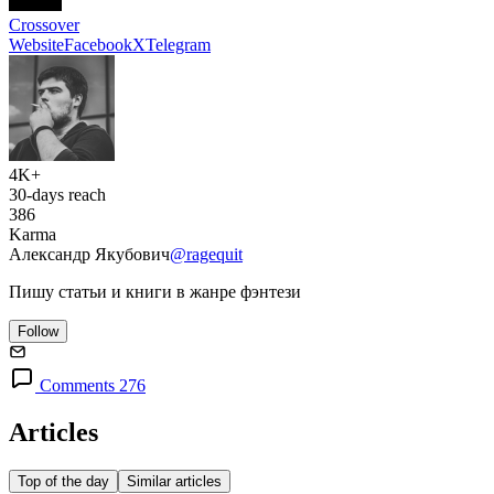
Crossover
Website
Facebook
X
Telegram
4K+
30-days reach
386
Karma
Александр Якубович
@ragequit
Пишу статьи и книги в жанре фэнтези
Follow
Comments 276
Articles
Top of the day
Similar articles