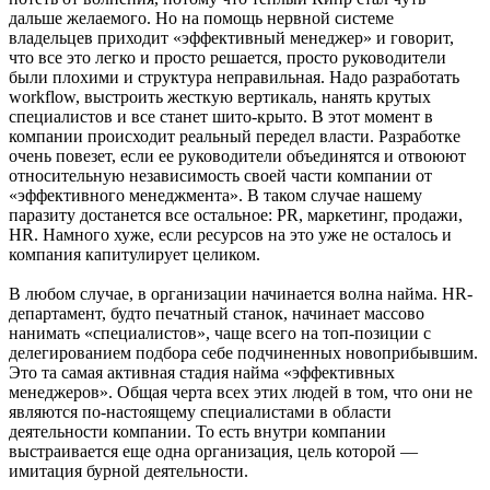
дальше желаемого. Но на помощь нервной системе
владельцев приходит «эффективный менеджер» и говорит,
что все это легко и просто решается, просто руководители
были плохими и структура неправильная. Надо разработать
workflow, выстроить жесткую вертикаль, нанять крутых
специалистов и все станет шито-крыто. В этот момент в
компании происходит реальный передел власти. Разработке
очень повезет, если ее руководители объединятся и отвоюют
относительную независимость своей части компании от
«эффективного менеджмента». В таком случае нашему
паразиту достанется все остальное: PR, маркетинг, продажи,
HR. Намного хуже, если ресурсов на это уже не осталось и
компания капитулирует целиком.
В любом случае, в организации начинается волна найма. HR-
департамент, будто печатный станок, начинает массово
нанимать «специалистов», чаще всего на топ-позиции с
делегированием подбора себе подчиненных новоприбывшим.
Это та самая активная стадия найма «эффективных
менеджеров». Общая черта всех этих людей в том, что они не
являются по-настоящему специалистами в области
деятельности компании. То есть внутри компании
выстраивается еще одна организация, цель которой —
имитация бурной деятельности.