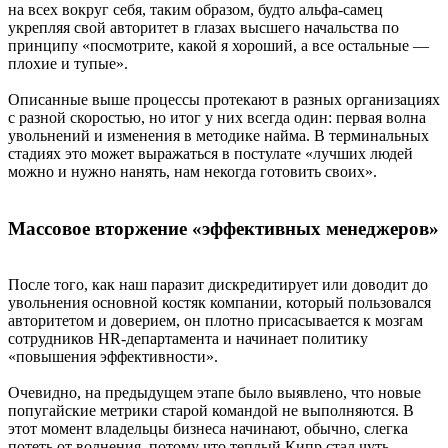
на всех вокруг себя, таким образом, будто альфа-самец
укрепляя свой авторитет в глазах высшего начальства по
принципу «посмотрите, какой я хороший, а все остальные —
плохие и тупые».
Описанные выше процессы протекают в разных организациях
с разной скоростью, но итог у них всегда один: первая волна
увольнений и изменения в методике найма. В терминальных
стадиях это может выражаться в постулате «лучших людей
можно и нужно нанять, нам некогда готовить своих».
Массовое вторжение «эффективных менеджеров»
После того, как наш паразит дискредитирует или доводит до
увольнения основной костяк компании, который пользовался
авторитетом и доверием, он плотно присасывается к мозгам
сотрудников HR-департамента и начинает политику
«повышения эффективности».
Очевидно, на предыдущем этапе было выявлено, что новые
попугайские метрики старой командой не выполняются. В
этот момент владельцы бизнеса начинают, обычно, слегка
потеть от волнения, потому что теплый Кипр стал чуть