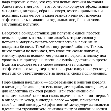
надо спросить с того, кто ему эти новые метрики выставил.
Адекватность метрик — это то, что игнорируют эффективные
менеджеры, которые, образно говоря, вместо привычных и
понятных всем метров и килограммов начинают измерять
эффективность компании и отдельных людей в квантово-
запутанных попугаях.
Вводятся в обиход организации попугаи с одной простой
целью: выдавить из компании людей, которые стояли у
истоков и могут оказывать сопротивление и влияние на
владельца бизнеса. Такой вот внутренний саботаж. Так как
никто толком не понимает, что такое эти самые попугаи,
манипулировать новыми метриками и подгонять планку под
уровень «не пригоден к несению службы» достаточно просто.
Если вы подозреваете в своем коллективе появление
«эффективного менеджера», то проверьте одну простую вещь:
несет ли он ответственность за провалы своих подчиненных.
Нормальный начальник — одновременно и капитан корабля,
и командир батальона, то есть покидает корабль последним, а
для коллектива как отец родной. При этом именно он
отвечает головой за косяки своих подчиненных, стоит первый
в очереди на ковер, а иногда и вовсе — один, прикрывая
своей спиной команду. «Эффективный менеджер» же является
идеальным стрелочником, спихивая вину за ошибки и косяки