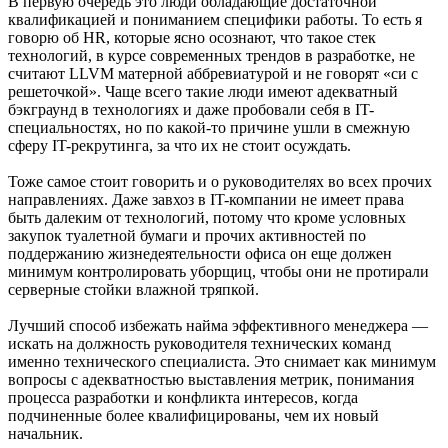
В первую очередь это люди обладающие достаточной
квалификацией и пониманием специфики работы. То есть я
говорю об HR, которые ясно осознают, что такое стек
технологий, в курсе современных трендов в разработке, не
считают LLVM матерной аббревиатурой и не говорят «си с
решеточкой». Чаще всего такие люди имеют адекватный
бэкграунд в технологиях и даже пробовали себя в IT-
специальностях, но по какой-то причине ушли в смежную
сферу IT-рекрутинга, за что их не стоит осуждать.
Тоже самое стоит говорить и о руководителях во всех прочих
направлениях. Даже завхоз в IT-компании не имеет права
быть далеким от технологий, потому что кроме условных
закупок туалетной бумаги и прочих активностей по
поддержанию жизнедеятельности офиса он еще должен
минимум контролировать уборщиц, чтобы они не протирали
серверные стойки влажной тряпкой.
Лучший способ избежать найма эффективного менеджера —
искать на должность руководителя технических команд
именно технического специалиста. Это снимает как минимум
вопросы с адекватностью выставления метрик, понимания
процесса разработки и конфликта интересов, когда
подчиненные более квалифицированы, чем их новый
начальник.