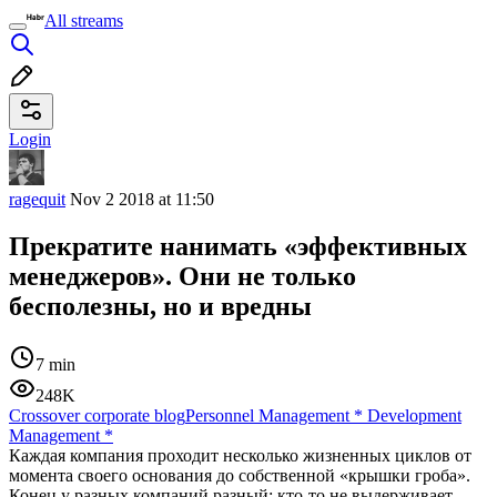
All streams
Login
ragequit
Nov 2 2018 at 11:50
Прекратите нанимать «эффективных
менеджеров». Они не только
бесполезны, но и вредны
7 min
248K
Crossover corporate blog
Personnel Management
*
Development
Management
*
Каждая компания проходит несколько жизненных циклов от
момента своего основания до собственной «крышки гроба».
Конец у разных компаний разный: кто-то не выдерживает