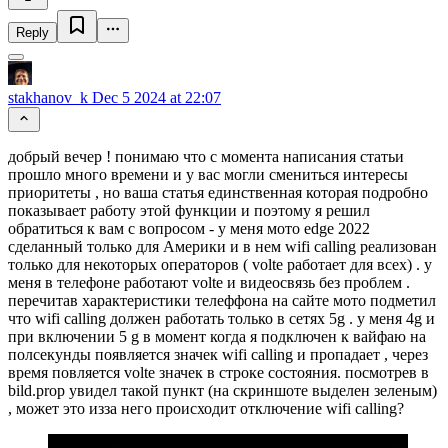
Reply
stakhanov_k
Dec 5 2024 at 22:07
добрый вечер ! понимаю что с момента написания статьи
прошло много времени и у вас могли смениться интересы
приоритеты , но ваша статья единственная которая подробно
показывает работу этой функции и поэтому я решил
обратиться к вам с вопросом - у меня мото edge 2022
сделанный только для Америки и в нем wifi calling реализован
только для некоторых операторов ( volte работает для всех) . у
меня в телефоне работают volte и видеосвязь без проблем .
перечитав характеристики телеффона на сайте мото подметил
что wifi calling должен работать только в сетях 5g . у меня 4g и
при включении 5 g в момент когда я подключен к вайфаю на
полсекунды появляется значек wifi calling и пропадает , через
время повляется volte значек в строке состояния. посмотрев в
bild.prop увидел такой пункт (на скриншоте выделен зеленым)
, может это изза него происходит отключение wifi calling?