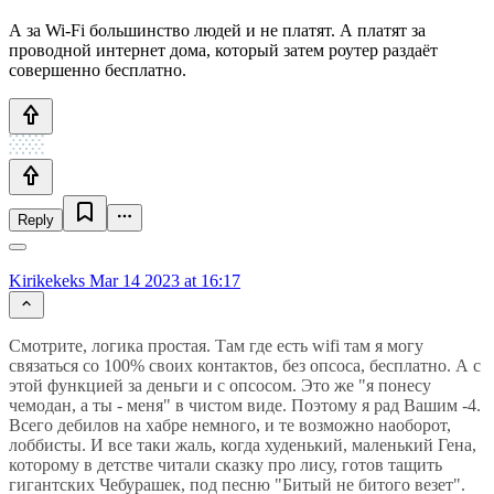
А за Wi-Fi большинство людей и не платят. А платят за
проводной интернет дома, который затем роутер раздаёт
совершенно бесплатно.
Reply
Kirikekeks
Mar 14 2023 at 16:17
Смотрите, логика простая. Там где есть wifi там я могу
связаться со 100% своих контактов, без опсоса, бесплатно. А с
этой функцией за деньги и с опсосом. Это же "я понесу
чемодан, а ты - меня" в чистом виде. Поэтому я рад Вашим -4.
Всего дебилов на хабре немного, и те возможно наоборот,
лоббисты. И все таки жаль, когда худенький, маленький Гена,
которому в детстве читали сказку про лису, готов тащить
гигантских Чебурашек, под песню "Битый не битого везет".