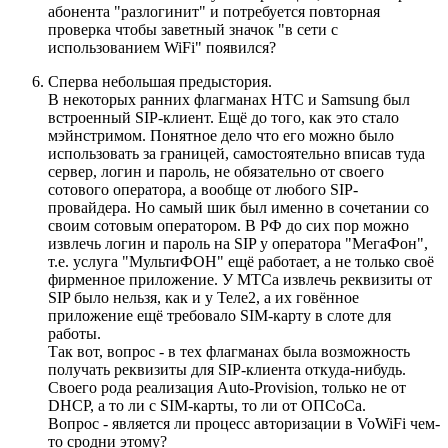
абонента "разлогинит" и потребуется повторная
проверка чтобы заветный значок "в сети с
использованием WiFi" появился?
Сперва небольшая предыстория.
В некоторых ранних флагманах HTC и Samsung был
встроенный SIP-клиент. Ещё до того, как это стало
мэйнстримом. Понятное дело что его можно было
использовать за границей, самостоятельно вписав туда
сервер, логин и пароль, не обязательно от своего
сотового оператора, а вообще от любого SIP-
провайдера. Но самый шик был именно в сочетании со
своим сотовым оператором. В РФ до сих пор можно
извлечь логин и пароль на SIP у оператора "МегаФон",
т.е. услуга "МультиФОН" ещё работает, а не только своё
фирменное приложение. У МТСа извлечь реквизиты от
SIP было нельзя, как и у Теле2, а их говённое
приложение ещё требовало SIM-карту в слоте для
работы.
Так вот, вопрос - в тех флагманах была возможность
получать реквизиты для SIP-клиента откуда-нибудь.
Своего рода реализация Auto-Provision, только не от
DHCP, а то ли с SIM-карты, то ли от ОПСоСа.
Вопрос - является ли процесс авторизации в VoWiFi чем-
то сродни этому?