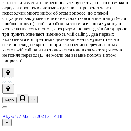
как есть и изменить ничего нельзя? рут есть , т.е.что возможно
отредактировать в системе - сделаю ... прочитал через
переводчик много инфы об этом вопросе ,но с такой
ситуацией как у меня никто не сталкивался и все пишут(если
вообще пишут ) чтобы я забил на это и все... но я чувствую
что решение есть и оно где то рядом ,но вот где? в билд.пропе
три пункта отвечают именно за wifi calling , два первых -
включены а вот третий,выделенный меня смущает тем что
если перевод не врет , то при включении перечисленных
частот wifi calling или отключается или включается ( я точно
не понял перевода)... не могли бы вы мне помочь в этом
вопросе ?
Reply
Abyss777
Mar 13 2023 at 14:18