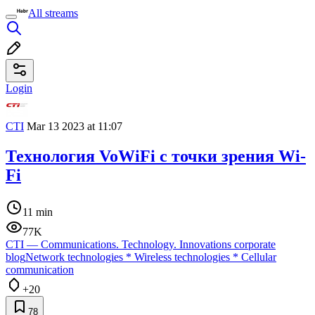
All streams
Login
CTI
Mar 13 2023 at 11:07
Технология VoWiFi с точки зрения Wi-
Fi
11 min
77K
CTI — Communications. Technology. Innovations corporate
blog
Network technologies
*
Wireless technologies
*
Cellular
communication
+20
78