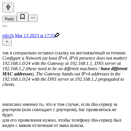
Reply
edo1h
Mar 13 2023 at 17:55
так я специально оставил ссылку на англоязычный источник:
Configure a Network (at least IPv4, IPv6 presence does not matter)
192.168.1.0/24 with the Gateway at 192.168.1.1, DNS server at
192.168.1.2 (these need to be on different machines /
have different
MAC addresses
). The Gateway hands out IPv4 addresses in the
192.168.1.0/24 with the DNS server at 192.168.1.2 propagated to
clients.
написано именно то, что в том случае, если dns-сервер за
роутером (или совпадает с роутером), баг проявляться не
будет.
для его проявления нужно, чтобы телефону dns-сервер был
виден с маком отличным от мака шлюза.