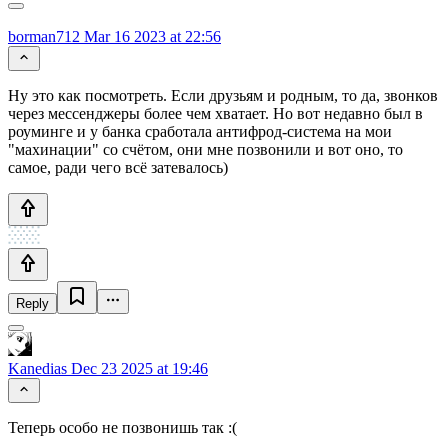
borman712
Mar 16 2023 at 22:56
Ну это как посмотреть. Если друзьям и родным, то да, звонков
через мессенджеры более чем хватает. Но вот недавно был в
роуминге и у банка сработала антифрод-система на мои
"махинации" со счётом, они мне позвонили и вот оно, то
самое, ради чего всё затевалось)
Reply
Kanedias
Dec 23 2025 at 19:46
Теперь особо не позвонишь так :(