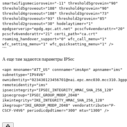
smartwifigsmeciorovein="-11" threshold5grovein="90"
threshold5groveout="108" threshold4grovein="90"
threshold4groveout="108" threshold3grovein="73"
threshold3groveout="93" threshold2grovein="85"
threshold2groveout="30" hodelaytimer="1"
epdgserverip="epdg.epc.att.net" pcscfv4vendorattr="20"
pcscfv6vendorattr="21" certi_path="ca.crt"
roaming_handover_support="0" wfc_call_menu="1"
wfc_setting_menu="1" wfc_quicksetting_menu="1" />
```
А еще там задаются параметры IPSec
<apn mnoname="ATT_US" connname="imsApn" apnname="ims"
subnettype="IPV4V6"
ownidentity="023430123456701@nai.epc.mnc030.mcc310.3gpp
remoteidentity="ims"
ipsecintegrity="IPSEC_INTEGRITY_HMAC_SHA_256_128"
ipsecgroup="IPSEC_GROUP_MODP_2048"
ikeintegrity="IKE_INTEGRITY_HMAC_SHA_256_128"
ikegroup="IKE_GROUP_MODP_2048" vendorattribute="P-
CSCF-V4V6" periodicdpdtimer="300" mtu="1300" />