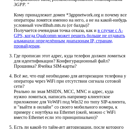
3GPP. "
Кому принадлежит домен *3gppnetwork.org и почему все
операторы ломятся именно на него, а не на какой-нибудь
условный vowifihub.mts.ru (от балды)?
Получается очевидная точка отказа, как и
в случае c A-
GPS, когда Qualcomm может решить больше не отдавать
альманахи определённым диапазонам IP, странам,
провайдерам
.
Где прописан этот адрес, куда телефон должен ломиться
для идентификации? Конфигурационный файл?
Прошивка? Ячейка SIM-карты?
Всё же, что ещё необходимо для авторизации телефона у
оператора через WiFi при отсутствии сигнала сотовой
сети?
Реально ли зная MSIDN, MCC, MNC и адрес, куда
нужно ломиться, написать например клиентское
приложение для VoWiFi под Win32 по типу SIP-клиента,
и "выйти в онлайн" со своего мобильного номера, к
примеру с ноутбука на Ethernet (окей, можно с WiFi
вместо Ethernet если это принципиально)?
Есть ли какой-то тайм-аут авторизации, после которого