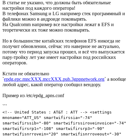
В статье не указано, что должны быть обязательные
настройки под каждого оператора!
В телефонах Samsung и LG например стек программный и
файлики можно в андроиде поковырять.
На Qualcomm например все настройки лежат в EFS и
теоретически их тоже можно поковырять.
Но в большинстве китайских телефонов EFS никогда не
получит обновлении, сейчас это наверное не актуально,
потому что период запуска прошел, и всё что выпускается
пару-тройку лет уже имеет настройки под российских
операторов.
Кстати не обязательно
`
epdg.epc.mncХХХ.mccХХХ.pub.3gppnetwork.org
` а вообще
любой адрес, какой оператор сообщил вендору.
Пример из /etc/epdg_apns.conf
```
<!-- United States : AT&T : ATT --> <settings
mnoname="ATT_US" smartwifirssia="-74"
smartwifirssib="-80" smartwifirssiroveinvoice="-74"
smartwifirsrp1="-108" smartwifirsrp3="-90"
smartwifisnrrovein="20" smartwifisnrroveout="-30"