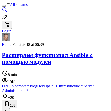
All streams
Login
Berlic
Feb 2 2018 at 06:39
Расширяем функционал Ansible с
помощью модулей
8 min
19K
D2C.io corporate blog
DevOps
*
IT Infrastructure
*
Server
Administration
*
+20
108