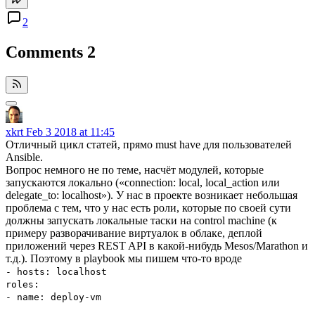
2
Comments
2
xkrt
Feb 3 2018 at 11:45
Отличный цикл статей, прямо must have для пользователей
Ansible.
Вопрос немного не по теме, насчёт модулей, которые
запускаются локально («connection: local, local_action или
delegate_to: localhost»). У нас в проекте возникает небольшая
проблема с тем, что у нас есть роли, которые по своей сути
должны запускать локальные таски на control machine (к
примеру разворачивание виртуалок в облаке, деплой
приложений через REST API в какой-нибудь Mesos/Marathon и
т.д.). Поэтому в playbook мы пишем что-то вроде
- hosts: localhost
roles:
- name: deploy-vm