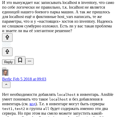
И это вынуждает нас записывать localhost в inventory, что само
по себе логически не правильно, т.к. localhost не является
единицей нашего боевого парка машин. А так же пришлось
для localhost ещё и фиктивные host_vars написать, те же
параметры, что и у «настоящих» хостов из inventory. Надеюсь
не слишком сумбурно изложил. Есть ли у вас такая проблема
и знаете ли вы её элегантное решение?
Reply
Berlic
Feb 5 2018 at 09:03
Нет необходимости добавлять
в инвентарь. Ansible
localhost
умеет понимать что такое
и без добавления в
localhost
инвентарь (см.
код
). Т.е. в инвентаре могут быть серверы
и группа
будет содержать именно эти два
test1,test2
all
сервера. Но при этом вы смело можете запустить какой-