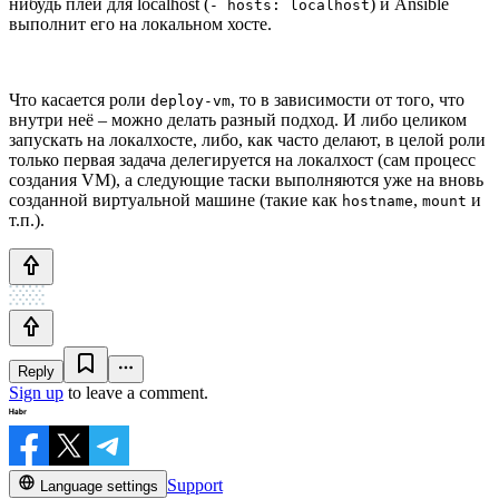
нибудь плей для localhost (
) и Ansible
- hosts: localhost
выполнит его на локальном хосте.
Что касается роли
, то в зависимости от того, что
deploy-vm
внутри неё – можно делать разный подход. И либо целиком
запускать на локалхосте, либо, как часто делают, в целой роли
только первая задача делегируется на локалхост (сам процесс
создания VM), а следующие таски выполняются уже на вновь
созданной виртуальной машине (такие как
,
и
hostname
mount
т.п.).
Reply
Sign up
to leave a comment.
Support
Language settings