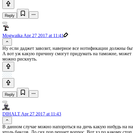
Reply
Mogwaika
Apr 27 2017 at 11:41
Ну если даджет завозит, наверное все нотификации должны быт
А вот уж какую причину смогут придумать на таможне, может им
можно рискнуть.
Reply
DIHALT
Apr 27 2017 at 11:43
В данном случае можно напороться на дичь какую нибудь на на
чтоль баксов. До сих пор решает вопрос. Вот хз по какому с