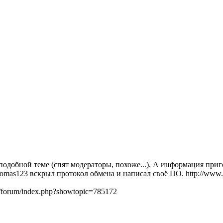
добной теме (спят модераторы, похоже...). А информация приго
as123 вскрыл протокол обмена и написал своё ПО. http://www.eevb
/forum/index.php?showtopic=785172