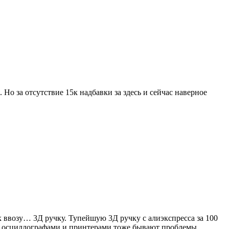
Но за отсутствие 15к надбавки за здесь и сейчас наверное
к ввозу… 3Д ручку. Тупейшую 3Д ручку с алиэкспресса за 100
? С осциллографами и принтерами тоже бывают проблемы.