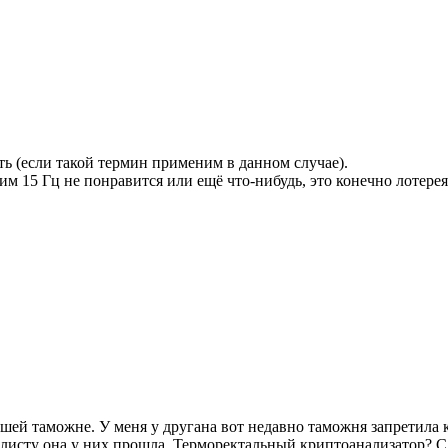
ь (если такой термин применим в данном случае).
 15 Гц не понравится или ещё что-нибудь, это конечно лотерея. 
шей таможне. У меня у другана вот недавно таможня запретила 
топ листу она у них прошла. Терморектальный криптоанализатор