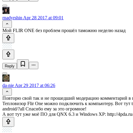
rnadyrshin
Apr 28 2017 at 09:01
Мой FLIR ONE без проблем прошёл таможню неделю назад
Reply
da-nie
Apr 29 2017 at 06:26
Повторю свой так и не прошедший модерацию комментарий в по
Тепловизор Flir One можно подключить к компьютеру. Вот тут tom
android/?all Спасибо ему за это огромное!
А вот тут уже моё ПО для QNX 6.3 и Windows XP: http://4pda.ru