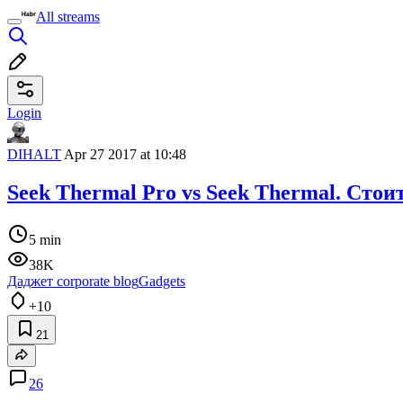
All streams
Login
DIHALT
Apr 27 2017 at 10:48
Seek Thermal Pro vs Seek Thermal. Стоит
5 min
38K
Даджет corporate blog
Gadgets
+10
21
26