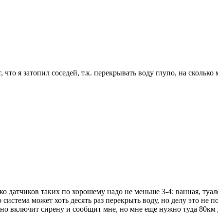
что я затопил соседей, т.к. перекрывать воду глупо, на сколько 
о датчиков таких по хорошему надо не меньше 3-4: ванная, туале
то система может хоть десять раз перекрыть воду, но делу это не 
чно включит сирену и сообщит мне, но мне еще нужно туда 80км 