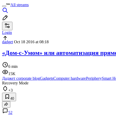
All streams
Login
dadget
Oct 18 2016 at 08:18
«Дом-с-Умом» или автоматизация прямо
6 min
15K
Даджет corporate blog
Gadgets
Computer hardware
Periphery
Smart H
Recovery Mode
+3
40
52