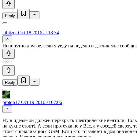
Reply
kibitzer
Oct 18 2016 at 18:34
Непонятно другое, если я уеду на неделю и датчик мне сообщит, 
Reply
proton17
Oct 19 2016 at 07:06
Ну в идеале он должен перекрыть электрические вентили. Тольк
на кухне стоит). А если протечка не у Вас, а у соседей сверху, 
стоит сигнализация с GSM. Если кто-то залезет в дом она коне
дороги. К этому времени все и так сопрут.