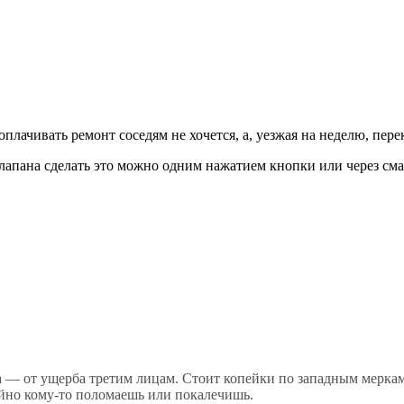
ь оплачивать ремонт соседям не хочется, а, уезжая на неделю, пе
клапана сделать это можно одним нажатием кнопки или через см
ка — от ущерба третим лицам. Стоит копейки по западным меркам
чайно кому-то поломаешь или покалечишь.