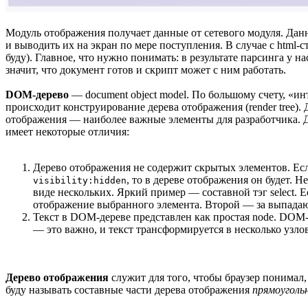
Модуль отображения получает данные от сетевого модуля. Данн
и выводить их на экран по мере поступления. В случае с html-с
буду). Главное, что нужно понимать: в результате парсинга у 
значит, что документ готов и скрипт может с ним работать.
DOM-дерево
— document object model. По большому счету, «и
происходит конструирование дерева отображения (render tree)
отображения — наиболее важные элементы для разработчика. Де
имеет некоторые отличия:
Дерево отображения не содержит скрытых элементов. Если
, то в дереве отображения он будет.
visibility:hidden
виде нескольких. Яркий пример — составной тэг select. 
отображение выбранного элемента. Второй — за выпадающ
Текст в DOM-дереве представлен как простая node. DOM-де
— это важно, и текст трансформируется в несколько узлов
Дерево отображения
служит для того, чтобы браузер понимал,
буду называть составные части дерева отображения
прямоуголь