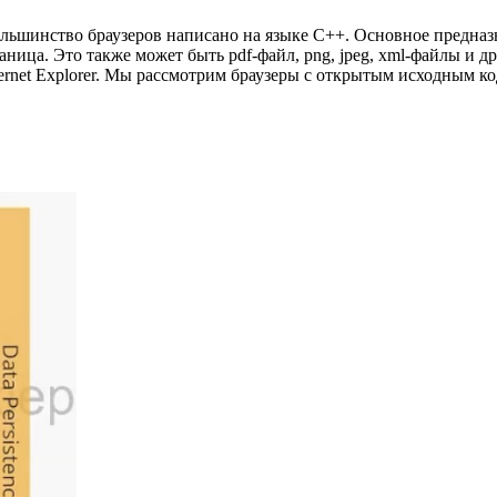
льшинство браузеров написано на языке C++. Основное предназн
раница. Это также может быть pdf-файл, png, jpeg, xml-файлы и 
ternet Explorer. Мы рассмотрим браузеры с открытым исходным кодо