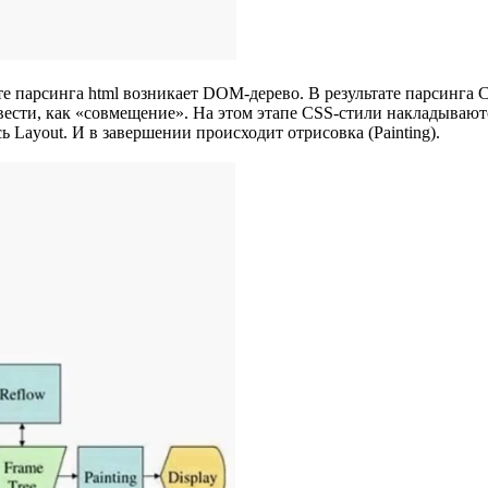
те парсинга html возникает DOM-дерево. В результате парсинга C
ести, как «совмещение». На этом этапе CSS-стили накладываются
ь Layout. И в завершении происходит отрисовка (Painting).