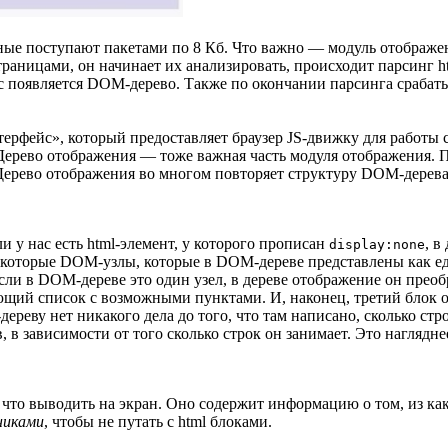
ые поступают пакетами по 8 Кб. Что важно — модуль отображени
траницами, он начинает их анализировать, происходит парсинг ht
нас появляется DOM-дерево. Также по окончании парсинга срабат
нтерфейс», который предоставляет браузер JS-движку для работы
. Дерево отображения — тоже важная часть модуля отображения. 
рево отображения во многом повторяет структуру DOM-дерева (да
 у нас есть html-элемент, у которого прописан
, в
display:none
 Некоторые DOM-узлы, которые в DOM-дереве представлены как е
Если в DOM-дереве это один узел, в дереве отображение он преоб
ий список с возможными пунктами. И, наконец, третий блок от
реву нет никакого дела до того, что там написано, сколько строк
, в зависимости от того сколько строк он занимает. Это наглядн
 что выводить на экран. Оно содержит информацию о том, из как
никами
, чтобы не путать с html блоками.