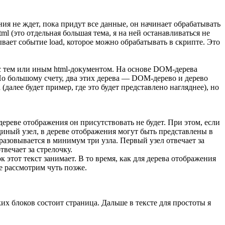
я не ждет, пока придут все данные, он начинает обрабатывать
ml (это отдельная большая тема, я на ней останавливаться не
ывает событие load, которое можно обрабатывать в скрипте. Это
 с тем или иным html-документом. На основе DOM-дерева
По большому счету, два этих дерева — DOM-дерево и дерево
лее будет пример, где это будет представлено нагляднее), но
 дереве отображения он присутствовать не будет. При этом, если
диный узел, в дереве отображения могут быть представлены в
разовывается в минимум три узла. Первый узел отвечает за
вечает за стрелочку.
 этот текст занимает. В то время, как для дерева отображения
ее рассмотрим чуть позже.
их блоков состоит страница. Дальше в тексте для простоты я