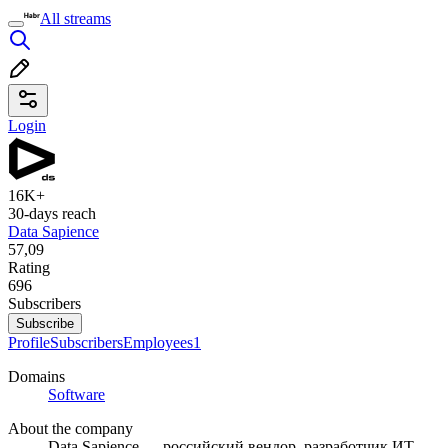
All streams
Login
16K+
30-days reach
Data Sapience
57,09
Rating
696
Subscribers
Subscribe
Profile
Subscribers
Employees
1
Domains
Software
About the company
Data Sapience — российский вендор, разработчик ИТ-