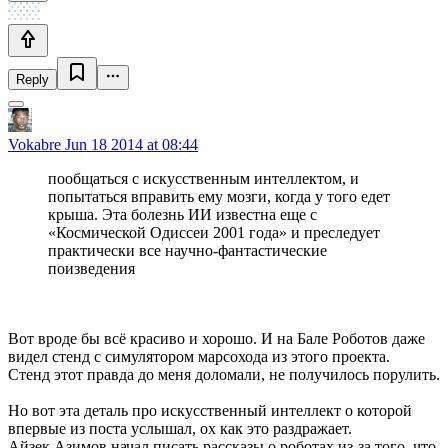
Reply
Vokabre
Jun 18 2014 at 08:44
пообщаться с искусственным интеллектом, и
попытаться вправить ему мозги, когда у того едет
крыша. Эта болезнь ИИ известна еще с
«Космической Одиссеи 2001 года» и преследует
практически все научно-фантастические
поизведения
Вот вроде бы всё красиво и хорошо. И на Бале Роботов даже
видел стенд с симулятором марсохода из этого проекта.
Стенд этот правда до меня доломали, не получилось порулить.
Но вот эта деталь про искусственный интеллект о которой
впервые из поста услышал, ох как это раздражает.
Айзек Азимов начал писать рассказы о роботах из-за того, что