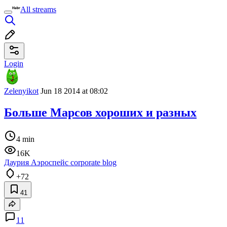
All streams
Login
Zelenyikot
Jun 18 2014 at 08:02
Больше Марсов хороших и разных
4 min
16K
Даурия Аэроспейс corporate blog
+72
41
11