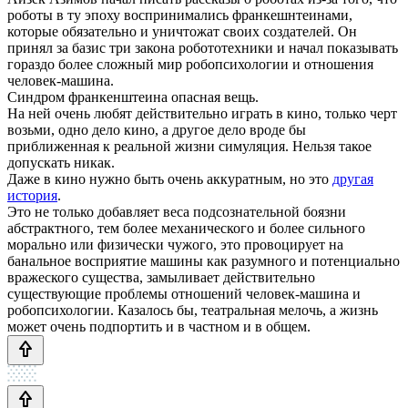
роботы в ту эпоху воспринимались франкешнтеинами,
которые обязательно и уничтожат своих создателей. Он
принял за базис три закона робототехники и начал показывать
гораздо более сложный мир робопсихологии и отношения
человек-машина.
Синдром франкенштеина опасная вещь.
На ней очень любят действительно играть в кино, только черт
возьми, одно дело кино, а другое дело вроде бы
приближенная к реальной жизни симуляция. Нельзя такое
допускать никак.
Даже в кино нужно быть очень аккуратным, но это
другая
история
.
Это не только добавляет веса подсознательной боязни
абстрактного, тем более механического и более сильного
морально или физически чужого, это провоцирует на
банальное восприятие машины как разумного и потенциально
вражеского существа, замыливает действительно
существующие проблемы отношений человек-машина и
робопсихологии. Казалось бы, театральная мелочь, а жизнь
может очень подпортить и в частном и в общем.