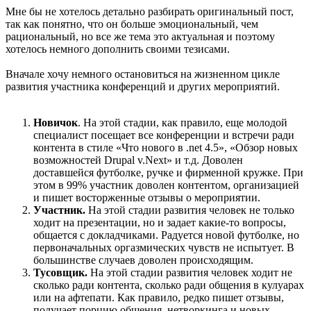
Мне бы не хотелось детально разбирать оригинальный пост,
так как понятно, что он больше эмоциональный, чем
рациональный, но все же тема это актуальная и поэтому
хотелось немного дополнить своими тезисами.
Вначале хочу немного остановиться на жизненном цикле
развития участника конференций и других мероприятий.
Новичок
. На этой стадии, как правило, еще молодой
специалист посещает все конференции и встречи ради
контента в стиле «Что нового в .net 4.5», «Обзор новых
возможностей Drupal v.Next» и т.д. Доволен
доставшейся футболке, ручке и фирменной кружке. При
этом в 99% участник доволен контентом, организацией
и пишет восторженные отзывы о мероприятии.
Участник.
На этой стадии развития человек не только
ходит на презентации, но и задает какие-то вопросы,
общается с докладчиками. Радуется новой футболке, но
первоначальных оргазмических чувств не испытует. В
большинстве случаев доволен происходящим.
Тусовщик.
На этой стадии развития человек ходит не
сколько ради контента, сколько ради общения в кулуарах
или на афтепати. Как правило, редко пишет отзывы,
получает порцию общения, нетворкинга и новых