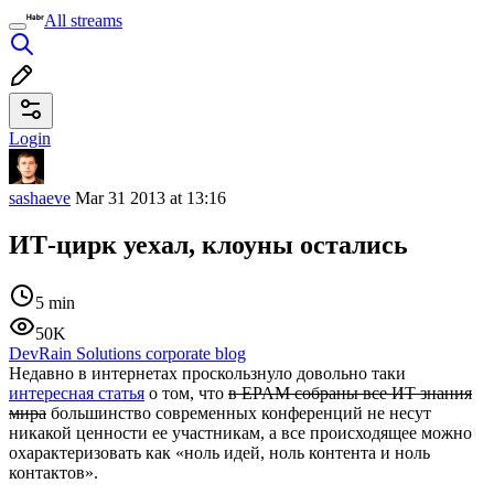
All streams
Login
sashaeve
Mar 31 2013 at 13:16
ИТ-цирк уехал, клоуны остались
5 min
50K
DevRain Solutions corporate blog
Недавно в интернетах проскользнуло довольно таки
интересная статья
о том, что
в EPAM собраны все ИТ знания
мира
большинство современных конференций не несут
никакой ценности ее участникам, а все происходящее можно
охарактеризовать как «ноль идей, ноль контента и ноль
контактов».