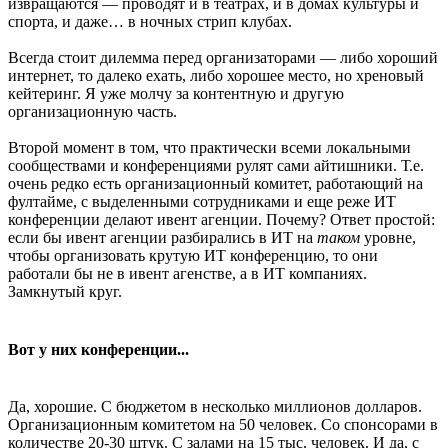
извращаются — проводят и в театрах, и в домах культуры и
спорта, и даже… в ночных стрип клубах.
Всегда стоит дилемма перед организаторами — либо хороший
интернет, то далеко ехать, либо хорошее место, но хреновый
кейтеринг. Я уже молчу за контентную и другую
организационную часть.
Второй момент в том, что практически всеми локальными
сообществами и конференциями рулят сами айтишники. Т.е.
очень редко есть организационный комитет, работающий на
фултайме, с выделенными сотрудниками и еще реже ИТ
конференции делают ивент агенции. Почему? Ответ простой:
если бы ивент агенции разбирались в ИТ на
таком
уровне,
чтобы организовать крутую ИТ конференцию, то они
работали бы не в ивент агенстве, а в ИТ компаниях.
Замкнутый круг.
Вот у них конференции...
Да, хорошие. С бюджетом в несколько миллионов долларов.
Организационным комитетом на 50 человек. Со спонсорами в
количестве 20-30 штук. С залами на 15 тыс. человек. И да, с