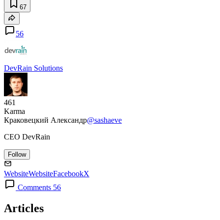
67
56
DevRain Solutions
461
Karma
Краковецкий Александр
@sashaeve
CEO DevRain
Follow
Website
Website
Facebook
X
Comments 56
Articles