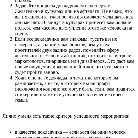
пользы.
Задавайте вопросы докладчикам и экспертам.
Желательно в кулуарах или на афтепати. Не важно, что
вы их спросите, главное, что вы сможете услышать, как
они мыслят. 10 минут в кулуарах принесет вам больше
пользы, чем часовое выступление этого же человека на
сцене.
Если все докладчики вам знакомы, тусить вы не
намерены, а знаний у вас больше, чем у всех
посетителей двух задних рядов, поменяйте сферу
деятельности. Если вы айтишник, походите на встречи
маркетологов, пиарщиков или дизайнеров. Это даст вам
новые ощущения и жизненный цикл, по сути, можно
будет пройти заново.
Ходите не на те доклады, в тематике которых вы
разбираетесь, а на те, в которых вы не профи
(исключения конечно же могут быть, если, вам нравится
спикер или вы хотите углубиться в изучение своей
темы).
Лично у меня есть такие критери успешности мероприятия:
в качестве докладчика — если хотя бы один человек
заинтересовался моей темой или я убедил его