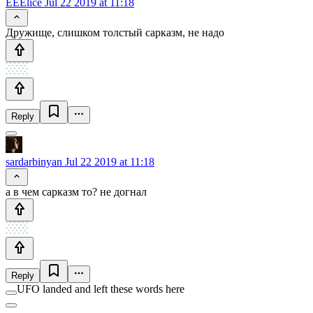
EEElice
Jul 22 2019 at 11:18
Дружище, слишком толстый сарказм, не надо
Reply
sardarbinyan
Jul 22 2019 at 11:18
а в чем сарказм то? не догнал
Reply
UFO landed and left these words here