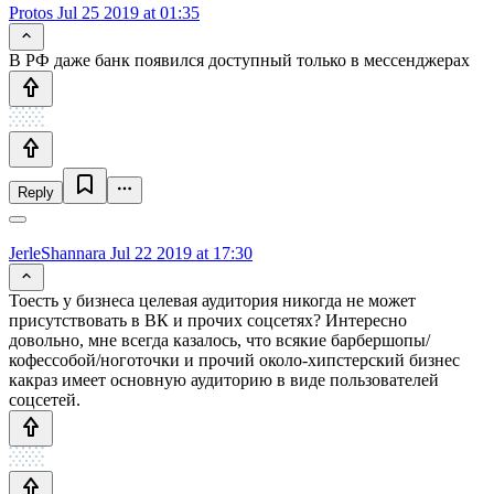
Protos
Jul 25 2019 at 01:35
В РФ даже банк появился доступный только в мессенджерах
Reply
JerleShannara
Jul 22 2019 at 17:30
Тоесть у бизнеса целевая аудитория никогда не может
присутствовать в ВК и прочих соцсетях? Интересно
довольно, мне всегда казалось, что всякие барбершопы/
кофессобой/ноготочки и прочий около-хипстерский бизнес
какраз имеет основную аудиторию в виде пользователей
соцсетей.