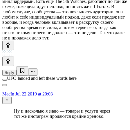
миллиардерами. Есть еще The 5th Watches, работают по той же
схеме, тоже дела идут неплохо, но опять же в Штатах. В
любом случае, сообщества — это лояльность аудитории, она
любит к себе индивидуальный подход, даже если продаж нет
вообще, и когда человек вкладывает в раскрутку своего
сообщества время и и силы, а потом теряет его, тогда как
никто никому ничего не должен — это не дело. Так что даже
не в продажах дело тут.
Reply
UFO landed and left these words here
MacIn
Jul 22 2019 at 20:03
Ну и насколько я знаю — товары и услуги через
тот же инстаграм продаются крайне хреново.