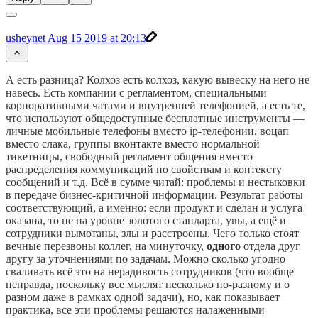
usheynet
Aug 15 2019 at 20:13
А есть разница? Колхоз есть колхоз, какую вывеску на него не
навесь. Есть компании с регламентом, специальными
корпоративными чатами и внутренней телефонией, а есть те,
что используют общедоступные бесплатные инструменты —
личные мобильные телефоны вместо ip-телефонии, воцап
вместо слака, группы вконтакте вместо нормальной
тикетницы, свободный регламент общения вместо
распределения коммуникаций по свойствам и контексту
сообщений и т.д. Всё в сумме читай: проблемы и нестыковки
в передаче бизнес-критичной информации. Результат работы
соответствующий, а именно: если продукт и сделан и услуга
оказана, то не на уровне золотого стандарта, увы, а ещё и
сотрудники вымотаны, злы и расстроены. Чего только стоят
вечные перезвоны коллег, на минуточку,
одного
отдела друг
другу за уточнениями по задачам. Можно сколько угодно
сваливать всё это на нерадивость сотрудников (что вообще
неправда, поскольку все мыслят несколько по-разному и о
разном даже в рамках одной задачи), но, как показывает
практика, все эти проблемы решаются налаженными