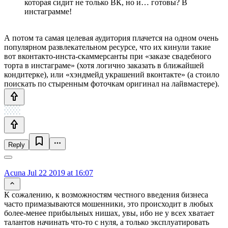
которая сидит не только ВК, но и… готовы? В
инстаграмме!
А потом та самая целевая аудитория плачется на одном очень
популярном развлекательном ресурсе, что их кинули такие
вот вконтакто-инста-скаммерсанты при «заказе свадебного
торта в инстаграме» (хотя логично заказать в ближайшей
кондитерке), или «хэндмейд украшений вконтакте» (а стоило
поискать по стыренным фоточкам оригинал на лайвмастере).
Reply
Acuna
Jul 22 2019 at 16:07
К сожалению, к возможностям честного введения бизнеса
часто примазываются мошенники, это происходит в любых
более-менее прибыльных нишах, увы, ибо не у всех хватает
талантов начинать что-то с нуля, а только эксплуатировать