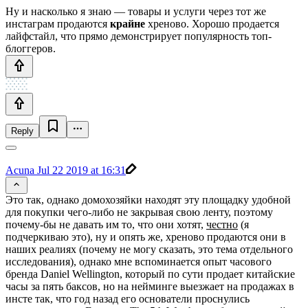
Ну и насколько я знаю — товары и услуги через тот же
инстаграм продаются
крайне
хреново. Хорошо продается
лайфстайл, что прямо демонстрирует популярность топ-
блоггеров.
Reply
Acuna
Jul 22 2019 at 16:31
Это так, однако домохозяйки находят эту площадку удобной
для покупки чего-либо не закрывая свою ленту, поэтому
почему-бы не давать им то, что они хотят,
честно
(я
подчеркиваю это), ну и опять же, хреново продаются они в
наших реалиях (почему не могу сказать, это тема отдельного
исследования), однако мне вспоминается опыт часового
бренда Daniel Wellington, который по сути продает китайские
часы за пять баксов, но на нейминге выезжает на продажах в
инсте так, что год назад его основатели проснулись