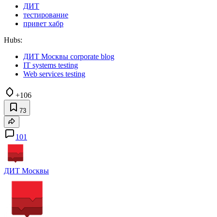
ДИТ
тестирование
привет хабр
Hubs:
ДИТ Москвы corporate blog
IT systems testing
Web services testing
+106
73
101
ДИТ Москвы