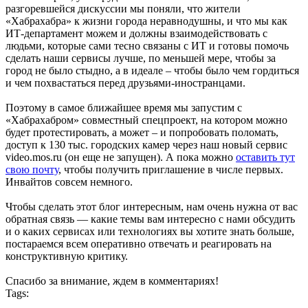
разгоревшейся дискуссии мы поняли, что жители
«Хабрахабра» к жизни города неравнодушны, и что мы как
ИТ-департамент можем и должны взаимодействовать с
людьми, которые сами тесно связаны с ИТ и готовы помочь
сделать наши сервисы лучше, по меньшей мере, чтобы за
город не было стыдно, а в идеале – чтобы было чем гордиться
и чем похвастаться перед друзьями-иностранцами.
Поэтому в самое ближайшее время мы запустим с
«Хабрахабром» совместный спецпроект, на котором можно
будет протестировать, а может – и попробовать поломать,
доступ к 130 тыс. городских камер через наш новый сервис
video.mos.ru (он еще не запущен). А пока можно
оставить тут
свою почту
, чтобы получить приглашение в числе первых.
Инвайтов совсем немного.
Чтобы сделать этот блог интересным, нам очень нужна от вас
обратная связь — какие темы вам интересно с нами обсудить
и о каких сервисах или технологиях вы хотите знать больше,
постараемся всем оперативно отвечать и реагировать на
конструктивную критику.
Спасибо за внимание, ждем в комментариях!
Tags: