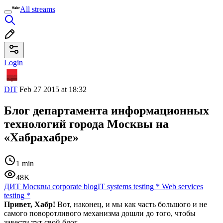
All streams
Login
DIT
Feb 27 2015 at 18:32
Блог департамента информационных
технологий города Москвы на
«Хабрахабре»
1 min
48K
ДИТ Москвы corporate blog
IT systems testing
*
Web services
testing
*
Привет, Хабр!
Вот, наконец, и мы как часть большого и не
самого поворотливого механизма дошли до того, чтобы
завести тут свой блог.