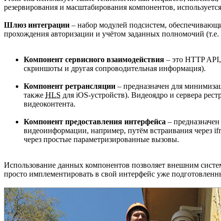
резервирования и масштабирования компонентов, используется
Шлюз интеграции
– набор модулей подсистем, обеспечивающ
прохождения авторизации и учётом заданных полномочий (т.е
Компонент сервисного взаимодействия
– это HTTP API,
скриншоты и другая сопроводительная информация).
Компонент ретрансляции
– предназначен для минимизац
также
HLS
для iOS-устройств). Видеоядро и сервера ре
видеоконтента.
Компонент предоставления интерфейса
– предназначен
видеоинформации, например, путём встраивания через if
через простые параметризированные вызовы.
Использование данных компонентов позволяет внешним систем
просто имплементировать в свой интерфейс уже подготовленн