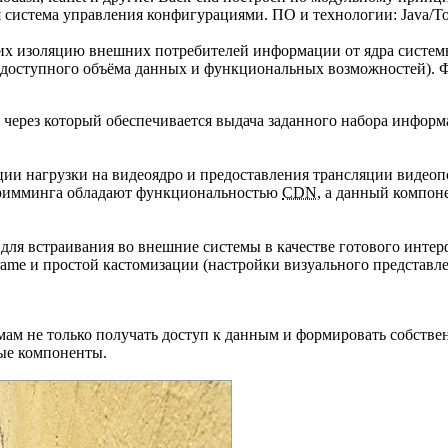
 система управления конфигурациями. ПО и технологии: Java/To
их изоляцию внешних потребителей информации от ядра систе
. доступного объёма данных и функциональных возможностей). 
 через который обеспечивается выдача заданного набора информ
ии нагрузки на видеоядро и предоставления трансляции видеопо
стримминга обладают функциональностью
CDN
, а данный компон
 для встраивания во внешние системы в качестве готового инте
rame и простой кастомизации (настройки визуального представл
ам не только получать доступ к данным и формировать собств
ые компоненты.