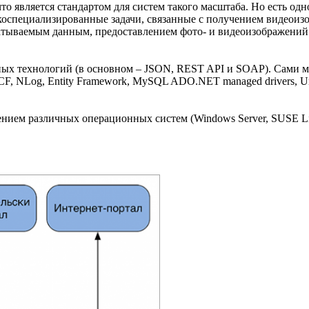
 что является стандартом для систем такого масштаба. Но есть од
зкоспециализированные задачи, связанные с получением видеои
атываемым данным, предоставлением фото- и видеоизображений
х технологий (в основном – JSON, REST API и SOAP). Сами моду
 NLog, Entity Framework, MySQL ADO.NET managed drivers, Unity
ием различных операционных систем (Windows Server, SUSE Linux