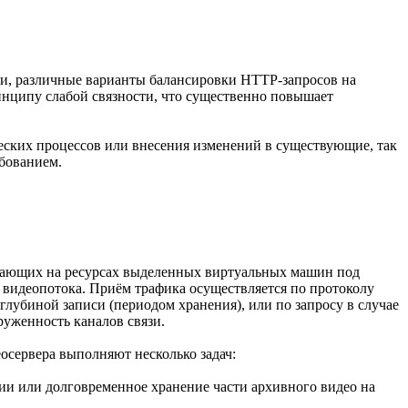
ии, различные варианты балансировки HTTP-запросов на
ринципу слабой связности, что существенно повышает
ческих процессов или внесения изменений в существующие, так
ебованием.
ботающих на ресурсах выделенных виртуальных машин под
 видеопотока. Приём трафика осуществляется по протоколу
глубиной записи (периодом хранения), или по запросу в случае
руженность каналов связи.
еосервера выполняют несколько задач:
ии или долговременное хранение части архивного видео на