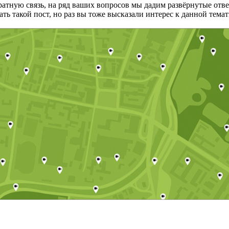
ратную связь, на ряд ваших вопросов мы дадим развёрнутые отве
ь такой пост, но раз вы тоже высказали интерес к данной тема