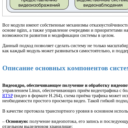
Все модули имеют собственные механизмы отказоустойчивости
основе nginx, а также управление очередями и приоритетами 
возможности развития и модификации системы в целом.
Данный подход позволяет сделать систему не только масштаби
как каждый модуль может развиваться самостоятельно, и подд
Описание основных компонентов сист
Видеоядро, обеспечивающее получение и обработку видеопо
управлением Linux, обеспечивающих приём видеотрафика с бол
RTSP
(видео в формате H.264), схема приёма трафика может исп
необходимости простого просмотра видео. Такой гибкий подход
В качестве протокола транспортного уровня в основном исполь
–
Основную:
получение видеопотока, его запись и последующу
отдельном выделенном хранилище;