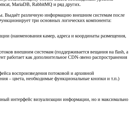
mcat, MariaDB, RabbitMQ и ряд других.
мы. Выдаёт различную информацию внешним системам после
Функционирует три основных логических компонента:
ации (наименования камер, адреса и координаты размещения,
токов внешним системам (поддерживается вещания на flash, а
ент работает как дополнительное CDN-звено распространения
рфейса воспроизведения потоковой и архивной
ения – цвета, необходимые функциональные кнопки и т.п.)
енный интерфейс визуализации информации, но и максимально