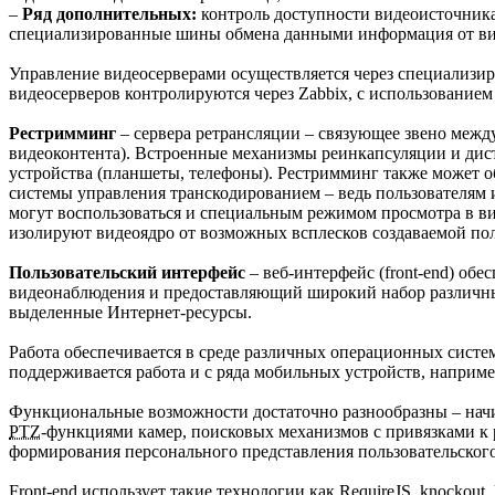
–
Ряд дополнительных:
контроль доступности видеоисточника, 
специализированные шины обмена данными информация от виде
Управление видеосерверами осуществляется через специализ
видеосерверов контролируются через Zabbix, с использование
Рестримминг
– сервера ретрансляции – связующее звено межд
видеоконтента). Встроенные механизмы реинкапсуляции и дис
устройства (планшеты, телефоны). Рестримминг также может о
системы управления транскодированием – ведь пользователям ин
могут воспользоваться и специальным режимом просмотра в ви
изолируют видеоядро от возможных всплесков создаваемой пол
Пользовательский интерфейс
– веб-интерфейс (front-end) об
видеонаблюдения и предоставляющий широкий набор различных
выделенные Интернет-ресурсы.
Работа обеспечивается в среде различных операционных систем
поддерживается работа и с ряда мобильных устройств, например
Функциональные возможности достаточно разнообразны – начина
PTZ
-функциями камер, поисковых механизмов с привязками к 
формирования персонального представления пользовательского
Front-end использует такие технологии как RequireJS, knockout