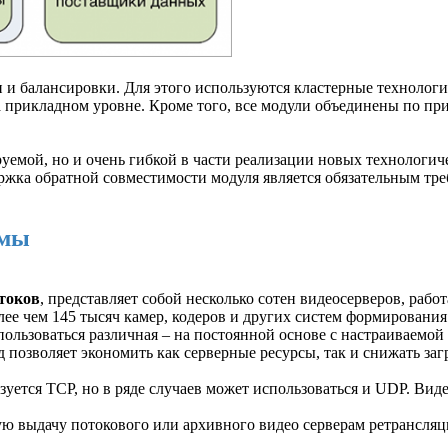
 и балансировки. Для этого используются кластерные технолог
на прикладном уровне. Кроме того, все модули объединены по п
руемой, но и очень гибкой в части реализации новых технологи
ержка обратной совместимости модуля является обязательным тр
емы
токов
, представляет собой несколько сотен видеосерверов, ра
ее чем 145 тысяч камер, кодеров и других систем формирования
ользоваться различная – на постоянной основе с настраиваемой 
 позволяет экономить как серверные ресурсы, так и снижать заг
зуется TCP, но в ряде случаев может использоваться и UDP. Вид
ю выдачу потокового или архивного видео серверам ретрансляц