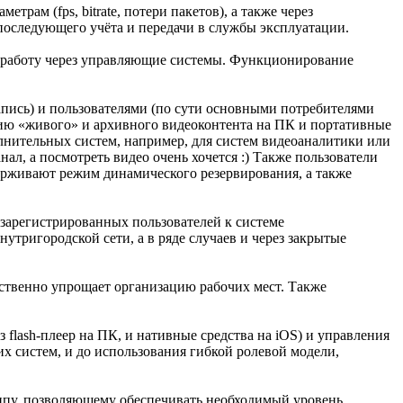
рам (fps, bitrate, потери пакетов), а также через
последующего учёта и передачи в службы эксплуатации.
 работу через управляющие системы. Функционирование
пись) и пользователями (по сути основными потребителями
ию «живого» и архивного видеоконтента на ПК и портативные
лнительных систем, например, для систем видеоаналитики или
ал, а посмотреть видео очень хочется :) Также пользователи
ерживают режим динамического резервирования, а также
ч зарегистрированных пользователей к системе
ригородской сети, а в ряде случаев и через закрытые
ественно упрощает организацию рабочих мест. Также
flash-плеер на ПК, и нативные средства на iOS) и управления
х систем, и до использования гибкой ролевой модели,
инципу, позволяющему обеспечивать необходимый уровень