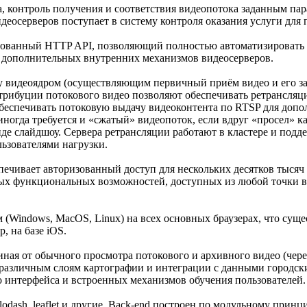
контроль получения и соответствия видеопотока заданным парамет
осерверов поступает в систему контроля оказания услуги для 
ированный HTTP API, позволяющий полностью автоматизировать
м дополнительных внутренних механизмов видеосерверов.
у видеоядром (осуществляющим первичный приём видео и его за
трибуции потокового видео позволяют обеспечивать ретрансляц
беспечивать потоковую выдачу видеоконтента по RTSP для допо
огда требуется и «сжатый» видеопоток, если вдруг «просел» кан
де слайдшоу. Сервера ретрансляции работают в кластере и подд
ьзователями нагрузки.
еспечивает авторизованный доступ для нескольких десятков тыся
 функциональных возможностей, доступных из любой точки внут
 (Windows, MacOS, Linux) на всех основных браузерах, что сущ
, на базе iOS.
я от обычного просмотра потокового и архивного видео (через 
различным слоям картографии и интеграции с данными городски
 интерфейса и встроенных механизмов обучения пользователей.
, lodash, leaflet и другие. Back-end построен по модульному пр