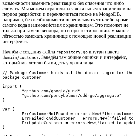
возможности заменить реализацию без опасения что-либо
сломать. Мы можем ограничиться локальным хранилищем на
период разработки и переключиться позже на MongoDB,
например, без необходимости переписывать что-либо кроме
самого кода взаимодействия с хранилищем. Это поможет не
только при замене вендора, но и при тестировании: можно с
лёгкостью замокать хранилище с помощью новой реализации
интерфейса.
Начнём с создания файла
внутри пакета
repository.go
. Заведём там общие ошибки и интерфейс,
domain/customer
который мы хотели бы видеть у хранилища.
// Package Customer holds all the domain logic for the 
package customer

import (

	"github.com/google/uuid"

	"github.com/percybolmer/ddd-go/aggregate"

)

var (

	ErrCustomerNotFound = errors.New("the customer was not found in the repository")

	ErrFailedToAddCustomer = errors.New("failed to add the customer to the repository")

	ErrUpdateCustomer = errors.New("failed to update the customer in the repository")

)
