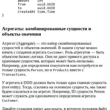
	amount    int

	from      uuid.UUID

	to        uuid.UUID

	createdAt time.Time

}
Агрегаты: комбинированные сущности и
объекты-значения
Агрегат (Aggregate) — это набор скомбинированных
сущностей и объектов-значений. В нашем случае можно
начать с создания агрегата
. Роль агрегатов — быть
Customer
объектом бизнес-логики. Они не дают прямого доступа к
хранимым сущностям, которых может быть несколько.
Например, для определения покупателя нам потребуется не
только сущность
, но и
вместе с
Person
Products
.
Transactions
У агрегата в DDD должна быть только одна главная сущность
(root entity). Тогда, ссылаясь на основную сущность, мы также
будем ссылаться и на агрегат. Например, ID сущности Person
может служить для однозначного определения агрегата
.
Customer
Давайте создадим папку
, в которую положим файл
aggregate