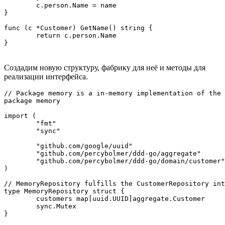
	c.person.Name = name

}

func (c *Customer) GetName() string {

	return c.person.Name

}
Создадим новую структуру, фабрику для неё и методы для
реализации интерфейса.
// Package memory is a in-memory implementation of the 
package memory

import (

	"fmt"

	"sync"

	"github.com/google/uuid"

	"github.com/percybolmer/ddd-go/aggregate"

	"github.com/percybolmer/ddd-go/domain/customer"

)

// MemoryRepository fulfills the CustomerRepository int
type MemoryRepository struct {

	customers map[uuid.UUID]aggregate.Customer

	sync.Mutex

}
