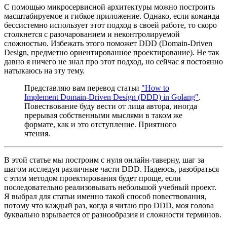
С помощью микросервисной архитектуры можно построить
масштабируемое и гибкое приложение. Однако, если команда
бессистемно использует этот подход в своей работе, то скоро
столкнется с разочарованием и неконтролируемой
сложностью. Избежать этого поможет DDD (Domain-Driven
Design, предметно ориентированное проектирование). Не так
давно я ничего не знал про этот подход, но сейчас я постоянно
натыкаюсь на эту тему.
Представляю вам перевод статьи
"How to
Implement Domain-Driven Design (DDD) in Golang"
.
Повествование буду вести от лица автора, иногда
прерывая собственными мыслями в таком же
формате, как и это отступление. Приятного
чтения.
В этой статье мы построим с нуля онлайн-таверну, шаг за
шагом исследуя различные части DDD. Надеюсь, разобраться
с этим методом проектирования будет проще, если
последовательно реализовывать небольшой учебный проект.
Я выбрал для статьи именно такой способ повествования,
потому что каждый раз, когда я читаю про DDD, моя голова
буквально взрывается от разнообразия и сложности терминов.