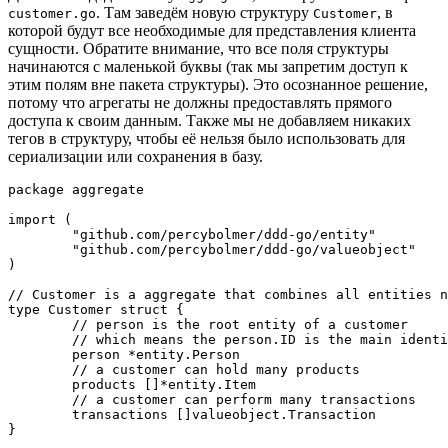
. Там заведём новую структуру
, в
customer.go
Customer
которой будут все необходимые для представления клиента
сущности. Обратите внимание, что все поля структуры
начинаются с маленькой буквы (так мы запретим доступ к
этим полям вне пакета структуры). Это осознанное решение,
потому что агрегаты не должны предоставлять прямого
доступа к своим данным. Также мы не добавляем никаких
тегов в структуру, чтобы её нельзя было использовать для
сериализации или сохранения в базу.
package aggregate

import (

	"github.com/percybolmer/ddd-go/entity"

	"github.com/percybolmer/ddd-go/valueobject"

)

// Customer is a aggregate that combines all entities n
type Customer struct {

	// person is the root entity of a customer

	// which means the person.ID is the main identifier for this aggregate

	person *entity.Person 

	// a customer can hold many products

	products []*entity.Item 

	// a customer can perform many transactions

	transactions []valueobject.Transaction 

}