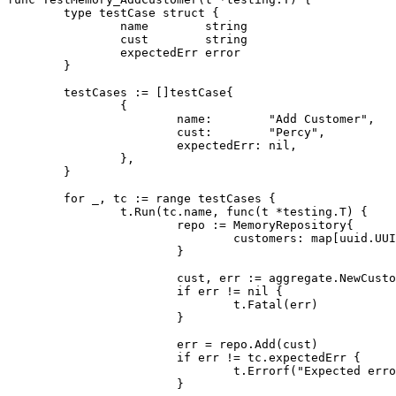
	type testCase struct {

		name        string

		cust        string

		expectedErr error

	}

	testCases := []testCase{

		{

			name:        "Add Customer",

			cust:        "Percy",

			expectedErr: nil,

		},

	}

	for _, tc := range testCases {

		t.Run(tc.name, func(t *testing.T) {

			repo := MemoryRepository{

				customers: map[uuid.UUID]aggregate.Customer{},

			}

			cust, err := aggregate.NewCustomer(tc.cust)

			if err != nil {

				t.Fatal(err)

			}

			err = repo.Add(cust)

			if err != tc.expectedErr {

				t.Errorf("Expected error %v, got %v", tc.expectedErr, err)

			}
