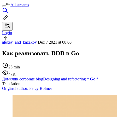
All streams
Login
alexey_and_kazakov
Dec 7 2021 at 08:00
Как реализовать DDD в Go
25 min
47K
Домклик corporate blog
Designing and refactoring
*
Go
*
Translation
Original author:
Percy Bolmér