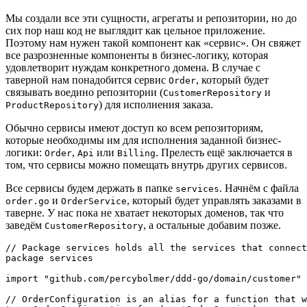
Мы создали все эти сущности, агрегаты и репозитории, но до
сих пор наш код не выглядит как цельное приложение.
Поэтому нам нужен такой компонент как «сервис». Он свяжет
все разрозненные компоненты в бизнес-логику, которая
удовлетворит нуждам конкретного домена. В случае с
таверной нам понадобится сервис
, который будет
Order
связывать воедино репозитории (
и
CustomerRepository
) для исполнения заказа.
ProductRepository
Обычно сервисы имеют доступ ко всем репозиториям,
которые необходимы им для исполнения заданной бизнес-
логики:
,
или
. Прелесть ещё заключается в
Order
Api
Billing
том, что сервисы можно помещать внутрь других сервисов.
Все сервисы будем держать в папке
. Начнём с файла
services
и
, который будет управлять заказами в
order.go
OrderService
таверне. У нас пока не хватает некоторых доменов, так что
заведём
, а остальные добавим позже.
CustomerRepository
// Package services holds all the services that connect
package services

import "github.com/percybolmer/ddd-go/domain/customer"

// OrderConfiguration is an alias for a function that w