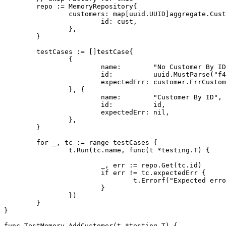
	repo := MemoryRepository{

		customers: map[uuid.UUID]aggregate.Customer{

			id: cust,

		},

	}

	testCases := []testCase{

		{

			name:        "No Customer By ID",

			id:          uuid.MustParse("f47ac10b-58cc-0372-8567-0e02b2c3d479"),

			expectedErr: customer.ErrCustomerNotFound,

		}, {

			name:        "Customer By ID",

			id:          id,

			expectedErr: nil,

		},

	}

	for _, tc := range testCases {

		t.Run(tc.name, func(t *testing.T) {

			_, err := repo.Get(tc.id)

			if err != tc.expectedErr {

				t.Errorf("Expected error %v, got %v", tc.expectedErr, err)

			}

		})

	}

}

func TestMemory_AddCustomer(t *testing.T) {
