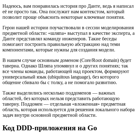
Надеюсь, вам понравилась история про Данте, ведь я написал
её не просто так. Она послужит нам контекстом, который
позволит проще объяснить некоторые ключевые понятия.
Герои нашей истории поучаствовали в сессии моделирования
предметной области: «шляпа» выступал в качестве эксперта, а
Данте представлял команду инженеров. Такие беседы
помогают построить правильную абстракцию над теми
компонентами, которые нужны для создания модели.
В нашем случае основным доменом (Core/Root domain) будет
таверна. Однако Шляпа упомянул и о других понятиях; так
все члены команды, работающей над проектом, формируют
универсальный язык (ubiquitous language), без которого
общение сбивало бы с толку, а не помогало развитию.
Также выделились несколько поддоменов — важных
областей, без которых нельзя представить работающую
таверну. Поддомен — отдельная «вложенная» предметная
область, которая используется для решения локального набора
задач внутри основной предметной области.
Код DDD-приложения на Go