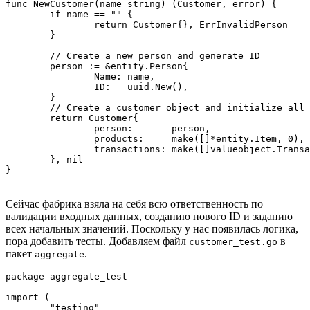
func NewCustomer(name string) (Customer, error) {

	if name == "" {

		return Customer{}, ErrInvalidPerson

	}

	// Create a new person and generate ID

	person := &entity.Person{

		Name: name,

		ID:   uuid.New(),

	}

	// Create a customer object and initialize all the values to avoid nil pointer exceptions

	return Customer{

		person:       person,

		products:     make([]*entity.Item, 0),

		transactions: make([]valueobject.Transaction, 0),

	}, nil

}
Сейчас фабрика взяла на себя всю ответственность по
валидации входных данных, созданию нового ID и заданию
всех начальных значений. Поскольку у нас появилась логика,
пора добавить тесты. Добавляем файл
в
customer_test.go
пакет
.
aggregate
package aggregate_test

import (

	"testing"
