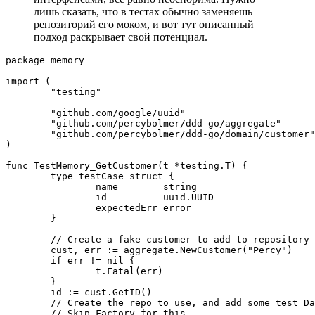
лишь сказать, что в тестах обычно заменяешь
репозиторий его моком, и вот тут описанный
подход раскрывает свой потенциал.
package memory

import (

	"testing"

	"github.com/google/uuid"

	"github.com/percybolmer/ddd-go/aggregate"

	"github.com/percybolmer/ddd-go/domain/customer"

)

func TestMemory_GetCustomer(t *testing.T) {

	type testCase struct {

		name        string

		id          uuid.UUID

		expectedErr error

	}

	// Create a fake customer to add to repository

	cust, err := aggregate.NewCustomer("Percy")

	if err != nil {

		t.Fatal(err)

	}

	id := cust.GetID()

	// Create the repo to use, and add some test Data to it for testing

	// Skip Factory for this
