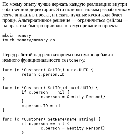
По моему опыту лучше держать каждую реализацию внутри
собственной директории. Это позволит новым разработчикам
легче вникать в проект, и искать нужные куски кода будет
проще. Альтернативное решение — ограничиться файлом —
на практике быстро приводит к замусориванию проекта.
mkdir memory

touch memory/memory.go
Перед работой над репозиторием нам нужно добавить
немного функциональности
-у.
Customer
func (c *Customer) GetID() uuid.UUID {

	return c.person.ID

}

func (c *Customer) SetID(id uuid.UUID) {

	if c.person == nil {

		c.person = &entity.Person{}

	}

	c.person.ID = id

}

func (c *Customer) SetName(name string) {

	if c.person == nil {

		c.person = &entity.Person{}

	}
