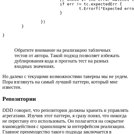
			if err != tc.expectedErr {

				t.Errorf("Expected error %v, got %v", tc.expectedErr, err)

			}

		})

	}

}
Обратите внимание на реализацию табличных
тестов от автора. Такой подход позволяет избежать
дублирования кода и прогнать тест на разных
входных значениях.
Но далеко с текущими возможностями таверны мы не уедем.
Пора взглянуть на самый лучший паттерн, который мне
известен.
Репозитории
DDD говорит, что репозитории должны хранить и управлять
агрегатами. Изучив этот паттерн, я сразу понял, что никогда
не перестану его использовать. Он полагается на сокрытие
взаимодействия с хранилищем за интерфейсом реализации.
Главное преимущество такого подхода заключается в