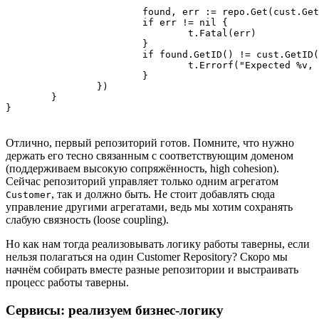
			found, err := repo.Get(cust.GetID())

			if err != nil {

				t.Fatal(err)

			}

			if found.GetID() != cust.GetID() {

				t.Errorf("Expected %v, got %v", cust.GetID(), found.GetID())

			}

		})

	}

}
Отлично, первый репозиторий готов. Помните, что нужно
держать его тесно связанным с соответствующим доменом
(поддерживаем высокую сопряжённость, high cohesion).
Сейчас репозиторий управляет только одним агрегатом
, так и должно быть. Не стоит добавлять сюда
Customer
управление другими агрегатами, ведь мы хотим сохранять
слабую связность (loose coupling).
Но как нам тогда реализовывать логику работы таверны, если
нельзя полагаться на один Customer Repository? Скоро мы
начнём собирать вместе разные репозитории и выстраивать
процесс работы таверны.
Сервисы: реализуем бизнес-логику