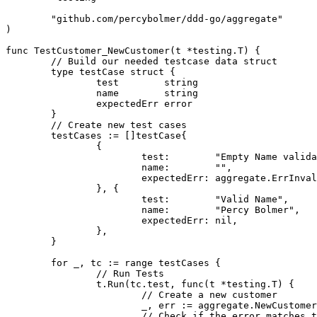
	"github.com/percybolmer/ddd-go/aggregate"

)

func TestCustomer_NewCustomer(t *testing.T) {

	// Build our needed testcase data struct

	type testCase struct {

		test        string

		name        string

		expectedErr error

	}

	// Create new test cases

	testCases := []testCase{

		{

			test:        "Empty Name validation",

			name:        "",

			expectedErr: aggregate.ErrInvalidPerson,

		}, {

			test:        "Valid Name",

			name:        "Percy Bolmer",

			expectedErr: nil,

		},

	}

	for _, tc := range testCases {

		// Run Tests

		t.Run(tc.test, func(t *testing.T) {

			// Create a new customer

			_, err := aggregate.NewCustomer(tc.name)

			// Check if the error matches the expected error
