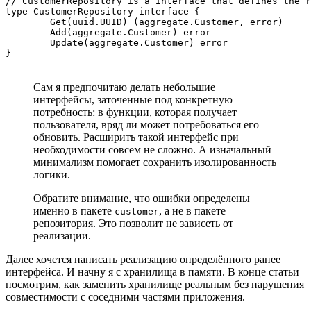
// CustomerRepository is a interface that defines the r
type CustomerRepository interface {

	Get(uuid.UUID) (aggregate.Customer, error)

	Add(aggregate.Customer) error

	Update(aggregate.Customer) error

}
Сам я предпочитаю делать небольшие
интерфейсы, заточенные под конкретную
потребность: в функции, которая получает
пользователя, вряд ли может потребоваться его
обновить. Расширить такой интерфейс при
необходимости совсем не сложно. А изначальный
минимализм помогает сохранить изолированность
логики.
Обратите внимание, что ошибки определены
именно в пакете
, а не в пакете
customer
репозитория. Это позволит не зависеть от
реализации.
Далее хочется написать реализацию определённого ранее
интерфейса. И начну я с хранилища в памяти. В конце статьи
посмотрим, как заменить хранилище реальным без нарушения
совместимости с соседними частями приложения.