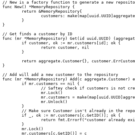
// New is a factory function to generate a new reposito
func New() *MemoryRepository {

	return &MemoryRepository{

		customers: make(map[uuid.UUID]aggregate.Customer),

	}

}

// Get finds a customer by ID

func (mr *MemoryRepository) Get(id uuid.UUID) (aggregat
	if customer, ok := mr.customers[id]; ok {

		return customer, nil

	}

	return aggregate.Customer{}, customer.ErrCustomerNotFound

}

// Add will add a new customer to the repository

func (mr *MemoryRepository) Add(c aggregate.Customer) e
	if mr.customers == nil {

		// Saftey check if customers is not create, shouldn't happen if using the Factory, but you never know

		mr.Lock()

		mr.customers = make(map[uuid.UUID]aggregate.Customer)

		mr.Unlock()

	}

	// Make sure Customer isn't already in the repository

	if _, ok := mr.customers[c.GetID()]; ok {

		return fmt.Errorf("customer already exists: %w", customer.ErrFailedToAddCustomer)

	}

	mr.Lock()

	mr.customers[c.GetID()] = c
