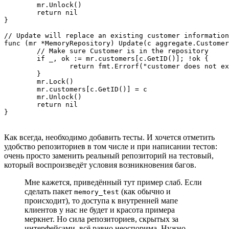
	mr.Unlock()

	return nil

}

// Update will replace an existing customer information
func (mr *MemoryRepository) Update(c aggregate.Customer
	// Make sure Customer is in the repository

	if _, ok := mr.customers[c.GetID()]; !ok {

		return fmt.Errorf("customer does not exist: %w", customer.ErrUpdateCustomer)

	}

	mr.Lock()

	mr.customers[c.GetID()] = c

	mr.Unlock()

	return nil

}
Как всегда, необходимо добавить тесты. И хочется отметить
удобство репозиториев в том числе и при написании тестов:
очень просто заменить реальный репозиторий на тестовый,
который воспроизведёт условия возникновения багов.
Мне кажется, приведённый тут пример слаб. Если
сделать пакет
(как обычно и
memory_test
происходит), то доступа к внутренней мапе
клиентов у нас не будет и красота примера
меркнет. Но сила репозиториев, скрытых за
интерфейсами, всё равно неоспорима. Нужно