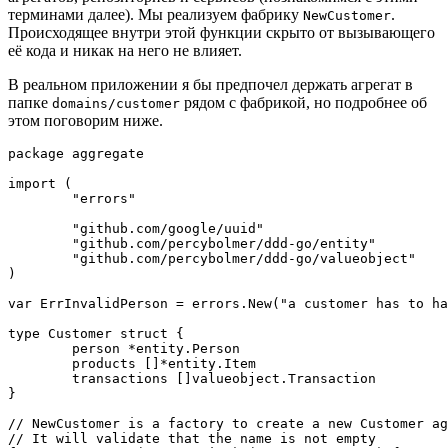
терминами далее). Мы реализуем фабрику
.
NewCustomer
Происходящее внутри этой функции скрыто от вызывающего
её кода и никак на него не влияет.
В реальном приложении я бы предпочел держать агрегат в
папке
рядом с фабрикой, но подробнее об
domains/customer
этом поговорим ниже.
package aggregate

import (

	"errors"

	"github.com/google/uuid"

	"github.com/percybolmer/ddd-go/entity"

	"github.com/percybolmer/ddd-go/valueobject"

)

var ErrInvalidPerson = errors.New("a customer has to ha
type Customer struct {

	person *entity.Person

	products []*entity.Item

	transactions []valueobject.Transaction

}

// NewCustomer is a factory to create a new Customer ag
// It will validate that the name is not empty
