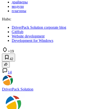
драйверы
модули
плагины
Hubs:
DriverPack Solution corporate blog
GitHub
Website development
Development for Windows
+19
42
14
DriverPack Solution