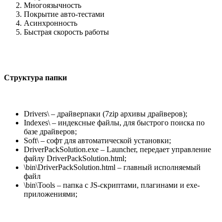
Многоязычность
Покрытие авто-тестами
Асинхронность
Быстрая скорость работы
Структура папки
Drivers\ – драйверпаки (7zip архивы драйверов);
Indexes\ – индексные файлы, для быстрого поиска по
базе драйверов;
Soft\ – софт для автоматической установки;
DriverPackSolution.exe – Launcher, передает управление
файлу DriverPackSolution.html;
\bin\DriverPackSolution.html – главный исполняемый
файл
\bin\Tools – папка с JS-скриптами, плагинами и exe-
приложениями;