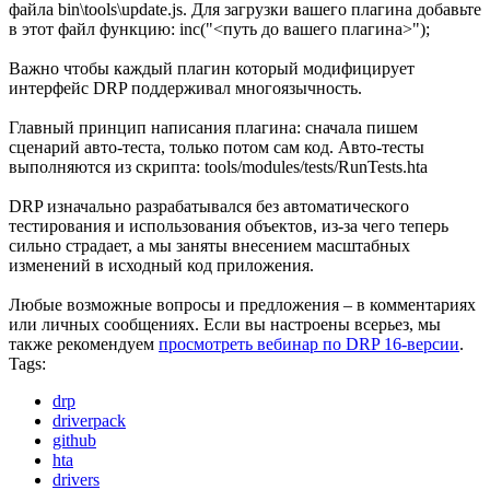
файла bin\tools\update.js. Для загрузки вашего плагина добавьте
в этот файл функцию: inc("<путь до вашего плагина>");
Важно чтобы каждый плагин который модифицирует
интерфейс DRP поддерживал многоязычность.
Главный принцип написания плагина: сначала пишем
сценарий авто-теста, только потом сам код. Авто-тесты
выполняются из скрипта: tools/modules/tests/RunTests.hta
DRP изначально разрабатывался без автоматического
тестирования и использования объектов, из-за чего теперь
сильно страдает, а мы заняты внесением масштабных
изменений в исходный код приложения.
Любые возможные вопросы и предложения – в комментариях
или личных сообщениях. Если вы настроены всерьез, мы
также рекомендуем
просмотреть вебинар по DRP 16-версии
.
Tags:
drp
driverpack
github
hta
drivers