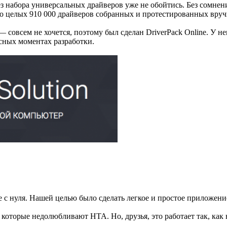
 набора универсальных драйверов уже не обойтись. Без сомнений
то целых 910 000 драйверов собранных и протестированных вру
— совсем не хочется, поэтому был сделан DriverPack Online. У 
сных моментах разработки.
e с нуля. Нашей целью было сделать легкое и простое приложен
и, которые недолюбливают HTA. Но, друзья, это работает так, ка