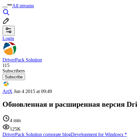
All streams
Login
DriverPack Solution
115
Subscribers
Subscribe
ArtX
Jun 4 2015 at 09:49
Обновленная и расширенная версия Driv
4 min
125K
DriverPack Solution corporate blog
Development for Windows
*