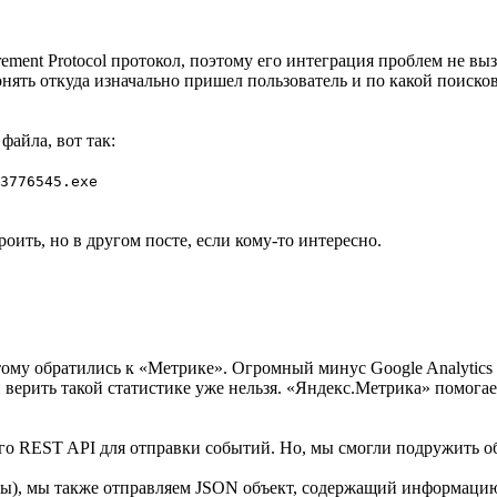
ement Protocol протокол, поэтому его интеграция проблем не вы
ять откуда изначально пришел пользователь и по какой поисково
файла, вот так:
3776545.exe
оить, но в другом посте, если кому-то интересно.
этому обратились к «Метрике». Огромный минус Google Analytics
 верить такой статистике уже нельзя. «Яндекс.Метрика» помога
ого REST API для отправки событий. Но, мы смогли подружить о
иты), мы также отправляем JSON объект, содержащий информаци