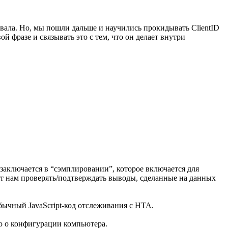
звала. Но, мы пошли дальше и научились прокидывать ClientID
й фразе и связывать это с тем, что он делает внутри
 заключается в “сэмплировании”, которое включается для
ет нам проверять/подтверждать выводы, сделанные на данных
бычный JavaScript-код отслеживания с HTA.
ю о конфигурации компьютера.