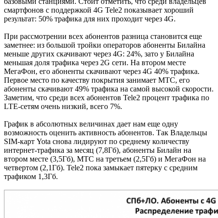
базовыми станциями. Стоит отметить, что среди владельцев
смартфонов с поддержкой 4G Tele2 показывает хороший
результат: 50% трафика для них проходит через 4G.
При рассмотрении всех абонентов разница становится еще
заметнее: из большой тройки операторов абоненты Билайна
меньше других скачивают через 4G: 24%, зато у Билайна
меньшая доля трафика через 2G сети. На втором месте
МегаФон, его абоненты скачивают через 4G 40% трафика.
Первое место по качеству покрытия занимает МТС, его
абоненты скачивают 49% трафика на самой высокой скорости.
Заметим, что среди всех абонентов Tele2 процент трафика по
LTE-сетям очень низкий, всего 7%.
График в абсолютных величинах дает нам еще одну
возможность оценить активность абонентов. Так Владельцы
SIM-карт Yota снова лидируют по среднему количеству
интернет-трафика за месяц (7,8Гб), абоненты Билайн на
втором месте (3,5Гб), МТС на третьем (2,5Гб) и МегаФон на
четвертом (2,1Гб). Tele2 пока замыкает пятерку с средним
трафиком 1,3Гб.