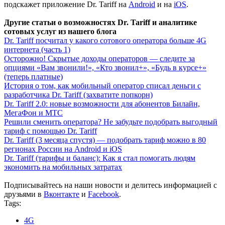
подскажет приложение Dr. Tariff на
Android
и на
iOS
.
Другие статьи о возможностях Dr. Tariff и аналитике
сотовых услуг из нашего блога
Dr. Tariff посчитал у какого сотового оператора больше 4G
интернета (часть 1)
Осторожно! Скрытые доходы операторов — следите за
опциями «Вам звонили!», «Кто звонил+», «Будь в курсе+»
(теперь платные)
История о том, как мобильный оператор списал деньги с
разработчика Dr. Tariff (захватите попкорн)
Dr. Tariff 2.0: новые возможности для абонентов Билайн,
МегаФон и МТС
Решили сменить оператора? Не забудьте подобрать выгодный
тариф с помощью Dr. Tariff
Dr. Tariff (3 месяца спустя) — подобрать тариф можно в 80
регионах России на Android и iOS
Dr. Tariff (тарифы и баланс): Как я стал помогать людям
экономить на мобильных затратах
Подписывайтесь на наши новости и делитесь информацией с
друзьями в
Вконтакте
и
Facebook
.
Tags:
4G