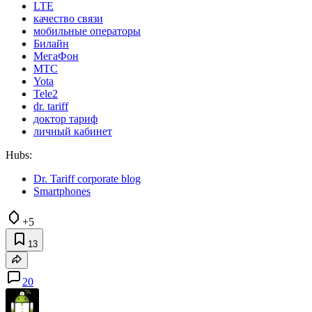
LTE
качество связи
мобильные операторы
Билайн
МегаФон
МТС
Yota
Tele2
dr. tariff
доктор тариф
личный кабинет
Hubs:
Dr. Tariff corporate blog
Smartphones
+5
13
20