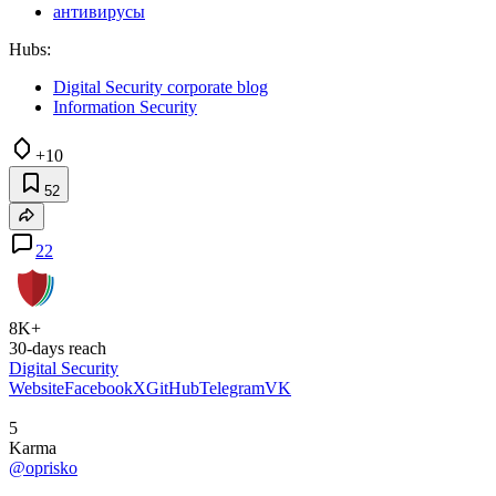
антивирусы
Hubs:
Digital Security corporate blog
Information Security
+10
52
22
8K+
30-days reach
Digital Security
Website
Facebook
X
GitHub
Telegram
VK
5
Karma
@oprisko