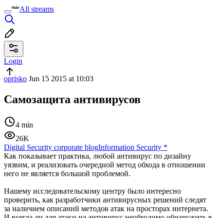
All streams
Login
oprisko
Jun 15 2015 at 10:03
Самозащита антивирусов
4 min
26K
Digital Security corporate blog
Information Security
*
Как показывает практика, любой антивирус по дизайну
уязвим, и реализовать очередной метод обхода в отношении
него не является большой проблемой.
Нашему исследовательскому центру было интересно
проверить, как разработчики антивирусных решений следят
за наличием описаний методов атак на просторах интернета.
И всегда ли для атаки на антивирус необходимо обнаружить в