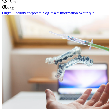
15 min
43K
Digital Security corporate blog
Java
*
Information Security
*