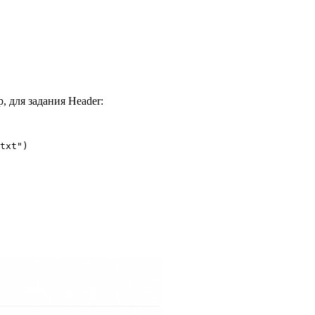
 для задания Header:
txt")