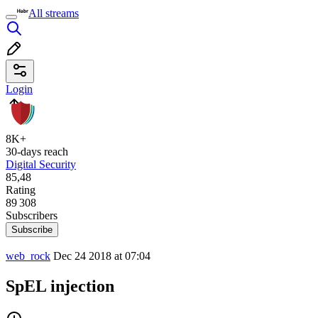
All streams
Login
8K+
30-days reach
Digital Security
85,48
Rating
89 308
Subscribers
Subscribe
web_rock
Dec 24 2018 at 07:04
SpEL injection