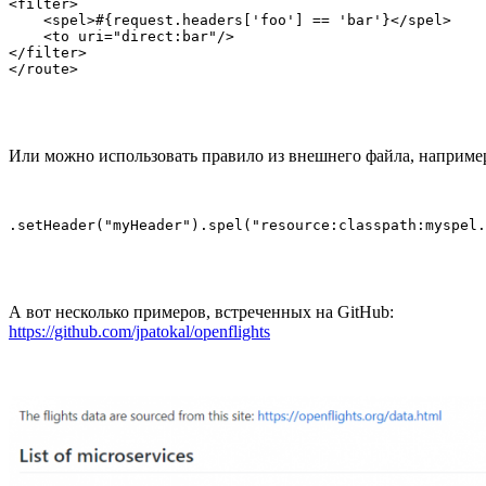
<filter>

    <spel>#{request.headers['foo'] == 'bar'}</spel>

    <to uri="direct:bar"/>

</filter>

</route>
Или можно использовать правило из внешнего файла, например,
.setHeader("myHeader").spel("resource:classpath:myspel.
А вот несколько примеров, встреченных на GitHub:
https://github.com/jpatokal/openflights