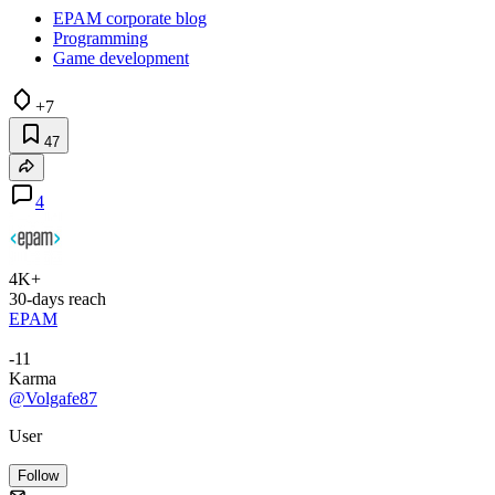
EPAM corporate blog
Programming
Game development
+7
47
4
4K+
30-days reach
EPAM
-11
Karma
@Volgafe87
User
Follow