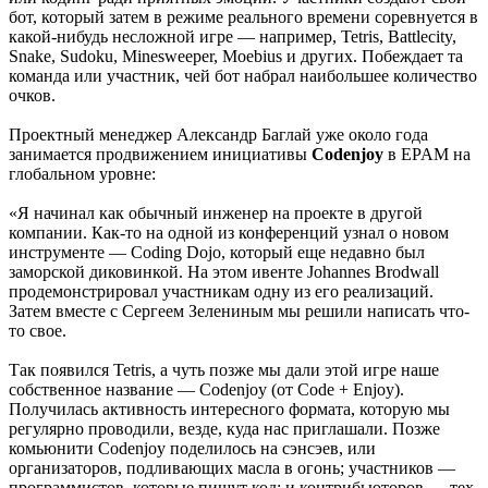
бот, который затем в режиме реального времени соревнуется в
какой-нибудь несложной игре — например, Tetris, Battlecity,
Snake, Sudoku, Minesweeper, Moebius и других. Побеждает та
команда или участник, чей бот набрал наибольшее количество
очков.
Проектный менеджер Александр Баглай уже около года
занимается продвижением инициативы
Codenjoy
в EPAM на
глобальном уровне:
«Я начинал как обычный инженер на проекте в другой
компании. Как-то на одной из конференций узнал о новом
инструменте — Coding Dojo, который еще недавно был
заморской диковинкой. На этом ивенте Johannes Brodwall
продемонстрировал участникам одну из его реализаций.
Затем вместе с Сергеем Зелениным мы решили написать что-
то свое.
Так появился Tetris, а чуть позже мы дали этой игре наше
собственное название — Codenjoy (от Code + Enjoy).
Получилась активность интересного формата, которую мы
регулярно проводили, везде, куда нас приглашали. Позже
комьюнити Codenjoy поделилось на сэнсэев, или
организаторов, подливающих масла в огонь; участников —
программистов, которые пишут код; и контрибьюторов — тех,