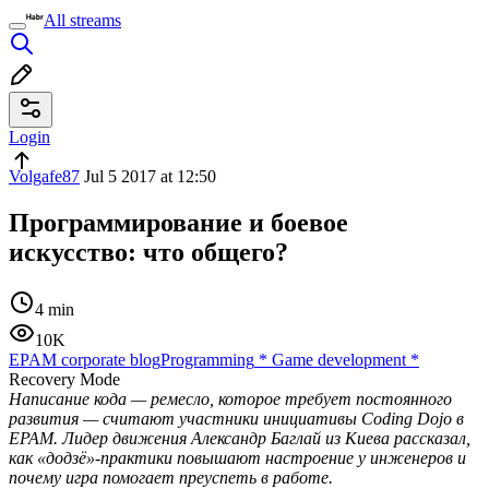
All streams
Login
Volgafe87
Jul 5 2017 at 12:50
Программирование и боевое
искусство: что общего?
4 min
10K
EPAM corporate blog
Programming
*
Game development
*
Recovery Mode
Написание кода — ремесло, которое требует постоянного
развития — считают участники инициативы Coding Dojo в
EPAM. Лидер движения Александр Баглай из Киева рассказал,
как «додзё»-практики повышают настроение у инженеров и
почему игра помогает преуспеть в работе.