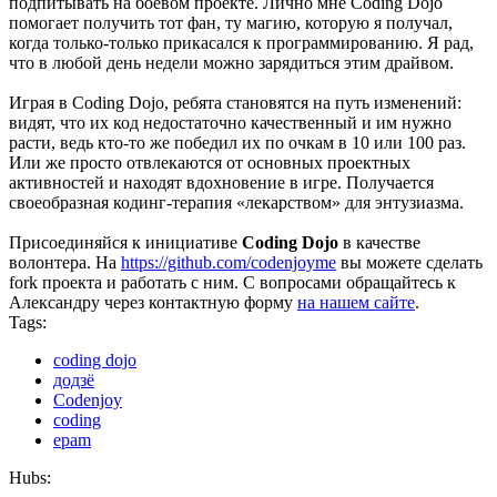
подпитывать на боевом проекте. Лично мне Coding Dojo
помогает получить тот фан, ту магию, которую я получал,
когда только-только прикасался к программированию. Я рад,
что в любой день недели можно зарядиться этим драйвом.
Играя в Coding Dojo, ребята становятся на путь изменений:
видят, что их код недостаточно качественный и им нужно
расти, ведь кто-то же победил их по очкам в 10 или 100 раз.
Или же просто отвлекаются от основных проектных
активностей и находят вдохновение в игре. Получается
своеобразная кодинг-терапия «лекарством» для энтузиазма.
Присоединяйcя к инициативе
Coding Dojo
в качестве
волонтера. На
https://github.com/codenjoyme
вы можете сделать
fork проекта и работать с ним. С вопросами обращайтесь к
Александру через контактную форму
на нашем сайте
.
Tags:
coding dojo
додзё
Codenjoy
coding
epam
Hubs: