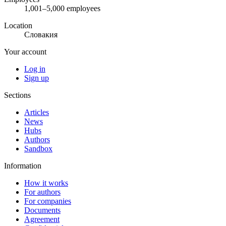
1,001–5,000 employees
Location
Словакия
Your account
Log in
Sign up
Sections
Articles
News
Hubs
Authors
Sandbox
Information
How it works
For authors
For companies
Documents
Agreement