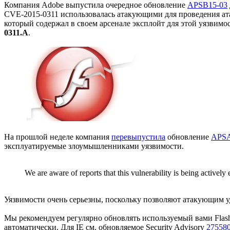
Компания Adobe выпустила очередное обновление
APSB15-03
CVE-2015-0311 использовалась атакующими для проведения атак 
который содержал в своем арсенале эксплойт для этой уязви
0311.A
.
На прошлой неделе компания
перевыпустила
обновление
APSA
эксплуатируемые злоумышленниками уязвимости.
We are aware of reports that this vulnerability is being active
Уязвимости очень серьезны, поскольку позволяют атакующим уда
Мы рекомендуем регулярно обновлять используемый вами Flash Pl
автоматически. Для IE см. обновляемое Security Advisory
27558