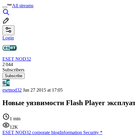
All streams
Login
ESET NOD32
2 044
Subscribers
Subscribe
esetnod32
Jan 27 2015 at 17:05
Новые уязвимости Flash Player эксплуат
1 min
12K
ESET NOD32 corporate blog
Information Security
*