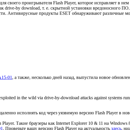
для своего проигрывателя Flash Player, которое исправляет в н
drive-by download, т. е. скрытной установки вредоносного ПО. Д
мости. Антивирусные продукты ESET обнаруживают различные м
15-01
, а также, несколько дней назад, выпустила новое обновл
ly exploited in the wild via drive-by-download attacks against systems 
ленно исполнять код через уязвимую версию Flash Player в новей
ayer. Такие браузеры как Internet Explorer 10 & 11 на Windows 
01
. Проверьте вашу версию Flash Player на актуальность
здесь
, ни