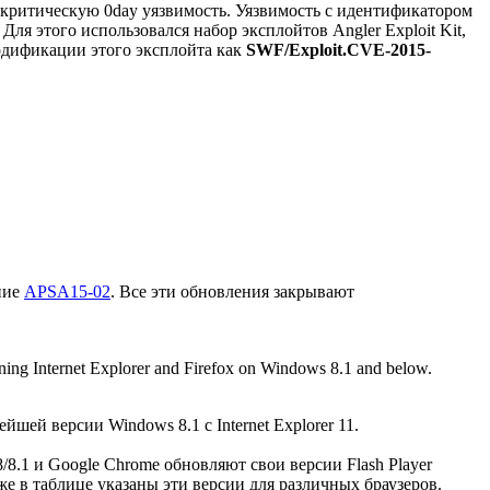
ем критическую 0day уязвимость. Уязвимость с идентификатором
ля этого использовался набор эксплойтов Angler Exploit Kit,
одификации этого эксплойта как
SWF/Exploit.CVE-2015-
ение
APSA15-02
. Все эти обновления закрывают
running Internet Explorer and Firefox on Windows 8.1 and below.
шей версии Windows 8.1 с Internet Explorer 11.
8/8.1 и Google Chrome обновляют свои версии Flash Player
же в таблице указаны эти версии для различных браузеров.