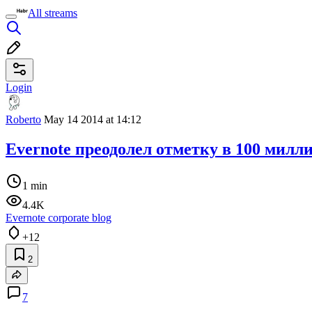
All streams
Login
Roberto
May 14 2014 at 14:12
Evernote преодолел отметку в 100 милл
1 min
4.4K
Evernote corporate blog
+12
2
7