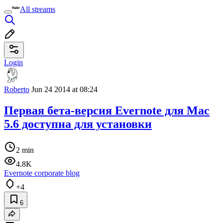
All streams
Login
Roberto
Jun 24 2014 at 08:24
Первая бета-версия Evernote для Mac
5.6 доступна для установки
2 min
4.8K
Evernote corporate blog
+4
6