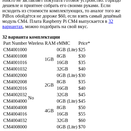
Никто не заставляет покупать готовое устройство. Гораздо
дешевле и приятнее собрать его своими руками. Если
исходить из стоимости комплектующих, то аналог того же
PiBox обойдётся не дороже $60, если взять самый дешёвый
модуль CM4. Плата Raspberry Pi CM4 выпускается в
32
вариантах
, можно подобрать на свой вкус.
32 варианта комплектации
Part Number
Wireless
RAM
eMMC
Price*
CM4001000
0GB (Lite)
$25
CM4001008
8GB
$30
1GB
CM4001016
16GB
$35
CM4001032
32GB
$40
CM4002000
0GB (Lite)
$30
CM4002008
8GB
$35
2GB
CM4002016
16GB
$40
CM4002032
32GB
$45
No
CM4004000
0GB (Lite)
$45
CM4004008
8GB
$50
4GB
CM4004016
16GB
$55
CM4004032
32GB
$60
CM4008000
0GB (Lite)
$70