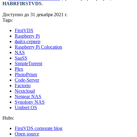
HABRFIRSTVDS
.
Доступно до 31 декабря 2021 г.
Tags:
FirstVDS
Raspberry Pi
файл-сервер
Raspberry Pi Colocation
NAS
SaaSS
SimpleTorrent
Plex
PhotoPrism
Code-Server
Factorio
Nextcloud
Netgear NAS
Synology NAS
Umbrel OS
Hubs:
FirstVDS corporate blog
Open source