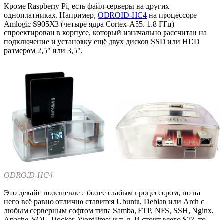
Кроме Raspberry Pi, есть файл-серверы на других
одноплатниках. Например,
ODROID-HC4
на процессоре
Amlogic S905X3 (четыре ядра Cortex-A55, 1,8 ГГц)
спроектирован в корпусе, который изначально рассчитан на
подключение и установку ещё двух дисков SSD или HDD
размером 2,5" или 3,5".
ODROID-HC4
Это девайс подешевле с более слабым процессором, но на
него всё равно отлично ставится Ubuntu, Debian или Arch с
любым серверным софтом типа Samba, FTP, NFS, SSH, Nginx,
Apache, SQL, Docker, WordPress и т. д. И стоит всего $73, то