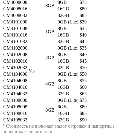
CM4008008
8GB
$75
8GB
CM4008016
16GB
$80
CM4008032
32GB
$85
CM4101000
0GB (Lite)
$30
CM4101008
8GB
$35
1GB
CM4101016
16GB
$40
CM4101032
32GB
$45
CM4102000
0GB (Lite)
$35
CM4102008
8GB
$40
2GB
CM4102016
16GB
$45
CM4102032
32GB
$50
Yes
CM4104000
0GB (Lite)
$50
CM4104008
8GB
$55
4GB
CM4104016
16GB
$60
CM4104032
32GB
$65
CM4108000
0GB (Lite)
$75
CM4108008
8GB
$80
8GB
CM4108016
16GB
$85
CM4108032
32GB
$90
* Стоимость не включает налог с продаж и импортные
пошлины, если они есть