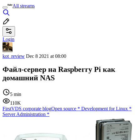
All streams
Login
kot_review
Dec 8 2021 at 08:00
Файл-сервер на Raspberry Pi как
домашний NAS
5 min
110K
FirstVDS corporate blog
Open source
*
Development for Linux
*
Server Administration
*