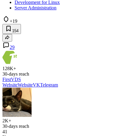
Development for Linux
Server Administration
+19
154
29
128K+
30-days reach
FirstVDS
Website
Website
VK
Telegram
2K+
30-days reach
41