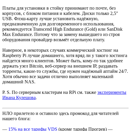
Платы для установки в стойку принимают по почте, без
корпусов, с блоком питания и кабелем. Диски только 2,5"
USB. Флэш-карту лучше установить надёжную,
предназначенную для долговременного использования,
рекомендуется Transcend High Endurance (Gold) или SanDisk
Max Endurance. Потому что за замену вышедшего из строя
оборудования провайдер возьмёт отдельную плату.
Наверное, в некоторых случаях коммерческий хостинг на
Raspberry Pi лучше домашнего, хотя вряд ли у такого хостинга
найдется много клиентов. Может быть, кому-то так удобнее
держать узел Bitcoin, веб-сервер на внешнем IP, раздавать
торренты, какие-то службы, где нужен надёжный аптайм 24/7.
Хотя обычно все задачи отлично выполняет маленький
домашний NAS.
P. S. По серверным кластерам на RPi см. также
эксперименты
Ивана Кулешова
.
НЛО прилетело и оставило здесь промокод для читателей
нашего блога:
—
15% на все тарифы VDS
(кроме тарифа Прогрев) —