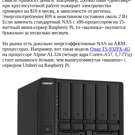
смысле приносит деньги. Например, 200-ваттный «динозавр»
при круглосуточной работе пожирает электричества
примерно на $10 в месяц, в зависимости от региона.
Энергопотребление RPi в неактивном состоянии около 2 Вт.
Если заменить стандартный NAS с x86-процессором на 15-
ваттный мини-сервер Raspberry Pi, то «малинка» окупается
буквально за несколько месяцев.
На рынке есть довольно энергоэффективные NAS на ARM-
процессорах. Например, вот такая модель
Qnap TS-932PX-4G
на процессоре Alpine AL324 (четыре ядра Cortex-A57, 1,7 ГГц)
стоит ненамного больше, чем вышеупомянутая «машина» с
сервером Umbrel на Raspberry Pi.