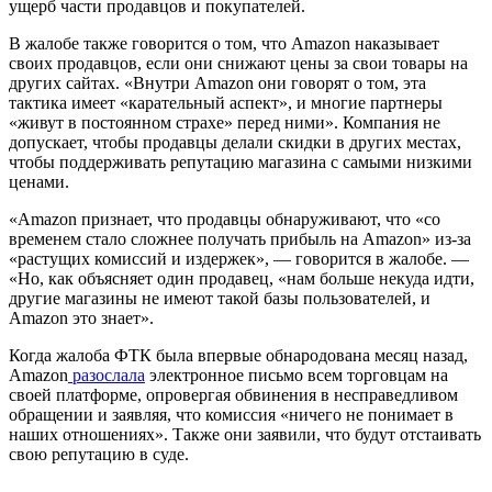
ущерб части продавцов и покупателей.
В жалобе также говорится о том, что Amazon наказывает
своих продавцов, если они снижают цены за свои товары на
других сайтах. «Внутри Amazon они говорят о том, эта
тактика имеет «карательный аспект», и многие партнеры
«живут в постоянном страхе» перед ними». Компания не
допускает, чтобы продавцы делали скидки в других местах,
чтобы поддерживать репутацию магазина с самыми низкими
ценами.
«Amazon признает, что продавцы обнаруживают, что «со
временем стало сложнее получать прибыль на Amazon» из-за
«растущих комиссий и издержек», — говорится в жалобе. —
«Но, как объясняет один продавец, «нам больше некуда идти,
другие магазины не имеют такой базы пользователей, и
Amazon это знает».
Когда жалоба ФТК была впервые обнародована месяц назад,
Amazon
разослала
электронное письмо всем торговцам на
своей платформе, опровергая обвинения в несправедливом
обращении и заявляя, что комиссия «ничего не понимает в
наших отношениях». Также они заявили, что будут отстаивать
свою репутацию в суде.