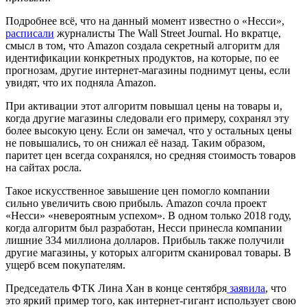
Подробнее всё, что на данный момент известно о «Несси»,
расписали
журналисты The Wall Street Journal. Но вкратце,
смысл в том, что Amazon создала секретный алгоритм для
идентификации конкретных продуктов, на которые, по ее
прогнозам, другие интернет-магазины поднимут цены, если
увидят, что их подняла Amazon.
При активации этот алгоритм повышал цены на товары и,
когда другие магазины следовали его примеру, сохранял эту
более высокую цену. Если он замечал, что у остальных цены
не повышались, то он снижал её назад. Таким образом,
паритет цен всегда сохранялся, но средняя стоимость товаров
на сайтах росла.
Такое искусственное завышение цен помогло компании
сильно увеличить свою прибыль. Amazon сочла проект
«Несси» «невероятным успехом». В одном только 2018 году,
когда алгоритм был разработан, Несси принесла компании
лишние 334 миллиона долларов. Прибыль также получили
другие магазины, у которых алгоритм сканировал товары. В
ущерб всем покупателям.
Председатель ФТК Лина Хан в конце сентября
заявила
, что
это яркий пример того, как интернет-гигант использует свою