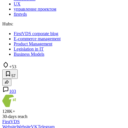
UX
управление проектом
firstvds
Hubs:
FirstVDS corporate blog
E-commerce management
Product Management
Legislation in IT
Business Models
+53
57
103
128K+
30-days reach
FirstVDS
Website
Website
VK
Telegram