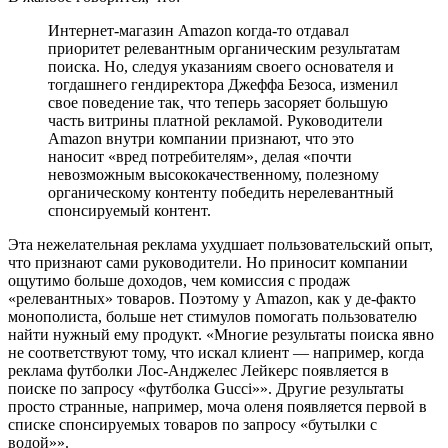
Интернет-магазин Amazon когда-то отдавал
приоритет релевантным органическим результатам
поиска. Но, следуя указаниям своего основателя и
тогдашнего гендиректора Джеффа Безоса, изменил
свое поведение так, что теперь засоряет большую
часть витрины платной рекламой. Руководители
Amazon внутри компании признают, что это
наносит «вред потребителям», делая «почти
невозможным высококачественному, полезному
органическому контенту победить нерелевантный
спонсируемый контент.
Эта нежелательная реклама ухудшает пользовательский опыт,
что признают сами руководители. Но приносит компании
ощутимо больше доходов, чем комиссия с продаж
«релевантных» товаров. Поэтому у Amazon, как у де-факто
монополиста, больше нет стимулов помогать пользователю
найти нужный ему продукт. «Многие результаты поиска явно
не соответствуют тому, что искал клиент — например, когда
реклама футболки Лос-Анджелес Лейкерс появляется в
поиске по запросу «футболка Gucci»». Другие результаты
просто странные, например, моча оленя появляется первой в
списке спонсируемых товаров по запросу «бутылки с
водой»».