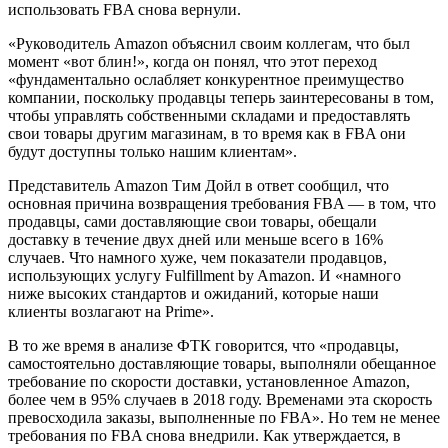
использовать FBA снова вернули.
«Руководитель Amazon объяснил своим коллегам, что был
момент «вот блин!», когда он понял, что этот переход
«фундаментально ослабляет конкурентное преимущество
компании, поскольку продавцы теперь заинтересованы в том,
чтобы управлять собственными складами и предоставлять
свои товары другим магазинам, в то время как в FBA они
будут доступны только нашим клиентам».
Представитель Amazon Тим Дойл в ответ сообщил, что
основная причина возвращения требования FBA — в том, что
продавцы, сами доставляющие свои товары, обещали
доставку в течение двух дней или меньше всего в 16%
случаев. Что намного хуже, чем показатели продавцов,
использующих услугу Fulfillment by Amazon. И «намного
ниже высоких стандартов и ожиданий, которые наши
клиенты возлагают на Prime».
В то же время в анализе ФТК говорится, что «продавцы,
самостоятельно доставляющие товары, выполняли обещанное
требование по скорости доставки, установленное Amazon,
более чем в 95% случаев в 2018 году. Временами эта скорость
превосходила заказы, выполненные по FBA». Но тем не менее
требования по FBA снова внедрили. Как утверждается, в