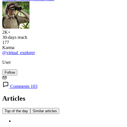
2K+
30-days reach
177
Karma
@virtual_explorer
User
Follow
Comments 103
Articles
Top of the day
Similar articles