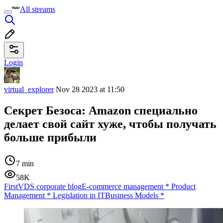
All streams
Login
virtual_explorer
Nov 28 2023 at 11:50
Секрет Безоса: Amazon специально
делает свой сайт хуже, чтобы получать
больше прибыли
7 min
58K
FirstVDS corporate blog
E-commerce management
*
Product
Management
*
Legislation in IT
Business Models
*